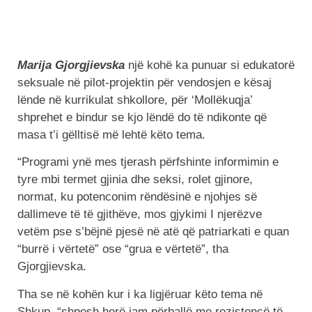
Marija Gjorgjievska
një kohë ka punuar si edukatorë
seksuale në pilot-projektin për vendosjen e kësaj
lënde në kurrikulat shkollore, për ‘Mollëkuqja’
shprehet e bindur se kjo lëndë do të ndikonte që
masa t’i gëlltisë më lehtë këto tema.
“Programi ynë mes tjerash përfshinte informimin e
tyre mbi termet gjinia dhe seksi, rolet gjinore,
normat, ku potenconim rëndësinë e njohjes së
dallimeve të të gjithëve, mos gjykimi I njerëzve
vetëm pse s’bëjnë pjesë në atë që patriarkati e quan
“burrë i vërtetë” ose “grua e vërtetë”, tha
Gjorgjievska.
Tha se në kohën kur i ka ligjëruar këto tema në
Shkup, “shpesh herë jam përballë me rezistencë të