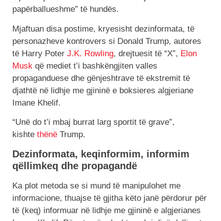
papërballueshme” të hundës.
Mjaftuan disa postime, kryesisht dezinformata, të
personazheve kontrovers si Donald Trump, autores
të Harry Poter
J.K. Rowling
, drejtuesit të “X”,
Elon
Musk
që mediet t’i bashkëngjiten valles
propaganduese dhe gënjeshtrave të ekstremit të
djathtë në lidhje me gjininë e boksieres algjeriane
Imane Khelif.
“Unë do t’i mbaj burrat larg sportit të grave”,
kishte
thënë
Trump.
Dezinformata, keqinformim, informim
qëllimkeq dhe propagandë
Ka plot metoda se si mund të manipulohet me
informacione, thuajse të gjitha këto janë përdorur për
të (keq) informuar në lidhje me gjininë e algjerianes