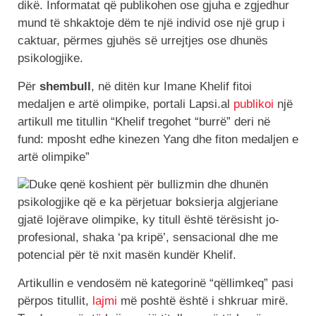
dikë. Informatat që publikohen ose gjuha e zgjedhur
mund të shkaktoje dëm te një individ ose një grup i
caktuar, përmes gjuhës së urrejtjes ose dhunës
psikologjike.
Për
shembull
, në ditën kur Imane Khelif fitoi
medaljen e artë olimpike, portali Lapsi.al
publikoi
një
artikull me titullin “Khelif tregohet “burrë” deri në
fund: mposht edhe kinezen Yang dhe fiton medaljen e
artë olimpike”
Duke qenë koshient për bullizmin dhe dhunën
psikologjike që e ka përjetuar boksierja algjeriane
gjatë lojërave olimpike, ky titull është tërësisht jo-
profesional, shaka ‘pa kripë’, sensacional dhe me
potencial për të nxit masën kundër Khelif.
Artikullin e vendosëm në kategorinë “qëllimkeq” pasi
përpos titullit,
lajmi
më poshtë është i shkruar mirë.