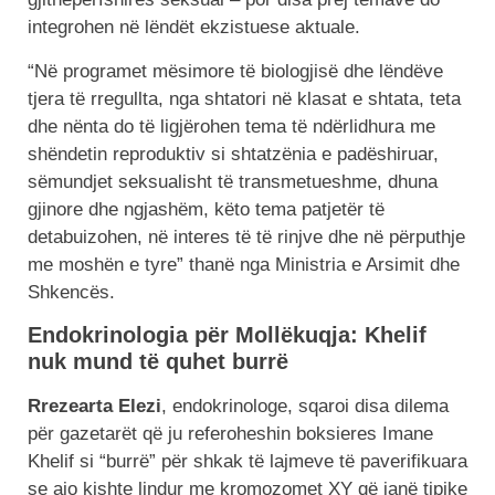
integrohen në lëndët ekzistuese aktuale.
“Në programet mësimore të biologjisë dhe lëndëve
tjera të rregullta, nga shtatori në klasat e shtata, teta
dhe nënta do të ligjërohen tema të ndërlidhura me
shëndetin reproduktiv si shtatzënia e padëshiruar,
sëmundjet seksualisht të transmetueshme, dhuna
gjinore dhe ngjashëm, këto tema patjetër të
detabuizohen, në interes të të rinjve dhe në përputhje
me moshën e tyre” thanë nga Ministria e Arsimit dhe
Shkencës.
Endokrinologia për Mollëkuqja: Khelif
nuk mund të quhet burrë
Rrezearta Elezi
, endokrinologe, sqaroi disa dilema
për gazetarët që ju referoheshin boksieres Imane
Khelif si “burrë” për shkak të lajmeve të paverifikuara
se ajo kishte lindur me kromozomet XY që janë tipike