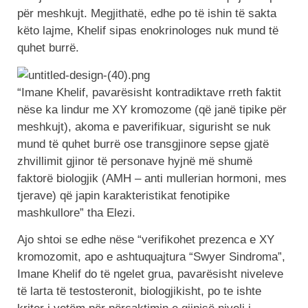
për meshkujt. Megjithatë, edhe po të ishin të sakta
këto lajme, Khelif sipas enokrinologes nuk mund të
quhet burrë.
“Imane Khelif, pavarësisht kontradiktave rreth faktit
nëse ka lindur me XY kromozome (që janë tipike për
meshkujt), akoma e paverifikuar, sigurisht se nuk
mund të quhet burrë ose transgjinore sepse gjatë
zhvillimit gjinor të personave hyjnë më shumë
faktorë biologjik (AMH – anti mullerian hormoni, mes
tjerave) që japin karakteristikat fenotipike
mashkullore” tha Elezi.
Ajo shtoi se edhe nëse “verifikohet prezenca e XY
kromozomit, apo e ashtuquajtura “Swyer Sindroma”,
Imane Khelif do të ngelet grua, pavarësisht niveleve
të larta të testosteronit, biologjikisht, po te ishte