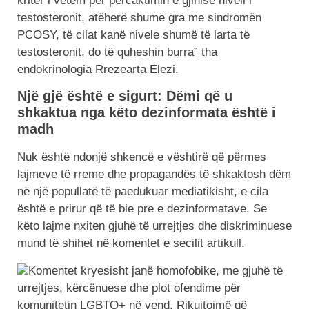
kriter i vetëm për përcaktimin e gjinisë niveli i
testosteronit, atëherë shumë gra me sindromën
PCOSY, të cilat kanë nivele shumë të larta të
testosteronit, do të quheshin burra” tha
endokrinologia Rrezearta Elezi.
Një gjë është e sigurt: Dëmi që u
shkaktua nga këto dezinformata është i
madh
Nuk është ndonjë shkencë e vështirë që përmes
lajmeve të rreme dhe propagandës të shkaktosh dëm
në një popullatë të paedukuar mediatikisht, e cila
është e prirur që të bie pre e dezinformatave. Se
këto lajme nxiten gjuhë të urrejtjes dhe diskriminuese
mund të shihet në komentet e secilit artikull.
Komentet kryesisht janë homofobike, me gjuhë të
urrejtjes, kërcënuese dhe plot ofendime për
komunitetin LGBTQ+ në vend. Rikujtojmë që