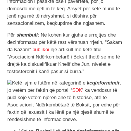
informacion i pasakte ose i pavërtetë, por jo
domosdo me qëllim të keq. Arsyet për këtë mund të
jenë nga më të ndryshmet, si dëshira për
sensacionalizëm, keqkuptime dhe ngjashëm.
Për
shembull
: Në kohën kur gjuha e urrejtjes dhe
dezinformatat për këtë rast vërshuan rrjetin, “Sakam
da Kazam”
publikoi
një artikull me këtë titull
“Asociacioni Ndërkombëtarë i Boksit thotë se me të
drejtë ka diskualifikuar Khelif dhe Jun, nivelet e
testosteronit i kanë pasur si burra.”
Këtë lajm e futëm në kategorinë e
keqinformimit
,
jo vetëm për faktin që portali ‘
SDK
’ ka vendosur të
publikojë vetëm njërën anë të historisë, atë të
Asociacionit Ndërkombëtarë të Boksit, por edhe për
faktin që lexuesit i ka lënë pa një pjesë shumë të
rëndësishme të informacioneve.