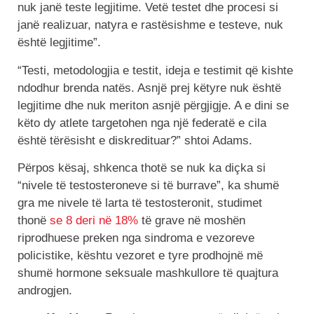
nuk janë teste legjitime. Vetë testet dhe procesi si
janë realizuar, natyra e rastësishme e testeve, nuk
është legjitime”.
“Testi, metodologjia e testit, ideja e testimit që kishte
ndodhur brenda natës. Asnjë prej këtyre nuk është
legjitime dhe nuk meriton asnjë përgjigje. A e dini se
këto dy atlete targetohen nga një federatë e cila
është tërësisht e diskredituar?” shtoi Adams.
Përpos kësaj, shkenca thotë se nuk ka diçka si
“nivele të testosteroneve si të burrave”, ka shumë
gra me nivele të larta të testosteronit, studimet
thonë
se 8 deri në 18%
të grave në moshën
riprodhuese preken nga sindroma e vezoreve
policistike, kështu vezoret e tyre prodhojnë më
shumë hormone seksuale mashkullore të quajtura
androgjen.