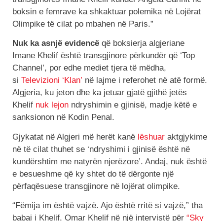
boksin e femrave ka shkaktuar polemika në Lojërat
Olimpike të cilat po mbahen në Paris.”
Nuk ka asnjë evidencë
që boksierja algjeriane
Imane Khelif është transgjinore përkundër që ‘Top
Channel’, por edhe mediet tjera të mëdha,
si
Televizioni ‘Klan’
në lajme i referohet në atë formë.
Algjeria, ku jeton dhe ka jetuar gjatë gjithë jetës
Khelif
nuk lejon
ndryshimin e gjinisë, madje këtë e
sanksionon në Kodin Penal.
Gjykatat në Algjeri më herët kanë
lëshuar
aktgjykime
në të cilat thuhet se ‘ndryshimi i gjinisë është në
kundërshtim me natyrën njerëzore’. Andaj, nuk është
e besueshme që ky shtet do të dërgonte një
përfaqësuese transgjinore në lojërat olimpike.
“Fëmija im është vajzë. Ajo është rritë si vajzë,” tha
babai i Khelif, Omar Khelif në një intervistë për
“Sky