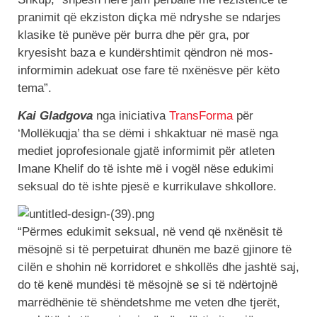
pranimit që ekziston diçka më ndryshe se ndarjes
klasike të punëve për burra dhe për gra, por
kryesisht baza e kundërshtimit qëndron në mos-
informimin adekuat ose fare të nxënësve për këto
tema”.
Kai Gladgova
nga iniciativa
TransForma
për
‘Mollëkuqja’ tha se dëmi i shkaktuar në masë nga
mediet joprofesionale gjatë informimit për atleten
Imane Khelif do të ishte më i vogël nëse edukimi
seksual do të ishte pjesë e kurrikulave shkollore.
“Përmes edukimit seksual, në vend që nxënësit të
mësojnë si të perpetuirat dhunën me bazë gjinore të
cilën e shohin në korridoret e shkollës dhe jashtë saj,
do të kenë mundësi të mësojnë se si të ndërtojnë
marrëdhënie të shëndetshme me veten dhe tjerët,