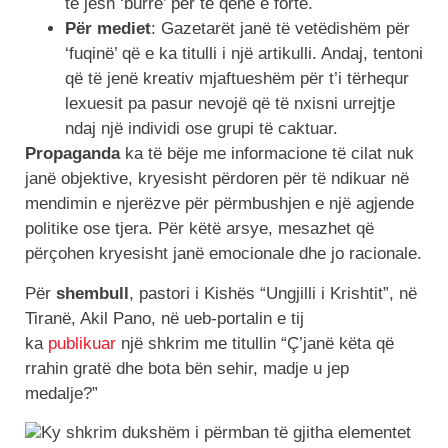
të jesh ‘burrë’ për të qenë e fortë.
Për mediet
: Gazetarët janë të vetëdishëm për
‘fuqinë’ që e ka titulli i një artikulli. Andaj, tentoni
që të jenë kreativ mjaftueshëm për t’i tërhequr
lexuesit pa pasur nevojë që të nxisni urrejtje
ndaj një individi ose grupi të caktuar.
Propaganda
ka të bëje me informacione të cilat nuk
janë objektive, kryesisht përdoren për të ndikuar në
mendimin e njerëzve për përmbushjen e një agjende
politike ose tjera. Për këtë arsye, mesazhet që
përçohen kryesisht janë emocionale dhe jo racionale.
Për
shembull
, pastori i Kishës “Ungjilli i Krishtit”, në
Tiranë, Akil Pano, në ueb-portalin e tij
ka
publikuar
një shkrim me titullin “Ç’janë këta që
rrahin gratë dhe bota bën sehir, madje u jep
medalje?”
Ky shkrim dukshëm i përmban të gjitha elementet