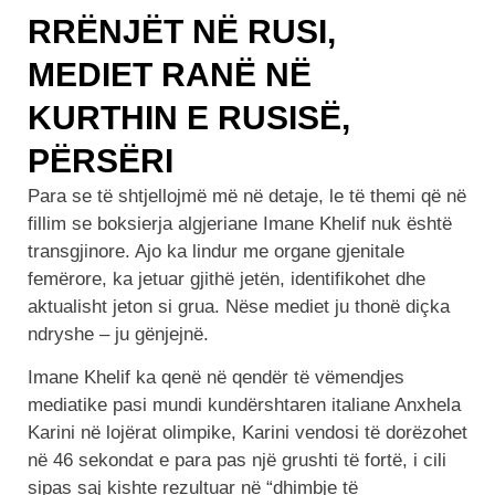
RRËNJËT NË RUSI,
MEDIET RANË NË
KURTHIN E RUSISË,
PËRSËRI
Para se të shtjellojmë më në detaje, le të themi që në
fillim se boksierja algjeriane Imane Khelif nuk është
transgjinore. Ajo ka lindur me organe gjenitale
femërore, ka jetuar gjithë jetën, identifikohet dhe
aktualisht jeton si grua. Nëse mediet ju thonë diçka
ndryshe – ju gënjejnë.
Imane Khelif ka qenë në qendër të vëmendjes
mediatike pasi mundi kundërshtaren italiane Anxhela
Karini në lojërat olimpike, Karini vendosi të dorëzohet
në 46 sekondat e para pas një grushti të fortë, i cili
sipas saj kishte rezultuar në “dhimbje të