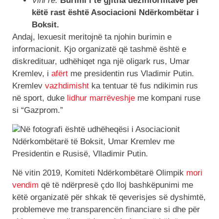
Vini re:
Burimi i të gjitha dezinformtave për
këtë rast është Asociacioni Ndërkombëtar i
Boksit.
Andaj, lexuesit meritojnë ta njohin burimin e
informacionit. Kjo organizatë që tashmë është e
diskredituar, udhëhiqet nga një oligark rus, Umar
Kremlev, i
afërt
me presidentin rus Vladimir Putin.
Kremlev
vazhdimisht
ka tentuar të fus ndikimin rus
në sport, duke
lidhur marrëveshje
me kompani ruse
si “Gazprom.”
Në fotografi është udhëheqësi i Asociacionit
Ndërkombëtarë të Boksit, Umar Kremlev me
Presidentin e Rusisë, Vlladimir Putin.
Në vitin 2019, Komiteti Ndërkombëtarë Olimpik
mori
vendim
që të ndërpresë çdo lloj bashkëpunimi me
këtë organizatë për shkak të qeverisjes së dyshimtë,
problemeve me transparencën financiare si dhe për