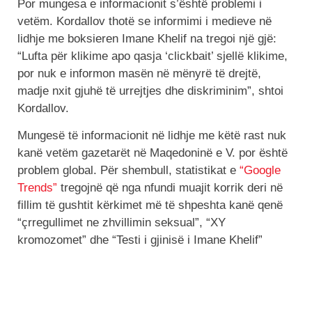
Por mungesa e informacionit s’është problemi i
vetëm. Kordallov thotë se informimi i medieve në
lidhje me boksieren Imane Khelif na tregoi një gjë:
“Lufta për klikime apo qasja ‘clickbait’ sjellë klikime,
por nuk e informon masën në mënyrë të drejtë,
madje nxit gjuhë të urrejtjes dhe diskriminim”, shtoi
Kordallov.
Mungesë të informacionit në lidhje me këtë rast nuk
kanë vetëm gazetarët në Maqedoninë e V. por është
problem global. Për shembull, statistikat e
“Google
Trends”
tregojnë që nga nfundi muajit korrik deri në
fillim të gushtit kërkimet më të shpeshta kanë qenë
“çrregullimet ne zhvillimin seksual”, “XY
kromozomet” dhe “Testi i gjinisë i Imane Khelif”