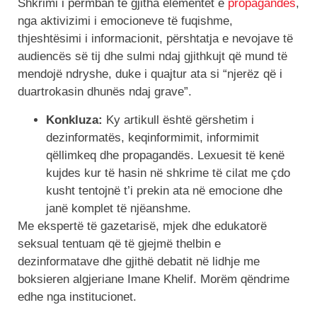
Shkrimi i përmban të gjitha elementet e
propagandës
,
nga aktivizimi i emocioneve të fuqishme,
thjeshtësimi i informacionit, përshtatja e nevojave të
audiencës së tij dhe sulmi ndaj gjithkujt që mund të
mendojë ndryshe, duke i quajtur ata si “njerëz që i
duartrokasin dhunës ndaj grave”.
Konkluza:
Ky artikull është gërshetim i
dezinformatës, keqinformimit, informimit
qëllimkeq dhe propagandës. Lexuesit të kenë
kujdes kur të hasin në shkrime të cilat me çdo
kusht tentojnë t’i prekin ata në emocione dhe
janë komplet të njëanshme.
Me ekspertë të gazetarisë, mjek dhe edukatorë
seksual tentuam që të gjejmë thelbin e
dezinformatave dhe gjithë debatit në lidhje me
boksieren algjeriane Imane Khelif. Morëm qëndrime
edhe nga institucionet.