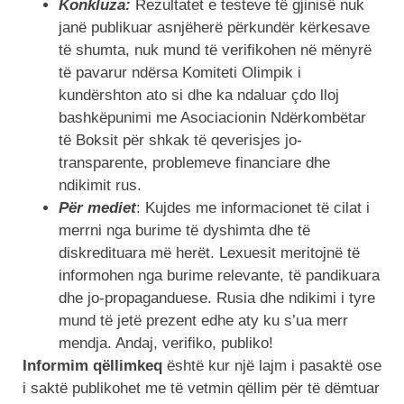
Konkluza:
Rezultatet e testeve të gjinisë nuk
janë publikuar asnjëherë përkundër kërkesave
të shumta, nuk mund të verifikohen në mënyrë
të pavarur ndërsa Komiteti Olimpik i
kundërshton ato si dhe ka ndaluar çdo lloj
bashkëpunimi me Asociacionin Ndërkombëtar
të Boksit për shkak të qeverisjes jo-
transparente, problemeve financiare dhe
ndikimit rus.
Për mediet
: Kujdes me informacionet të cilat i
merrni nga burime të dyshimta dhe të
diskredituara më herët. Lexuesit meritojnë të
informohen nga burime relevante, të pandikuara
dhe jo-propaganduese. Rusia dhe ndikimi i tyre
mund të jetë prezent edhe aty ku s’ua merr
mendja. Andaj, verifiko, publiko!
Informim qëllimkeq
është kur një lajm i pasaktë ose
i saktë publikohet me të vetmin qëllim për të dëmtuar