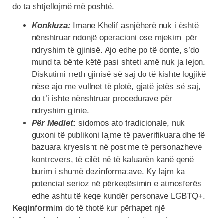
do ta shtjellojmë më poshtë.
Konkluza:
Imane Khelif asnjëherë nuk i është
nënshtruar ndonjë operacioni ose mjekimi për
ndryshim të gjinisë. Ajo edhe po të donte, s’do
mund ta bënte këtë pasi shteti amë nuk ja lejon.
Diskutimi rreth gjinisë së saj do të kishte logjikë
nëse ajo me vullnet të plotë, gjatë jetës së saj,
do t’i ishte nënshtruar procedurave për
ndryshim gjinie.
Për Mediet
:
sidomos ato tradicionale, nuk
guxoni të publikoni lajme të paverifikuara dhe të
bazuara kryesisht në postime të personazheve
kontrovers, të cilët në të kaluarën kanë qenë
burim i shumë dezinformatave. Ky lajm ka
potencial serioz në përkeqësimin e atmosferës
edhe ashtu të keqe kundër personave LGBTQ+.
Keqinformim
do të thotë kur përhapet një