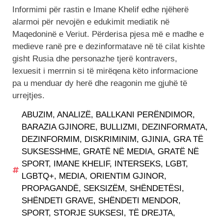
Informimi për rastin e Imane Khelif edhe njëherë
alarmoi për nevojën e edukimit mediatik në
Maqedoninë e Veriut. Përderisa pjesa më e madhe e
medieve ranë pre e dezinformatave në të cilat kishte
gisht Rusia dhe personazhe tjerë kontravers,
lexuesit i merrnin si të mirëqena këto informacione
pa u menduar dy herë dhe reagonin me gjuhë të
urrejtjes.
ABUZIM
,
ANALIZË
,
BALLKANI PERËNDIMOR
,
BARAZIA GJINORE
,
BULLIZMI
,
DEZINFORMATA
,
DEZINFORMIM
,
DISKRIMINIM
,
GJINIA
,
GRA TË
SUKSESSHME
,
GRATË NË MEDIA
,
GRATË NË
SPORT
,
IMANE KHELIF
,
INTERSEKS
,
LGBT
,
LGBTQ+
,
MEDIA
,
ORIENTIM GJINOR
,
PROPAGANDË
,
SEKSIZËM
,
SHËNDETËSI
,
SHËNDETI GRAVE
,
SHËNDETI MENDOR
,
SPORT
,
STORJE SUKSESI
,
TË DREJTA
,