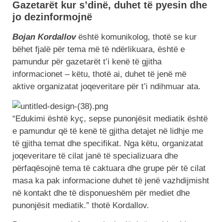
Gazetarët kur s’dinë, duhet të pyesin dhe
jo dezinformojnë
Bojan Kordallov
është komunikolog, thotë se kur
bëhet fjalë për tema më të ndërlikuara, është e
pamundur për gazetarët t’i kenë të gjitha
informacionet – këtu, thotë ai, duhet të jenë më
aktive organizatat joqeveritare për t’i ndihmuar ata.
“Edukimi është kyç, sepse punonjësit mediatik është
e pamundur që të kenë të gjitha detajet në lidhje me
të gjitha temat dhe specifikat. Nga këtu, organizatat
joqeveritare të cilat janë të specializuara dhe
përfaqësojnë tema të caktuara dhe grupe për të cilat
masa ka pak informacione duhet të jenë vazhdijmisht
në kontakt dhe të disponueshëm për mediet dhe
punonjësit mediatik.” thotë Kordallov.