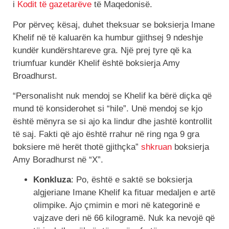
i
Kodit të gazetarëve
të Maqedonisë.
Por përveç kësaj, duhet theksuar se boksierja Imane
Khelif në të kaluarën ka humbur gjithsej 9 ndeshje
kundër kundërshtareve gra. Një prej tyre që ka
triumfuar kundër Khelif është boksierja Amy
Broadhurst.
“Personalisht nuk mendoj se Khelif ka bërë diçka që
mund të konsiderohet si “hile”. Unë mendoj se kjo
është mënyra se si ajo ka lindur dhe jashtë kontrollit
të saj. Fakti që ajo është rrahur në ring nga 9 gra
boksiere më herët thotë gjithçka”
shkruan
boksierja
Amy Boradhurst në “X”.
Konkluza
: Po, është e saktë se boksierja
algjeriane Imane Khelif ka fituar medaljen e artë
olimpike. Ajo çmimin e mori në kategorinë e
vajzave deri në 66 kilogramë. Nuk ka nevojë që