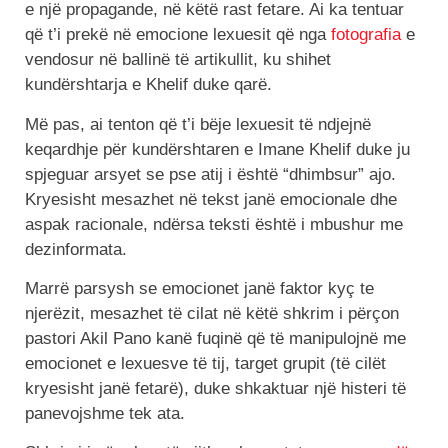
e një propagande, në këtë rast fetare. Ai ka tentuar
që t’i prekë në emocione lexuesit që nga
fotografia
e
vendosur në ballinë të artikullit, ku shihet
kundërshtarja e Khelif duke qarë.
Më pas, ai tenton që t’i bëje lexuesit të ndjejnë
keqardhje për kundërshtaren e Imane Khelif duke ju
spjeguar arsyet se pse atij i është “dhimbsur” ajo.
Kryesisht mesazhet në tekst janë emocionale dhe
aspak racionale, ndërsa teksti është i mbushur me
dezinformata.
Marrë parsysh se emocionet janë faktor kyç te
njerëzit, mesazhet të cilat në këtë shkrim i përçon
pastori Akil Pano kanë fuqinë që të manipulojnë me
emocionet e lexuesve të tij, target grupit (të cilët
kryesisht janë fetarë), duke shkaktuar një histeri të
panevojshme tek ata.