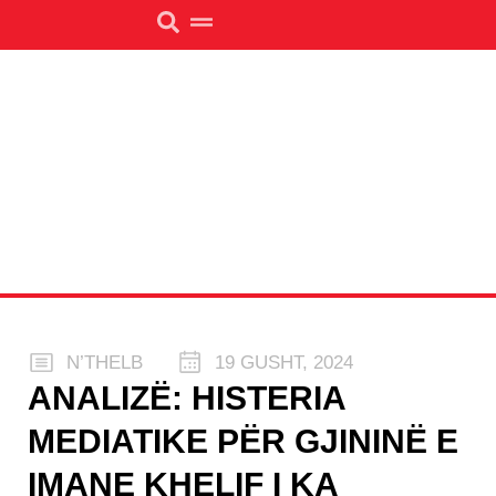
N’THELB
19 GUSHT, 2024
ANALIZË: HISTERIA
MEDIATIKE PËR GJININË E
IMANE KHELIF I KA