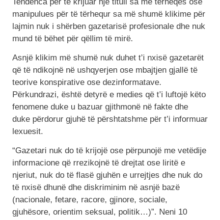
Tendenca për të krijuar një titull sa më tërheqës ose
manipulues për të tërhequr sa më shumë klikime për
lajmin nuk i shërben gazetarisë profesionale dhe nuk
mund të bëhet për qëllim të mirë.
Asnjë klikim më shumë nuk duhet t’i nxisë gazetarët
që të ndikojnë në ushqyerjen ose mbajtjen gjallë të
teorive konspirative ose dezinformatave.
Përkundrazi, është detyrë e medies që t’i luftojë këto
fenomene duke u bazuar gjithmonë në fakte dhe
duke përdorur gjuhë të përshtatshme për t’i informuar
lexuesit.
“Gazetari nuk do të krijojë ose përpunojë me vetëdije
informacione që rrezikojnë të drejtat ose liritë e
njeriut, nuk do të flasë gjuhën e urrejtjes dhe nuk do
të nxisë dhunë dhe diskriminim në asnjë bazë
(nacionale, fetare, racore, gjinore, sociale,
gjuhësore, orientim seksual, politik…)”. Neni 10