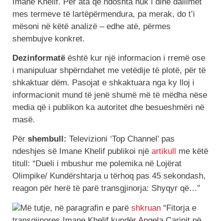
Imane Khelif. Për ata që ndoshta nuk i dinë dallimet
mes termeve të lartëpërmendura, pa merak, do t’i
mësoni në këtë analizë – edhe atë, përmes
shembujve konkret.
Dezinformatë
është kur një informacion i rremë ose
i manipuluar shpërndahet me vetëdije të plotë, për të
shkaktuar dëm. Pasojat e shkaktuara nga ky lloj i
informacionit mund të jenë shumë më të mëdha nëse
media që i publikon ka autoritet dhe besueshmëri në
masë.
Për
shembull:
Televizioni ‘Top Channel’ pas
ndeshjes së Imane Khelif publikoi një
artikull
me këtë
titull: “Dueli i mbushur me polemika në Lojërat
Olimpike/ Kundërshtarja u tërhoq pas 45 sekondash,
reagon për herë të parë transgjinorja: Shyqyr që…”
Më tutje, në paragrafin e parë
shkruan
“Fitorja e
transgjinores Imane Khelif kundër Angela Carinit në