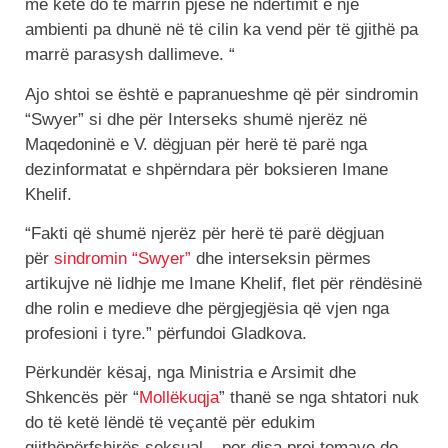
me këtë do të marrin pjesë në ndërtimit e një
ambienti pa dhunë në të cilin ka vend për të gjithë pa
marrë parasysh dallimeve. “
Ajo shtoi se është e papranueshme që për sindromin
“Swyer” si dhe për Interseks shumë njerëz në
Maqedoninë e V. dëgjuan për herë të parë nga
dezinformatat e shpërndara për boksieren Imane
Khelif.
“Fakti që shumë njerëz për herë të parë dëgjuan
për
sindromin “Swyer”
dhe interseksin përmes
artikujve në lidhje me Imane Khelif, flet për rëndësinë
dhe rolin e medieve dhe përgjegjësia që vjen nga
profesioni i tyre.” përfundoi Gladkova.
Përkundër kësaj, nga Ministria e Arsimit dhe
Shkencës për “
Mollëkuqja
” thanë se nga shtatori nuk
do të ketë lëndë të veçantë për edukim
gjithëpërfshirës seksual – por disa prej temave do