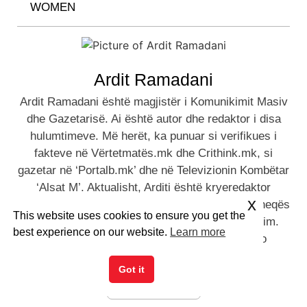
WOMEN
Ardit Ramadani
Ardit Ramadani është magjistër i Komunikimit Masiv
dhe Gazetarisë. Ai është autor dhe redaktor i disa
hulumtimeve. Më herët, ka punuar si verifikues i
fakteve në Vërtetmatës.mk dhe Crithink.mk, si
gazetar në ‘Portalb.mk’ dhe në Televizionin Kombëtar
‘Alsat M’. Aktualisht, Arditi është kryeredaktor
x
përgjegjës në portalin ‘Mollekuqja.mk’ dhe udhëheqës
This website uses cookies to ensure you get the
i hulumtimit në Forumin për Ndryshime në Arsim.
best experience on our website.
Learn more
Arditi është bashkë-themelues në të dy këto
organizata.
Got it
Të gjitha postet