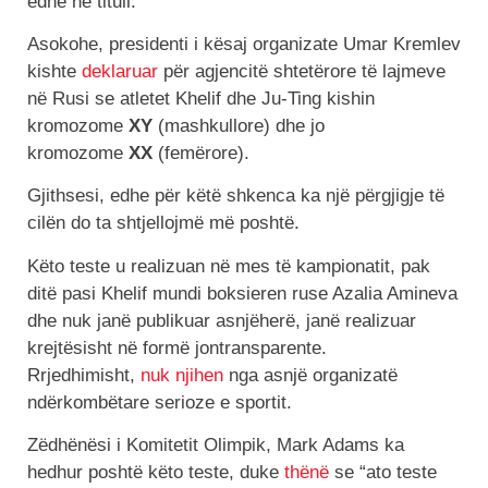
edhe në titull.
Asokohe, presidenti i kësaj organizate Umar Kremlev
kishte
deklaruar
për agjencitë shtetërore të lajmeve
në Rusi se atletet Khelif dhe Ju-Ting kishin
kromozome
XY
(mashkullore) dhe jo
kromozome
XX
(femërore).
Gjithsesi, edhe për këtë shkenca ka një përgjigje të
cilën do ta shtjellojmë më poshtë.
Këto teste u realizuan në mes të kampionatit, pak
ditë pasi Khelif mundi boksieren ruse Azalia Amineva
dhe nuk janë publikuar asnjëherë, janë realizuar
krejtësisht në formë jontransparente.
Rrjedhimisht,
nuk njihen
nga asnjë organizatë
ndërkombëtare serioze e sportit.
Zëdhënësi i Komitetit Olimpik, Mark Adams ka
hedhur poshtë këto teste, duke
thënë
se “ato teste