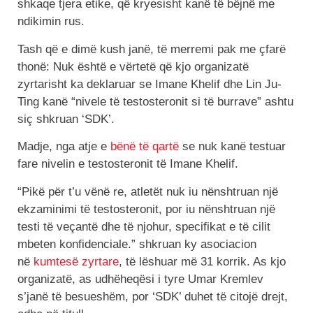
shkaqe tjera etike, që kryesisht kanë të bëjnë me
ndikimin rus.
Tash që e dimë kush janë, të merremi pak me çfarë
thonë: Nuk është e vërtetë që kjo organizatë
zyrtarisht ka deklaruar se Imane Khelif dhe Lin Ju-
Ting kanë “nivele të testosteronit si të burrave” ashtu
siç shkruan ‘SDK’.
Madje, nga atje e
bënë të qartë
se nuk kanë testuar
fare nivelin e testosteronit të Imane Khelif.
“Pikë për t’u vënë re, atletët nuk iu nënshtruan një
ekzaminimi të testosteronit, por iu nënshtruan një
testi të veçantë dhe të njohur, specifikat e të cilit
mbeten konfidenciale.” shkruan ky asociacion
në
kumtesë zyrtare
, të lëshuar më 31 korrik. As kjo
organizatë, as udhëheqësi i tyre Umar Kremlev
s’janë të besueshëm, por ‘SDK’ duhet të citojë drejt,