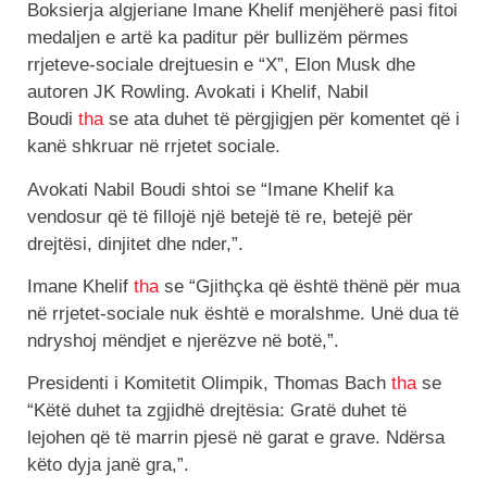
Boksierja algjeriane Imane Khelif menjëherë pasi fitoi
medaljen e artë ka paditur për bullizëm përmes
rrjeteve-sociale drejtuesin e “X”, Elon Musk dhe
autoren JK Rowling. Avokati i Khelif, Nabil
Boudi
tha
se ata duhet të përgjigjen për komentet që i
kanë shkruar në rrjetet sociale.
Avokati Nabil Boudi shtoi se “Imane Khelif ka
vendosur që të fillojë një betejë të re, betejë për
drejtësi, dinjitet dhe nder,”.
Imane Khelif
tha
se “Gjithçka që është thënë për mua
në rrjetet-sociale nuk është e moralshme. Unë dua të
ndryshoj mëndjet e njerëzve në botë,”.
Presidenti i Komitetit Olimpik, Thomas Bach
tha
se
“Këtë duhet ta zgjidhë drejtësia: Gratë duhet të
lejohen që të marrin pjesë në garat e grave. Ndërsa
këto dyja janë gra,”.