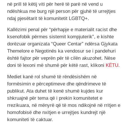
në prill të këtij viti për herë të parë në vend u
ndëshkua me burg një person për gjuhë të urrejtjes
ndaj pjesëtarit të komunitetit LGBTQ+.
Kallëzimi penal për “përhapje e materialit racist dhe
ksenofobik përmes sistemit kompjuterik”, e kishte
dorëzuar organizata “Queer Centar” ndërsa Gjykata
Themelore e Negotinës ka vendosur se i pandehuri
është fajtor për veprën për të cilën akuzohet. Nëse
doni të lexoni më shumë për këtë rast, klikoni
KËTU
.
Mediet kanë rol shumë të rëndësishëm në
formësimin e përceptimeve dhe qëndrimeve të
publikut. Ata duhet të kenë shumë kujdes kur
shkruajnë për tema që i prekin komunitetet e
rrezikuara, në mënyrë që të mos ndikojnë në rritjen e
homofobisë dhe nxitjen e urrejtjes kundrejt një
komuniteti të caktuar.