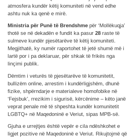
atmosfera kundër këtij komuniteti në vend edhe
ashtu nuk ka qenë e mirë.
Ministria për Punë të Brendshme
për ‘Mollëkuqja’
thotë se në dekadën e fundit ka pasur
28
raste të
sulmeve kundër pjesëtarëve të këtij komuniteti.
Megjithatë, ky numër raportohet të jetë shumë më i
lartë por i pa deklaruar, për shkak të frikës nga
linçimi publik.
Dëmtim i veturës të pjesëtarëve të komunitetit,
bullizëm online, arrestim i kundërligjshëm, dhunë
fizike, shpërndarje e materialeve homofobike në
‘Fejsbuk’, rrezikim i sigurisë, kërcënime – këto janë
veprat penale më të shpeshta kundër komunitetit
LGBTQ+ në Maqedoninë e Veriut, sipas MPB-së.
Gjuha e urrejtjes është vepër e cila ndëshkohet e
ligjet pozitive në Maqedoninë e Veriut. Rikujtojmë që