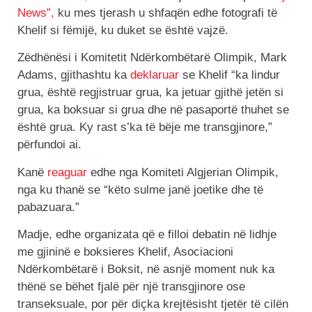
News”,
ku mes tjerash u shfaqën edhe fotografi të
Khelif si fëmijë, ku duket se është vajzë.
Zëdhënësi i Komitetit Ndërkombëtarë Olimpik, Mark
Adams, gjithashtu ka
deklaruar
se Khelif “ka lindur
grua, është regjistruar grua, ka jetuar gjithë jetën si
grua, ka boksuar si grua dhe në pasaportë thuhet se
është grua. Ky rast s’ka të bëje me transgjinore,”
përfundoi ai.
Kanë
reaguar
edhe nga Komiteti Algjerian Olimpik,
nga ku thanë se “këto sulme janë joetike dhe të
pabazuara.”
Madje, edhe organizata që e filloi debatin në lidhje
me gjininë e boksieres Khelif, Asociacioni
Ndërkombëtarë i Boksit, në asnjë moment nuk ka
thënë se bëhet fjalë për një transgjinore ose
transeksuale, por për diçka krejtësisht tjetër të cilën