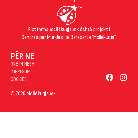
Platforma
mollëkuqja.mk
është projekt i
Qendrës për Mundësi të Barabarta “Mollëkuqja”.
PËR NE
RRETH NESH
IMPRESUM
COOKIES
© 2026
Mollëkuqja.mk