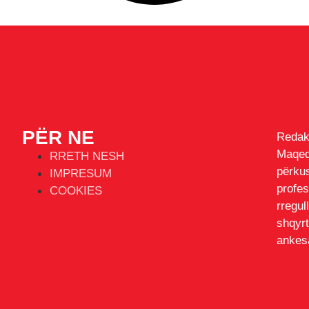
PËR NE
Redak
Maqe
RRETH NESH
përk
IMPRESUM
profe
COOKIES
rregul
shqyr
ankesa