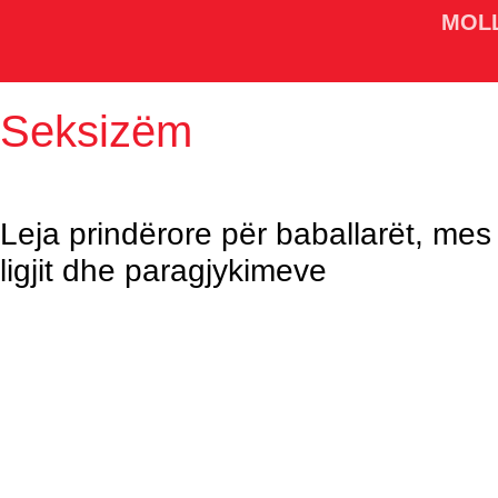
MOL
Seksizëm
Leja prindërore për baballarët, mes
ligjit dhe paragjykimeve