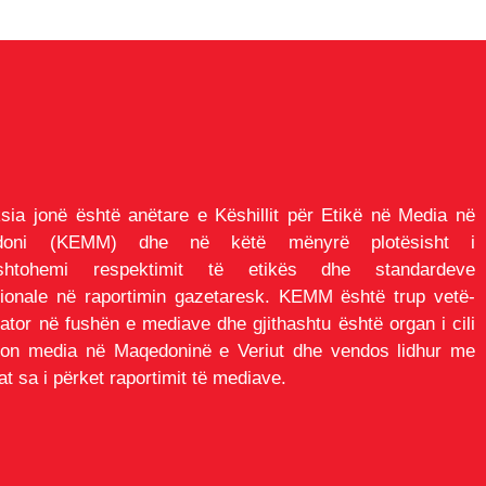
sia jonë është anëtare e Këshillit për Etikë në Media në
doni (KEMM) dhe në këtë mënyrë plotësisht i
ushtohemi respektimit të etikës dhe standardeve
sionale në raportimin gazetaresk. KEMM është trup vetë-
lator në fushën e mediave dhe gjithashtu është organ i cili
ton media në Maqedoninë e Veriut dhe vendos lidhur me
t sa i përket raportimit të mediave.