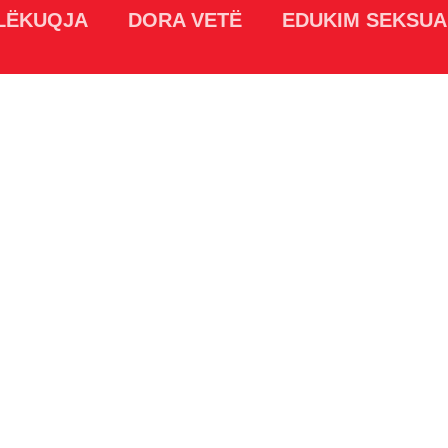
LËKUQJA
DORA VETË
EDUKIM SEKSUA