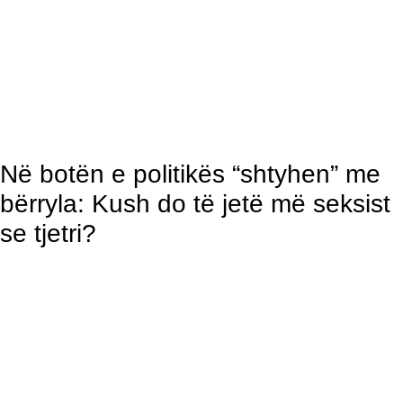
Në botën e politikës “shtyhen” me
bërryla: Kush do të jetë më seksist
se tjetri?