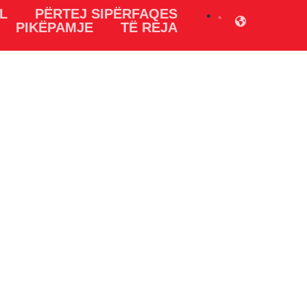
L
PËRTEJ SIPËRFAQES
PIKËPAMJE
TË REJA