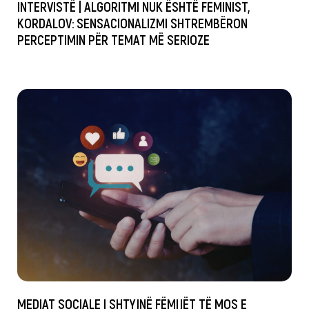
INTERVISTË | ALGORITMI NUK ËSHTË FEMINIST,
KORDALOV: SENSACIONALIZMI SHTREMBËRON
PERCEPTIMIN PËR TEMAT MË SERIOZE
MEDIAT SOCIALE I SHTYJNË FËMIJËT TË MOS E