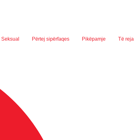
 Seksual
Përtej sipërfaqes
Pikëpamje
Të reja