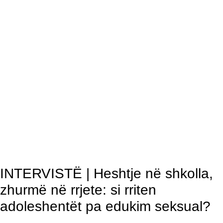
INTERVISTË | Heshtje në shkolla,
zhurmë në rrjete: si rriten
adoleshentët pa edukim seksual?