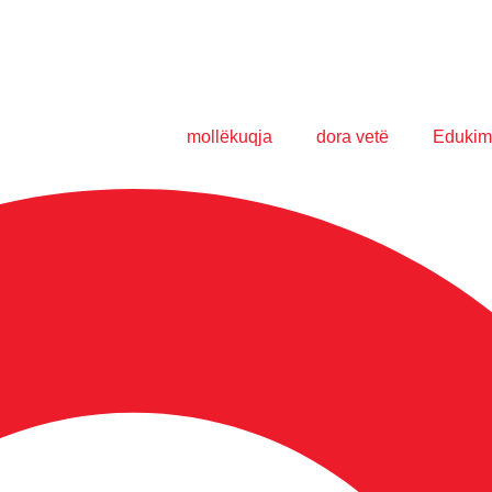
mollëkuqja
dora vetë
Edukim