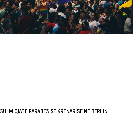
SULM GJATË PARADËS SË KRENARISË NË BERLIN