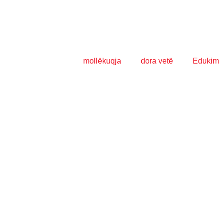
mollëkuqja
dora vetë
Edukim