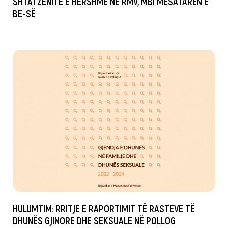
SHTATZËNITË E HERSHME NË RMV, MBI MESATAREN E
BE-SË
HULUMTIM: RRITJE E RAPORTIMIT TË RASTEVE TË
DHUNËS GJINORE DHE SEKSUALE NË POLLOG