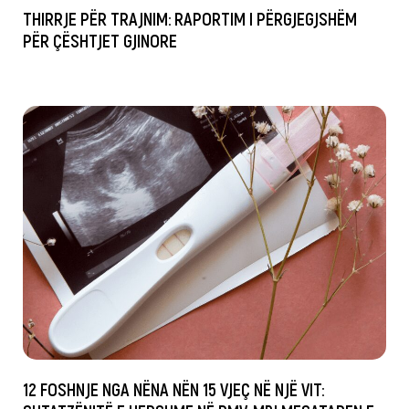
THIRRJE PËR TRAJNIM: RAPORTIM I PËRGJEGJSHËM
PËR ÇËSHTJET GJINORE
12 FOSHNJE NGA NËNA NËN 15 VJEÇ NË NJË VIT: