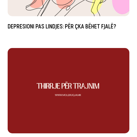
DEPRESIONI PAS LINDJES: PËR ÇKA BËHET FJALË?