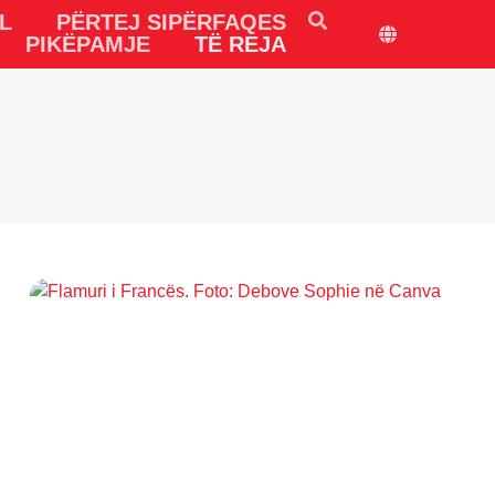
L
PËRTEJ SIPËRFAQES
PIKËPAMJE
TË REJA