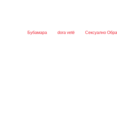
Бубамара
dora vetë
Сексуално Обр