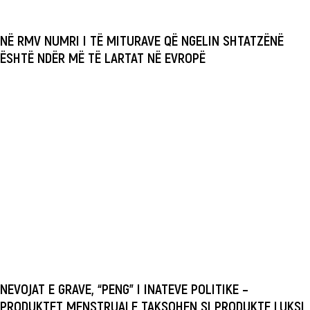
NË RMV NUMRI I TË MITURAVE QË NGELIN SHTATZËNË
ËSHTË NDËR MË TË LARTAT NË EVROPË
NEVOJAT E GRAVE, “PENG” I INATEVE POLITIKE –
PRODUKTET MENSTRUALE TAKSOHEN SI PRODUKTE LUKSI