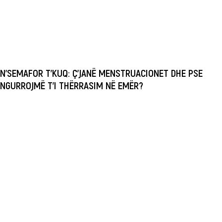
N’SEMAFOR T’KUQ: Ç’JANË MENSTRUACIONET DHE PSE
NGURROJMË T’I THËRRASIM NË EMËR?