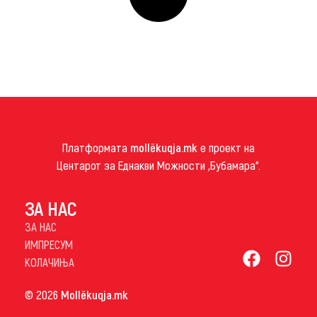
Платформата
mollëkuqja.mk
е проект на
Центарот за Еднакви Можности „Бубамара“.
ЗА НАС
ЗА НАС
ИМПРЕСУМ
КОЛАЧИЊА
© 2026
Mollëkuqja.mk