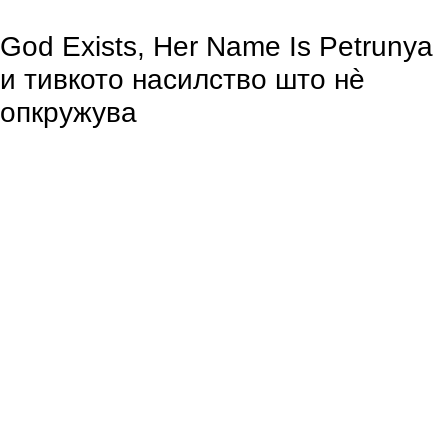
God Exists, Her Name Is Petrunya
и тивкото насилство што нè
опкружува