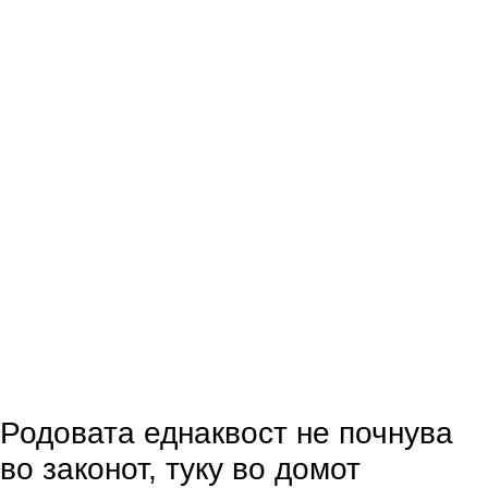
Родовата еднаквост не почнува
во законот, туку во домот