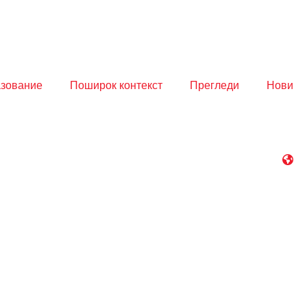
азование
Поширок контекст
Прегледи
Нови