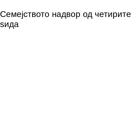
Семејството надвор од четирите
ѕида