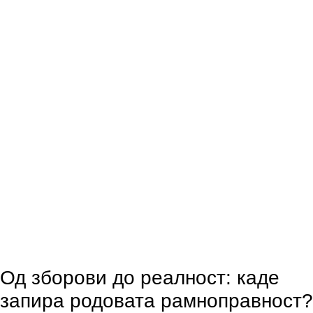
Од зборови до реалност: каде
запира родовата рамноправност?