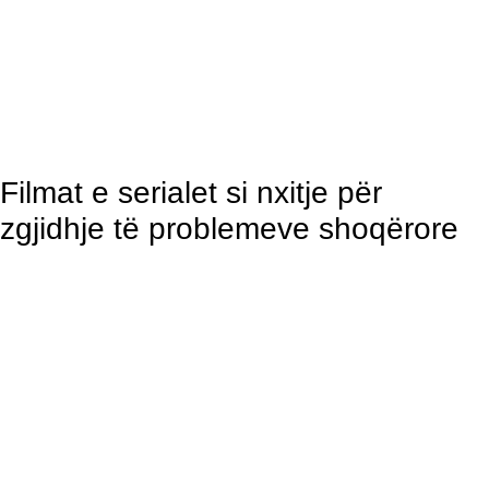
Filmat e serialet si nxitje për
zgjidhje të problemeve shoqërore