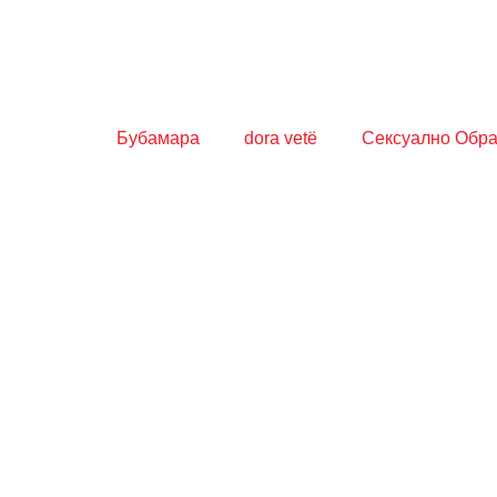
Бубамара
dora vetë
Сексуално Обр