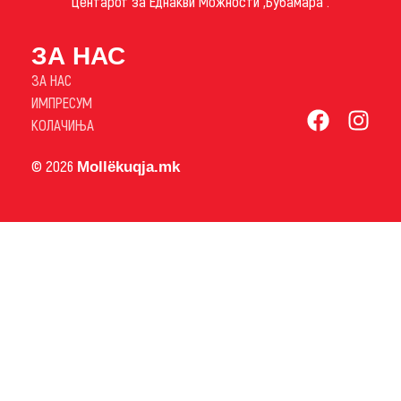
Центарот за Еднакви Можности „Бубамара“.
ЗА НАС
ЗА НАС
ИМПРЕСУМ
КОЛАЧИЊА
© 2026
Mollëkuqja.mk