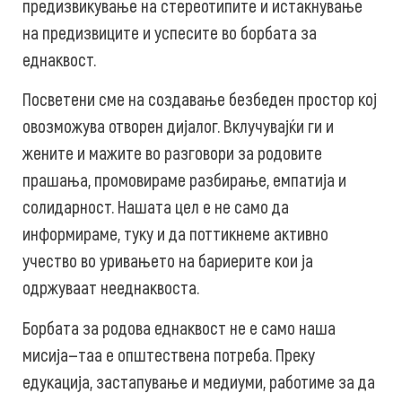
предизвикување на стереотипите и истакнување
на предизвиците и успесите во борбата за
еднаквост.
Посветени сме на создавање безбеден простор кој
овозможува отворен дијалог. Вклучувајќи ги и
жените и мажите во разговори за родовите
прашања, промовираме разбирање, емпатија и
солидарност. Нашата цел е не само да
информираме, туку и да поттикнеме активно
учество во уривањето на бариерите кои ја
одржуваат нееднаквоста.
Борбата за родова еднаквост не е само наша
мисија—таа е општествена потреба. Преку
едукација, застапување и медиуми, работиме за да