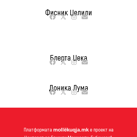
Фисник Џелили
Блерта Цека
Доника Лума
Платформата
е проект на
mollëkuqja.mk