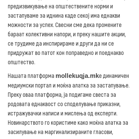
предизвикување на општествените норми и
застапуваме за иднина каде секој има еднакви
можности за успех. Свесни сме дека промените
бараат колективни напори, и преку нашите акции,
се трудиме да инспирираме и други да ни се
придружат во патот кон поправедно и поеднакво
општество.
Нашата платформа
е динамичен
mollekuqja.mk
медиумски портал и моќна алатка за застапување.
Преку оваа платформа, ја подигаме свеста за
родовата еднаквост со споделување приказни,
истражувачки написи и мислења од експерти.
Новинарството го користиме како моќна алатка за
засилување на маргинализираните гласови,