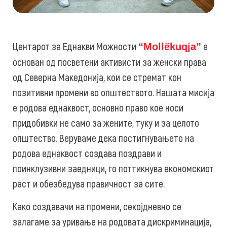
Центарот за Еднакви Можности
е
“Mollëkuqja”
основан од посветени активисти за женски права
од Северна Македонија, кои се стремат кон
позитивни промени во општеството. Нашата мисија
е родова еднаквост, основно право кое носи
придобивки не само за жените, туку и за целото
општество. Веруваме дека постигнувањето на
родова еднаквост создава поздрави и
поинклузивни заедници, го поттикнува економскиот
раст и обезбедува правичност за сите.
Како создавачи на промени, секојдневно се
залагаме за уривање на родовата дискриминација,