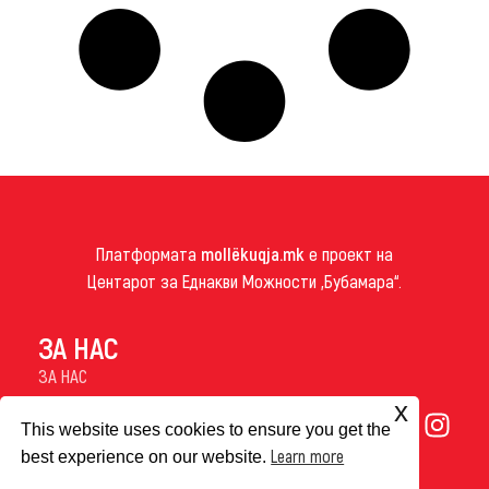
Платформата
mollëkuqja.mk
е проект на
Центарот за Еднакви Можности „Бубамара“.
ЗА НАС
ЗА НАС
ИМПРЕСУМ
x
КОЛАЧИЊА
This website uses cookies to ensure you get the
Learn more
best experience on our website.
© 2026
Mollëkuqja.mk