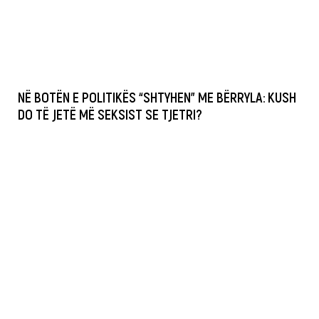
NË BOTËN E POLITIKËS “SHTYHEN” ME BËRRYLA: KUSH
DO TË JETË MË SEKSIST SE TJETRI?