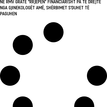
NË RMV GRATË “RRJEPEN” FINANCIARISHT PA TË DREJTË
NGA GJINEKOLOGËT AMË, SHËRBIMET S’DUHET TË
PAGUHEN