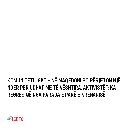
KOMUNITETI LGBTI+ NË MAQEDONI PO PËRJETON NJË
NDËR PERIUDHAT MË TË VËSHTIRA, AKTIVISTËT: KA
REGRES QË NGA PARADA E PARË E KRENARISË