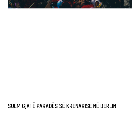
SULM GJATË PARADËS SË KRENARISË NË BERLIN