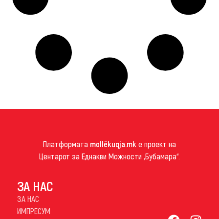
Платформата
mollëkuqja.mk
е проект на
Центарот за Еднакви Можности „Бубамара“.
ЗА НАС
ЗА НАС
ИМПРЕСУМ