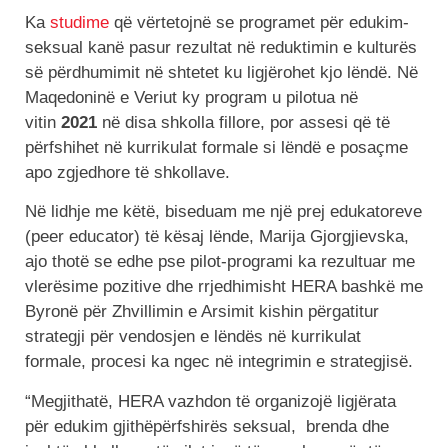
Ka
studime
që vërtetojnë se programet për edukim-
seksual kanë pasur rezultat në reduktimin e kulturës
së përdhumimit në shtetet ku ligjërohet kjo lëndë. Në
Maqedoninë e Veriut ky program u pilotua në
vitin
2021
në disa shkolla fillore, por assesi që të
përfshihet në kurrikulat formale si lëndë e posaçme
apo zgjedhore të shkollave.
Në lidhje me këtë, biseduam me një prej edukatoreve
(peer educator) të kësaj lënde, Marija Gjorgjievska,
ajo thotë se edhe pse pilot-programi ka rezultuar me
vlerësime pozitive dhe rrjedhimisht HERA bashkë me
Byronë për Zhvillimin e Arsimit kishin përgatitur
strategji për vendosjen e lëndës në kurrikulat
formale, procesi ka ngec në integrimin e strategjisë.
“Megjithatë, HERA vazhdon të organizojë ligjërata
për edukim gjithëpërfshirës seksual, brenda dhe