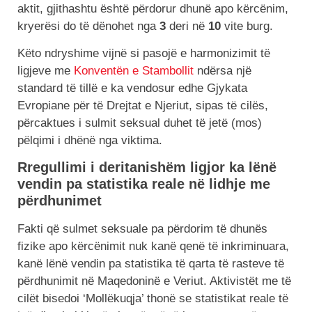
aktit, gjithashtu është përdorur dhunë apo kërcënim,
kryerësi do të dënohet nga
3
deri në
10
vite burg.
Këto ndryshime vijnë si pasojë e harmonizimit të
ligjeve me
Konventën e Stambollit
ndërsa një
standard të tillë e ka vendosur edhe Gjykata
Evropiane për të Drejtat e Njeriut, sipas të cilës,
përcaktues i sulmit seksual duhet të jetë (mos)
pëlqimi i dhënë nga viktima.
Rregullimi i deritanishëm ligjor ka lënë
vendin pa statistika reale në lidhje me
përdhunimet
Fakti që sulmet seksuale pa përdorim të dhunës
fizike apo kërcënimit nuk kanë qenë të inkriminuara,
kanë lënë vendin pa statistika të qarta të rasteve të
përdhunimit në Maqedoninë e Veriut. Aktivistët me të
cilët bisedoi ‘Mollëkuqja’ thonë se statistikat reale të