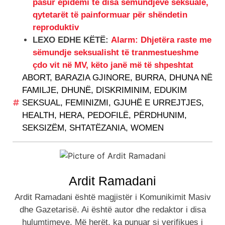
pasur epidemi të disa sëmundjeve seksuale,
qytetarët të painformuar për shëndetin
reproduktiv
LEXO EDHE KËTË:
Alarm: Dhjetëra raste me
sëmundje seksualisht të tranmestueshme
çdo vit në MV, këto janë më të shpeshtat
ABORT
,
BARAZIA GJINORE
,
BURRA
,
DHUNA NË
FAMILJE
,
DHUNË
,
DISKRIMINIM
,
EDUKIM
SEKSUAL
,
FEMINIZMI
,
GJUHË E URREJTJES
,
HEALTH
,
HERA
,
PEDOFILË
,
PËRDHUNIM
,
SEKSIZËM
,
SHTATËZANIA
,
WOMEN
Ardit Ramadani
Ardit Ramadani është magjistër i Komunikimit Masiv
dhe Gazetarisë. Ai është autor dhe redaktor i disa
hulumtimeve. Më herët, ka punuar si verifikues i