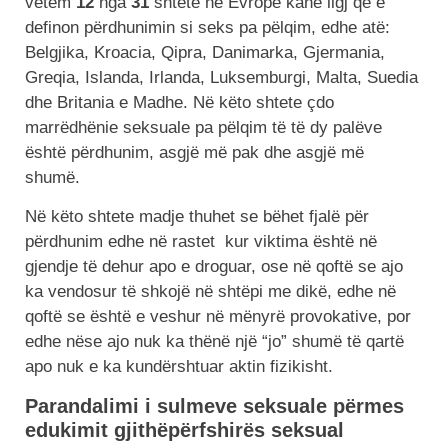
vetëm
12
nga
31
shtete në Evropë kanë ligj që e
definon përdhunimin si seks pa pëlqim, edhe atë:
Belgjika, Kroacia, Qipra, Danimarka, Gjermania,
Greqia, Islanda, Irlanda, Luksemburgi, Malta, Suedia
dhe Britania e Madhe. Në këto shtete çdo
marrëdhënie seksuale pa pëlqim të të dy palëve
është përdhunim, asgjë më pak dhe asgjë më
shumë.
Në këto shtete madje thuhet se bëhet fjalë për
përdhunim edhe në rastet kur viktima është në
gjendje të dehur apo e droguar, ose në qoftë se ajo
ka vendosur të shkojë në shtëpi me dikë, edhe në
qoftë se është e veshur në mënyrë provokative, por
edhe nëse ajo nuk ka thënë një “jo” shumë të qartë
apo nuk e ka kundërshtuar aktin fizikisht.
Parandalimi i sulmeve seksuale përmes
edukimit gjithëpërfshirës seksual