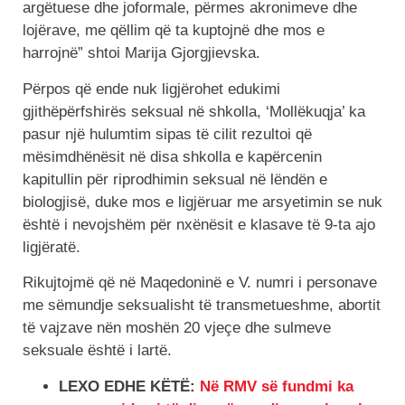
argëtuese dhe joformale, përmes akronimeve dhe
lojërave, me qëllim që ta kuptojnë dhe mos e
harrojnë” shtoi Marija Gjorgjievska.
Përpos që ende nuk ligjërohet edukimi
gjithëpërfshirës seksual në shkolla, ‘Mollëkuqja’ ka
pasur një hulumtim sipas të cilit rezultoi që
mësimdhënësit në disa shkolla e kapërcenin
kapitullin për riprodhimin seksual në lëndën e
biologjisë, duke mos e ligjëruar me arsyetimin se nuk
është i nevojshëm për nxënësit e klasave të 9-ta ajo
ligjëratë.
Rikujtojmë që në Maqedoninë e V. numri i personave
me sëmundje seksualisht të transmetueshme, abortit
të vajzave nën moshën 20 vjeçe dhe sulmeve
seksuale është i lartë.
LEXO EDHE KËTË:
Në RMV së fundmi ka