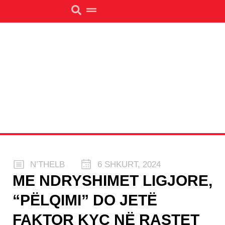
N’THELB
6 SHKURT, 2024
ME NDRYSHIMET LIGJORE,
“PËLQIMI” DO JETË
FAKTOR KYÇ NË RASTET