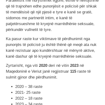
Paralelisht me ndryshimet ligjore, është e nevojshme
që të trajnohen edhe punonjësit e policisë për shkak
të mendësisë që një pjesë e tyre e kanë se gratë,
sidomos me partnerët intim, e kanë të
patjetërsueshme të kryejnë marrëdhënie seksuale,
përkundër vullnetit të tyre.
Ka pasur raste kur viktimave të përdhunimit nga
punonjës të policisë ju është thënë që meqë ata nuk
kanë rezistuar apo kundërshtuar në mënyrë aktive,
kanë dashur që të kryejnë marrëdhënie seksuale.
Zyrtarisht, nga viti
2020
deri në vitin
2023
në
Maqedoninë e Veriut janë regjistruar
115
raste të
sulmit gjinor dhe përdhunimit.
2020 – 38 raste
2021- 25 raste
2022 – 18 raste
2023 – 34 raste