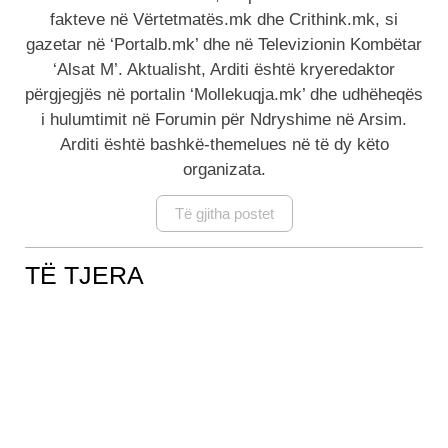
fakteve në Vërtetmatës.mk dhe Crithink.mk, si
gazetar në ‘Portalb.mk’ dhe në Televizionin Kombëtar
‘Alsat M’. Aktualisht, Arditi është kryeredaktor
përgjegjës në portalin ‘Mollekuqja.mk’ dhe udhëheqës
i hulumtimit në Forumin për Ndryshime në Arsim.
Arditi është bashkë-themelues në të dy këto
organizata.
Të gjitha postet
TË TJERA