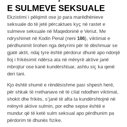
E SULMEVE SEKSUALE
Ekzistimi i pëlqimit ose jo para marëdhënieve
seksuale do të jetë përcaktues kyç në rastet e
sulmeve seksuale në Maqedoninë e Veriut. Me
ndryshimet në Kodin Penal (neni
186
), viktimat e
përdhunimit lirohen nga detyrimi për të dëshmuar se
gjatë aktit, ndaj tyre është përdorur dhunë apo ndonjë
lloj i frikësimit ndërsa ata në mënyrë aktive janë
mbrojtur ose kanë kundërshtuar, ashtu siç ka qenë
deri tani.
Kjo është shumë e rëndësishme pasi shpesh herë,
për shkak të rrethanave në të cilat ndodhen viktimat,
shokit dhe frikës, s’janë të afta ta kundërshtojnë në
mënyrë aktive sulmin, por edhe sepse është e
mundur që të ketë sulm seksual apo përdhunim pa
përdorim të dhunës fizike.