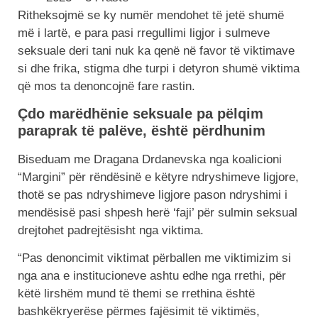
Ritheksojmë se ky numër mendohet të jetë shumë
më i lartë, e para pasi rregullimi ligjor i sulmeve
seksuale deri tani nuk ka qenë në favor të viktimave
si dhe frika, stigma dhe turpi i detyron shumë viktima
që mos ta denoncojnë fare rastin.
Çdo marëdhënie seksuale pa pëlqim
paraprak të palëve, është përdhunim
Biseduam me Dragana Drdanevska nga koalicioni
“Margini” për rëndësinë e këtyre ndryshimeve ligjore,
thotë se pas ndryshimeve ligjore pason ndryshimi i
mendësisë pasi shpesh herë ‘faji’ për sulmin seksual
drejtohet padrejtësisht nga viktima.
“Pas denoncimit viktimat përballen me viktimizim si
nga ana e institucioneve ashtu edhe nga rrethi, për
këtë lirshëm mund të themi se rrethina është
bashkëkryerëse përmes fajësimit të viktimës,