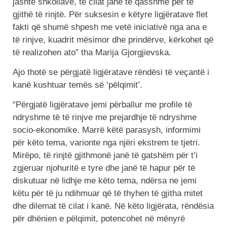
jashtë shkollave, të cilat janë të qasshme për të
gjithë të rinjtë. Për suksesin e këtyre ligjëratave flet
fakti që shumë shpesh me vetë iniciativë nga ana e
të rinjve, kuadrit mësimor dhe prindërve, kërkohet që
të realizohen ato” tha Marija Gjorgjievska.
Ajo thotë se përgjatë ligjëratave rëndësi të veçantë i
kanë kushtuar temës së ‘pëlqimit’.
“Përgjatë ligjëratave jemi përballur me profile të
ndryshme të të rinjve me prejardhje të ndryshme
socio-ekonomike. Marrë këtë parasysh, informimi
për këto tema, varionte nga njëri ekstrem te tjetri.
Mirëpo, të rinjtë gjithmonë janë të gatshëm për t’i
zgjeruar njohuritë e tyre dhe janë të hapur për të
diskutuar në lidhje me këto tema, ndërsa ne jemi
këtu për të ju ndihmuar që të thyhen të gjitha mitet
dhe dilemat të cilat i kanë. Në këto ligjërata, rëndësia
për dhënien e pëlqimit, potencohet në mënyrë