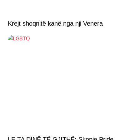
Krejt shoqnitë kanë nga nji Venera
LE TA DINË TË GJITHË: Skopje Pride