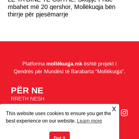
mbahet më 20 qershor, Mollëkuqja bën
thirrje për pjesëmarrje
Platforma
mollëkuqja.mk
është projekt i
Qendrës për Mundësi të Barabarta “Mollëkuqja”.
PËR NE
RRETH NESH
IMPRESUM
x
This website uses cookies to ensure you get the
COOKIES
best experience on our website.
Learn more
© 2026
Mollëkuqja.mk
Got it