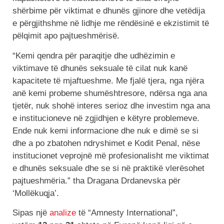
shërbime për viktimat e dhunës gjinore dhe vetëdija
e përgjithshme në lidhje me rëndësinë e ekzistimit të
pëlqimit apo pajtueshmërisë.
“Kemi qendra për paraqitje dhe udhëzimin e
viktimave të dhunës seksuale të cilat nuk kanë
kapacitete të mjaftueshme. Me fjalë tjera, nga njëra
anë kemi probeme shumështresore, ndërsa nga ana
tjetër, nuk shohë interes serioz dhe investim nga ana
e institucioneve në zgjidhjen e këtyre problemeve.
Ende nuk kemi informacione dhe nuk e dimë se si
dhe a po zbatohen ndryshimet e Kodit Penal, nëse
institucionet veprojnë më profesionalisht me viktimat
e dhunës seksuale dhe se si në praktikë vlerësohet
pajtueshmëria.” tha Dragana Drdanevska për
‘Mollëkuqja’.
Sipas një
analize
të “Amnesty International”,