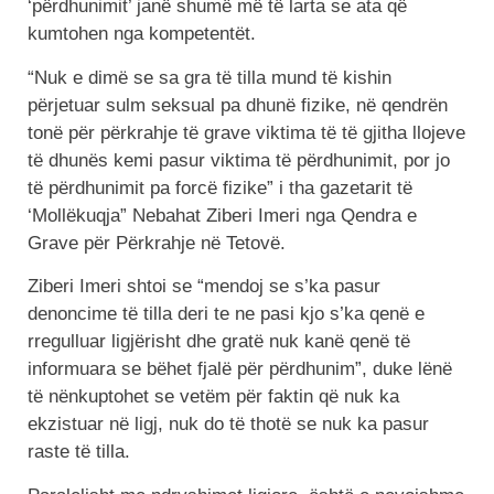
‘përdhunimit’ janë shumë më të larta se ata që
kumtohen nga kompetentët.
“Nuk e dimë se sa gra të tilla mund të kishin
përjetuar sulm seksual pa dhunë fizike, në qendrën
tonë për përkrahje të grave viktima të të gjitha llojeve
të dhunës kemi pasur viktima të përdhunimit, por jo
të përdhunimit pa forcë fizike” i tha gazetarit të
‘Mollëkuqja” Nebahat Ziberi Imeri nga Qendra e
Grave për Përkrahje në Tetovë.
Ziberi Imeri shtoi se “mendoj se s’ka pasur
denoncime të tilla deri te ne pasi kjo s’ka qenë e
rregulluar ligjërisht dhe gratë nuk kanë qenë të
informuara se bëhet fjalë për përdhunim”, duke lënë
të nënkuptohet se vetëm për faktin që nuk ka
ekzistuar në ligj, nuk do të thotë se nuk ka pasur
raste të tilla.