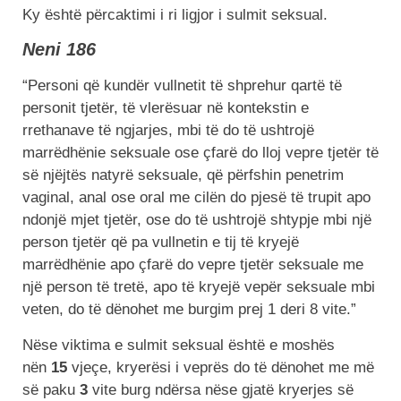
Ky është përcaktimi i ri ligjor i sulmit seksual.
Neni 186
“Personi që kundër vullnetit të shprehur qartë të
personit tjetër, të vlerësuar në kontekstin e
rrethanave të ngjarjes, mbi të do të ushtrojë
marrëdhënie seksuale ose çfarë do lloj vepre tjetër të
së njëjtës natyrë seksuale, që përfshin penetrim
vaginal, anal ose oral me cilën do pjesë të trupit apo
ndonjë mjet tjetër, ose do të ushtrojë shtypje mbi një
person tjetër që pa vullnetin e tij të kryejë
marrëdhënie apo çfarë do vepre tjetër seksuale me
një person të tretë, apo të kryejë vepër seksuale mbi
veten, do të dënohet me burgim prej 1 deri 8 vite.”
Nëse viktima e sulmit seksual është e moshës
nën
15
vjeçe, kryerësi i veprës do të dënohet me më
së paku
3
vite burg ndërsa nëse gjatë kryerjes së