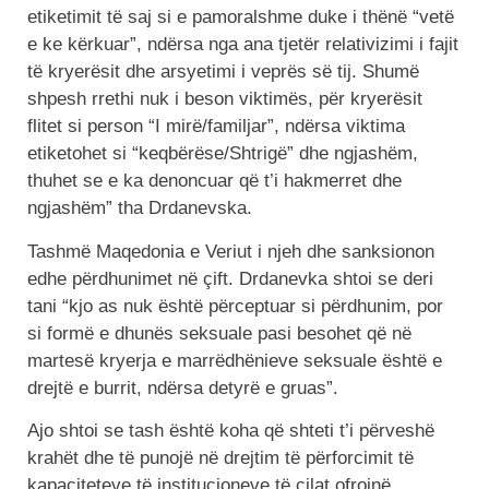
etiketimit të saj si e pamoralshme duke i thënë “vetë
e ke kërkuar”, ndërsa nga ana tjetër relativizimi i fajit
të kryerësit dhe arsyetimi i veprës së tij. Shumë
shpesh rrethi nuk i beson viktimës, për kryerësit
flitet si person “I mirë/familjar”, ndërsa viktima
etiketohet si “keqbërëse/Shtrigë” dhe ngjashëm,
thuhet se e ka denoncuar që t’i hakmerret dhe
ngjashëm” tha Drdanevska.
Tashmë Maqedonia e Veriut i njeh dhe sanksionon
edhe përdhunimet në çift. Drdanevka shtoi se deri
tani “kjo as nuk është përceptuar si përdhunim, por
si formë e dhunës seksuale pasi besohet që në
martesë kryerja e marrëdhënieve seksuale është e
drejtë e burrit, ndërsa detyrë e gruas”.
Ajo shtoi se tash është koha që shteti t’i përveshë
krahët dhe të punojë në drejtim të përforcimit të
kapaciteteve të institucioneve të cilat ofrojnë