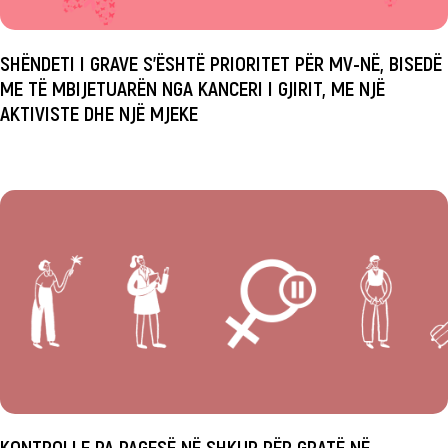
SHËNDETI I GRAVE S’ËSHTË PRIORITET PËR MV-NË, BISEDË
ME TË MBIJETUARËN NGA KANCERI I GJIRIT, ME NJË
AKTIVISTE DHE NJË MJEKE
KONTROLLE PA PAGESË NË SHKUP PËR GRATË NË