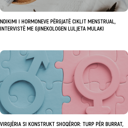
NDIKIMI I HORMONEVE PËRGJATË CIKLIT MENSTRUAL,
INTERVISTË ME GJINEKOLOGEN LULJETA MULAKI
VIRGJËRIA SI KONSTRUKT SHOQËROR: TURP PËR BURRAT,