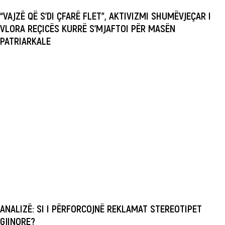
“VAJZË QË S’DI ÇFARË FLET”, AKTIVIZMI SHUMËVJEÇAR I
VLORA REÇICËS KURRË S’MJAFTOI PËR MASËN
PATRIARKALE
ANALIZË: SI I PËRFORCOJNË REKLAMAT STEREOTIPET
GJINORE?