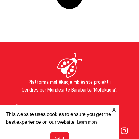
Platforma
mollëkuqja.mk
është projekt i
Qendrës për Mundësi të Barabarta “Mollëkuqja”.
PËR NE
x
This website uses cookies to ensure you get the
RRETH NESH
Learn more
best experience on our website.
IMPRESUM
COOKIES
Got it