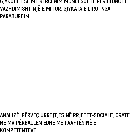
GJYKOHET SE ME KËRCËNIM MUNDËSOI TË PËRDHUNOHET
VAZHDIMISHT NJË E MITUR, GJYKATA E LIROI NGA
PARABURGIM
ANALIZË: PËRVEÇ URREJTJES NË RRJETET-SOCIALE, GRATË
NË MV PËRBALLEN EDHE ME PAAFTËSINË E
KOMPETENTËVE