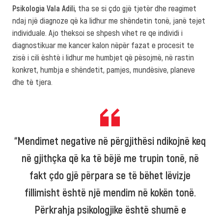
Psikologia Vala Adili,
tha se si çdo gjë tjetër dhe reagimet
ndaj një diagnoze që ka lidhur me shëndetin tonë, janë tejet
individuale. Ajo theksoi se shpesh vihet re qe individi i
diagnostikuar me kancer kalon nëpër fazat e procesit te
zisë i cili është i lidhur me humbjet që pësojmë, në rastin
konkret, humbja e shëndetit, pamjes, mundësive, planeve
dhe të tjera.
“Mendimet negative në përgjithësi ndikojnë keq
në gjithçka që ka të bëjë me trupin tonë, në
fakt çdo gjë përpara se të bëhet lëvizje
fillimisht është një mendim në kokën tonë.
Përkrahja psikologjike është shumë e