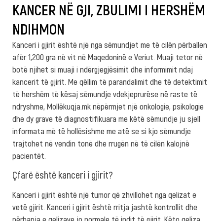
KANCER NË GJI, ZBULIMI I HERSHËM
NDIHMON
Kanceri i gjirit është një nga sëmundjet me të cilën përballen
afër 1,200 gra në vit në Maqedoninë e Veriut. Muaji tetor në
botë njihet si muaji i ndërgjegjësimit dhe informimit ndaj
kancerit të gjirit. Me qëllim të parandalimit dhe të detektimit
të hershëm të kësaj sëmundje vdekjeprurëse në raste të
ndryshme, Mollëkuqja.mk nëpërmjet një onkologie, psikologie
dhe dy grave të diagnostifikuara me këtë sëmundje ju sjell
informata më të hollësishme me atë se si kjo sëmundje
trajtohet në vendin tonë dhe rrugën në të cilën kalojnë
pacientët.
Çfarë është kanceri i gjirit?
Kanceri i gjirit është një tumor që zhvillohet nga qelizat e
vetë gjirit. Kanceri i gjirit është rritja jashtë kontrollit dhe
përhapja e qelizave jo normale të indit të gjirit. Këto qeliza