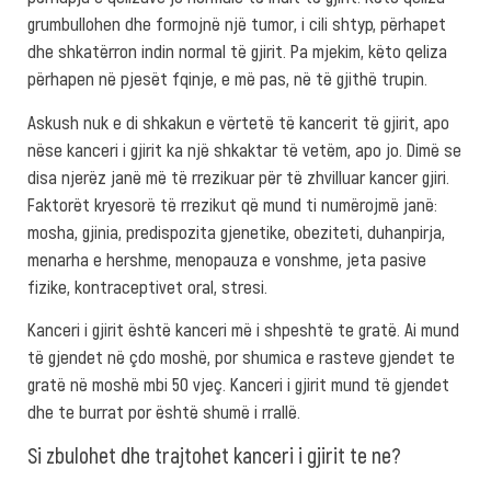
grumbullohen dhe formojnë një tumor, i cili shtyp, përhapet
dhe shkatërron indin normal të gjirit. Pa mjekim, këto qeliza
përhapen në pjesët fqinje, e më pas, në të gjithë trupin.
Askush nuk e di shkakun e vërtetë të kancerit të gjirit, apo
nëse kanceri i gjirit ka një shkaktar të vetëm, apo jo. Dimë se
disa njerëz janë më të rrezikuar për të zhvilluar kancer gjiri.
Faktorët kryesorë të rrezikut që mund ti numërojmë janë:
mosha, gjinia, predispozita gjenetike, obeziteti, duhanpirja,
menarha e hershme, menopauza e vonshme, jeta pasive
fizike, kontraceptivet oral, stresi.
Kanceri i gjirit është kanceri më i shpeshtë te gratë. Ai mund
të gjendet në çdo moshë, por shumica e rasteve gjendet te
gratë në moshë mbi 50 vjeç. Kanceri i gjirit mund të gjendet
dhe te burrat por është shumë i rrallë.
Si zbulohet dhe trajtohet kanceri i gjirit te ne?