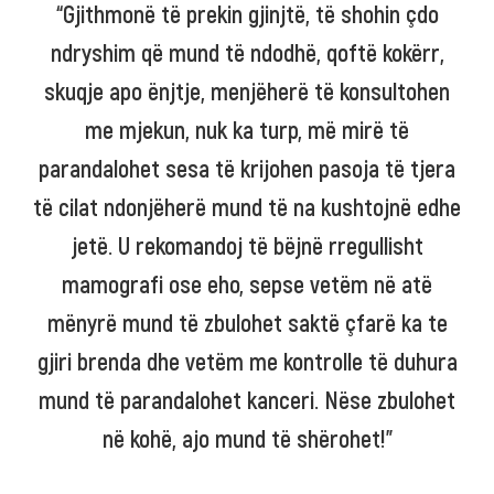
“Gjithmonë të prekin gjinjtë, të shohin çdo
ndryshim që mund të ndodhë, qoftë kokërr,
skuqje apo ënjtje, menjëherë të konsultohen
me mjekun, nuk ka turp, më mirë të
parandalohet sesa të krijohen pasoja të tjera
të cilat ndonjëherë mund të na kushtojnë edhe
jetë. U rekomandoj të bëjnë rregullisht
mamografi ose eho, sepse vetëm në atë
mënyrë mund të zbulohet saktë çfarë ka te
gjiri brenda dhe vetëm me kontrolle të duhura
mund të parandalohet kanceri. Nëse zbulohet
në kohë, ajo mund të shërohet!”