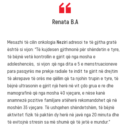
Renata B.A
Mesazhi të cilin onkologia
Neziri
adresoi te të gjitha gratë
është si vijon: “Të kujdesen gjithmonë për shëndetin e tyre,
të bëjnë vetë kontrollin e gjirit që nga mosha e
adoleshencës, si vijon :që nga dita e 5 e menstruacioneve
para pasqyrës me prekje radiale te indit te gjirit në drejtim
të akrepave të orës me qëllim që ta njohin trupin e tyre, të
bëjnë ultrasonin e gjirit një herë në vit çdo grua e re dhe
mamografinë që nga mosha 40 vjeçare, e nëse kanë
anamnezë pozitive familjare atëherë rekomandohet që në
moshën 35 vjeçare. Të ushqehen shëndetshëm, të bëjnë
aktivitet fizik të paktën dy herë në javë nga 20 minuta dhe
të evitojnë stresin sa më shumë që të jetë e mundur.”