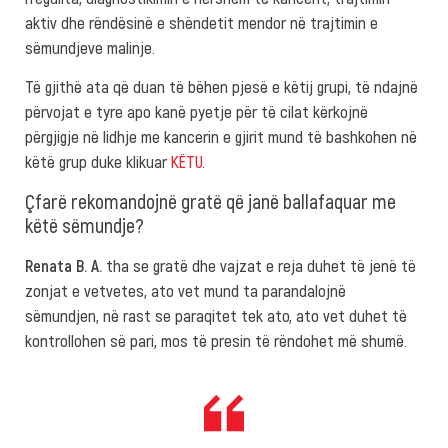
aktiv dhe rëndësinë e shëndetit mendor në trajtimin e
sëmundjeve malinje.
Të gjithë ata që duan të bëhen pjesë e këtij grupi, të ndajnë
përvojat e tyre apo kanë pyetje për të cilat kërkojnë
përgjigje në lidhje me kancerin e gjirit mund të bashkohen në
këtë grup duke klikuar
KËTU
.
Çfarë rekomandojnë gratë që janë ballafaquar me
këtë sëmundje?
Renata B. A.
tha se gratë dhe vajzat e reja duhet të jenë të
zonjat e vetvetes, ato vet mund ta parandalojnë
sëmundjen, në rast se paraqitet tek ato, ato vet duhet të
kontrollohen së pari, mos të presin të rëndohet më shumë.