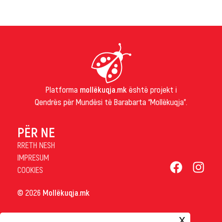
Platforma
mollëkuqja.mk
është projekt i
Qendrës për Mundësi të Barabarta “Mollëkuqja”.
PËR NE
RRETH NESH
IMPRESUM
COOKIES
© 2026
Mollëkuqja.mk
x