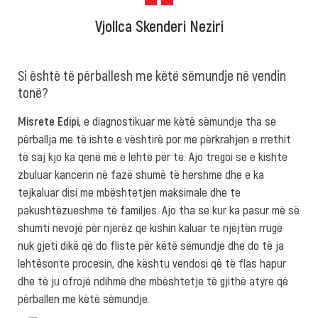
Vjollca Skenderi Neziri
Si është të përballesh me këtë sëmundje në vendin
tonë?
Misrete Edipi,
e diagnostikuar me këtë sëmundje tha se
përballja me të ishte e vështirë por me përkrahjen e rrethit
të saj kjo ka qenë më e lehtë për të. Ajo tregoi se e kishte
zbuluar kancerin në fazë shumë të hershme dhe e ka
tejkaluar disi me mbështetjen maksimale dhe te
pakushtëzueshme të familjes. Ajo tha se kur ka pasur më së
shumti nevojë për njerëz qe kishin kaluar te njëjtën rrugë
nuk gjeti dikë që do fliste për këtë sëmundje dhe do të ja
lehtësonte procesin, dhe kështu vendosi që të flas hapur
dhe të ju ofrojë ndihmë dhe mbështetje të gjithë atyre që
përballen me këtë sëmundje.