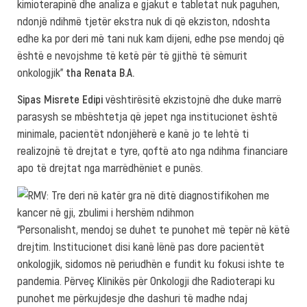
kimioterapinë dhe analiza e gjakut e tabletat nuk paguhen,
ndonjë ndihmë tjetër ekstra nuk di që ekziston, ndoshta
edhe ka por deri më tani nuk kam dijeni, edhe pse mendoj që
është e nevojshme të ketë për të gjithë të sëmurit
onkologjik”
tha Renata B.A.
Sipas Misrete Edipi
vështirësitë ekzistojnë dhe duke marrë
parasysh se mbështetja që jepet nga institucionet është
minimale, pacientët ndonjëherë e kanë jo te lehtë ti
realizojnë të drejtat e tyre, qoftë ato nga ndihma financiare
apo të drejtat nga marrëdhëniet e punës.
“Personalisht, mendoj se duhet te punohet më tepër në këtë
drejtim. Institucionet disi kanë lënë pas dore pacientët
onkologjik, sidomos në periudhën e fundit ku fokusi ishte te
pandemia. Përveç Klinikës për Onkologji dhe Radioterapi ku
punohet me përkujdesje dhe dashuri të madhe ndaj