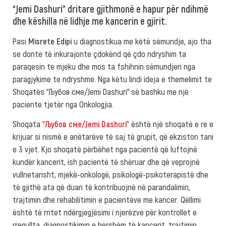
“Jemi Dashuri” dritare gjithmonë e hapur për ndihmë
dhe këshilla në lidhje me kancerin e gjirit.
Pasi
Misrete Edipi
u diagnostikua me këtë sëmundje, ajo tha
se donte të inkurajonte çdokënd që çdo ndryshim ta
paraqesin te mjeku dhe mos ta fshihnin sëmundjen nga
paragjykime te ndryshme. Nga këtu lindi ideja e themelimit te
Shoqatës “Љубов сме/Jemi Dashuri” së bashku me një
paciente tjetër nga Onkologjia.
Shoqata
“Љубов сме/Jemi Dashuri”
është një shoqatë e re e
krijuar si nismë e anëtarëve të saj të grupit, që ekziston tani
e 3 vjet. Kjo shoqatë përbëhet nga pacientë që luftojnë
kundër kancerit, ish pacientë të shëruar dhe që veprojnë
vullnetarisht, mjekë-onkologë, psikologë-psikoterapistë dhe
të gjithë ata që duan të kontribuojnë në parandalimin,
trajtimin dhe rehabilitimin e pacientëve me kancer. Qëllimi
është të rritet ndërgjegjësimi i njerëzve për kontrollet e
rregullta, diagnostikimin e hershëm të kancerit, trajtimin