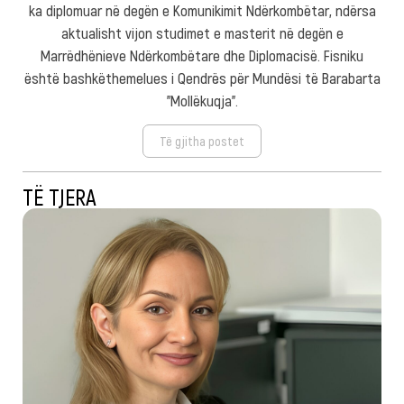
ka diplomuar në degën e Komunikimit Ndërkombëtar, ndërsa
aktualisht vijon studimet e masterit në degën e
Marrëdhënieve Ndërkombëtare dhe Diplomacisë. Fisniku
është bashkëthemelues i Qendrës për Mundësi të Barabarta
"Mollëkuqja".
Të gjitha postet
TË TJERA