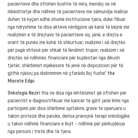
pacienteve dhe ofrohen kushte të mira, mendoj se në
mbështetje dhe ndihmë të pacienteve me sëmundje malinje
duhen të kyçen edhe shumë institucione tjera, duke filluar
nga ndryshime te disa akteve nënligjore që kanë të bëjnë me
realizimin e të drejtave të pacienteve siç janë, e drejta e
orarit të punës me kohë të shkurtuar, realizimi i së drejtës
për pagë shtesë për shkak të lëndimit trupor, realizimi i së
drejtës së ndihmës financiare për kujdestari nga dikush
tjetër, shërbimet mjekësore të jenë në dispozicion për të
gjithë njësoj pa diskriminim në çfarëdo lloj fushe”
tha
Misrete Edipi.
Onkologia Neziri
tha se disa nga lehtësimet që ofrohen për
pacientët e diagnostifikuar me kancer të gjirit janë lirimi nga
participimi për disa shërbime spitalore, grave te operuara u
takon protezë dhe paruke, derisa pranojnë terapi onkologjike
u takon ndihmë financiare e llojit – ndihmë për përkujdesje
nga personi i tretë dhe të tjera.