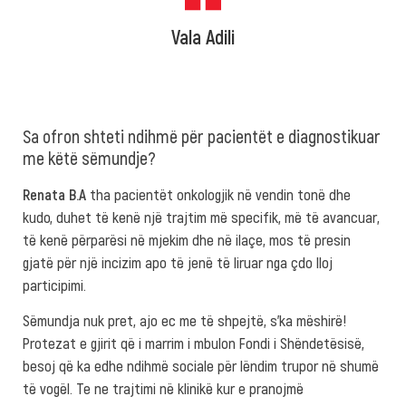
Vala Adili
Sa ofron shteti ndihmë për pacientët e diagnostikuar
me këtë sëmundje?
Renata B.A
tha pacientët onkologjik në vendin tonë dhe
kudo, duhet të kenë një trajtim më specifik, më të avancuar,
të kenë përparësi në mjekim dhe në ilaçe, mos të presin
gjatë për një incizim apo të jenë të liruar nga çdo lloj
participimi.
Sëmundja nuk pret, ajo ec me të shpejtë, s’ka mëshirë!
Protezat e gjirit që i marrim i mbulon Fondi i Shëndetësisë,
besoj që ka edhe ndihmë sociale për lëndim trupor në shumë
të vogël. Te ne trajtimi në klinikë kur e pranojmë