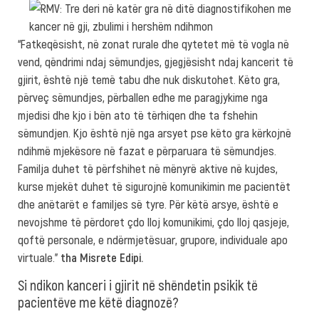
“Fatkeqësisht, në zonat rurale dhe qytetet më të vogla në
vend, qëndrimi ndaj sëmundjes, gjegjësisht ndaj kancerit të
gjirit, është një temë tabu dhe nuk diskutohet. Këto gra,
përveç sëmundjes, përballen edhe me paragjykime nga
mjedisi dhe kjo i bën ato të tërhiqen dhe ta fshehin
sëmundjen. Kjo është një nga arsyet pse këto gra kërkojnë
ndihmë mjekësore në fazat e përparuara të sëmundjes.
Familja duhet të përfshihet në mënyrë aktive në kujdes,
kurse mjekët duhet të sigurojnë komunikimin me pacientët
dhe anëtarët e familjes së tyre. Për këtë arsye, është e
nevojshme të përdoret çdo lloj komunikimi, çdo lloj qasjeje,
qoftë personale, e ndërmjetësuar, grupore, individuale apo
virtuale.”
tha Misrete Edipi.
Si ndikon kanceri i gjirit në shëndetin psikik të
pacientëve me këtë diagnozë?