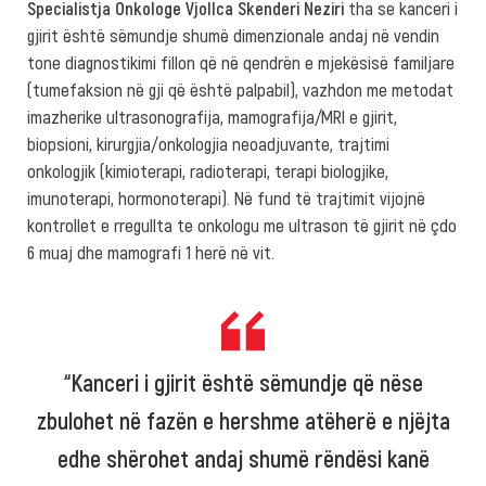
Specialistja Onkologe Vjollca Skenderi Neziri
tha se kanceri i
gjirit është sëmundje shumë dimenzionale andaj në vendin
tone diagnostikimi fillon që në qendrën e mjekësisë familjare
(tumefaksion në gji që është palpabil), vazhdon me metodat
imazherike ultrasonografija, mamografija/MRI e gjirit,
biopsioni, kirurgjia/onkologjia neoadjuvante, trajtimi
onkologjik (kimioterapi, radioterapi, terapi biologjike,
imunoterapi, hormonoterapi). Në fund të trajtimit vijojnë
kontrollet e rregullta te onkologu me ultrason të gjirit në çdo
6 muaj dhe mamografi 1 herë në vit.
“Kanceri i gjirit është sëmundje që nëse
zbulohet në fazën e hershme atëherë e njëjta
edhe shërohet andaj shumë rëndësi kanë