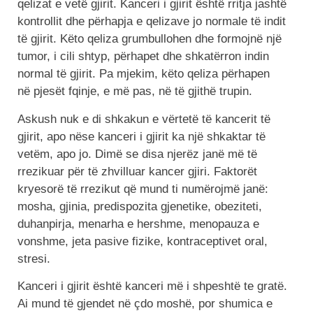
qelizat e vetë gjirit. Kanceri i gjirit është rritja jashtë
kontrollit dhe përhapja e qelizave jo normale të indit
të gjirit. Këto qeliza grumbullohen dhe formojnë një
tumor, i cili shtyp, përhapet dhe shkatërron indin
normal të gjirit. Pa mjekim, këto qeliza përhapen
në pjesët fqinje, e më pas, në të gjithë trupin.
Askush nuk e di shkakun e vërtetë të kancerit të
gjirit, apo nëse kanceri i gjirit ka një shkaktar të
vetëm, apo jo. Dimë se disa njerëz janë më të
rrezikuar për të zhvilluar kancer gjiri. Faktorët
kryesorë të rrezikut që mund ti numërojmë janë:
mosha, gjinia, predispozita gjenetike, obeziteti,
duhanpirja, menarha e hershme, menopauza e
vonshme, jeta pasive fizike, kontraceptivet oral,
stresi.
Kanceri i gjirit është kanceri më i shpeshtë te gratë.
Ai mund të gjendet në çdo moshë, por shumica e