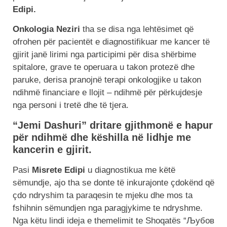
Edipi.
Onkologia Neziri
tha se disa nga lehtësimet që
ofrohen për pacientët e diagnostifikuar me kancer të
gjirit janë lirimi nga participimi për disa shërbime
spitalore, grave te operuara u takon protezë dhe
paruke, derisa pranojnë terapi onkologjike u takon
ndihmë financiare e llojit – ndihmë për përkujdesje
nga personi i tretë dhe të tjera.
“Jemi Dashuri” dritare gjithmonë e hapur
për ndihmë dhe këshilla në lidhje me
kancerin e gjirit.
Pasi
Misrete Edipi
u diagnostikua me këtë
sëmundje, ajo tha se donte të inkurajonte çdokënd që
çdo ndryshim ta paraqesin te mjeku dhe mos ta
fshihnin sëmundjen nga paragjykime te ndryshme.
Nga këtu lindi ideja e themelimit te Shoqatës “Љубов