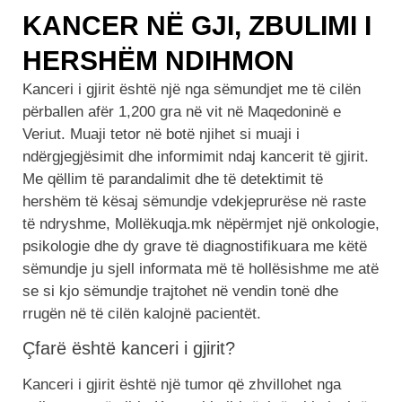
KANCER NË GJI, ZBULIMI I
HERSHËM NDIHMON
Kanceri i gjirit është një nga sëmundjet me të cilën
përballen afër 1,200 gra në vit në Maqedoninë e
Veriut. Muaji tetor në botë njihet si muaji i
ndërgjegjësimit dhe informimit ndaj kancerit të gjirit.
Me qëllim të parandalimit dhe të detektimit të
hershëm të kësaj sëmundje vdekjeprurëse në raste
të ndryshme, Mollëkuqja.mk nëpërmjet një onkologie,
psikologie dhe dy grave të diagnostifikuara me këtë
sëmundje ju sjell informata më të hollësishme me atë
se si kjo sëmundje trajtohet në vendin tonë dhe
rrugën në të cilën kalojnë pacientët.
Çfarë është kanceri i gjirit?
Kanceri i gjirit është një tumor që zhvillohet nga