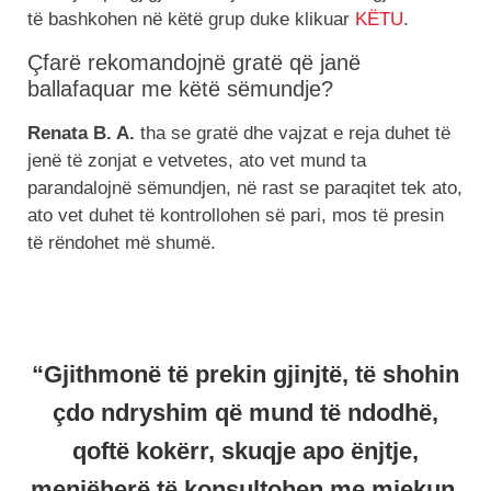
të bashkohen në këtë grup duke klikuar
KËTU
.
Çfarë rekomandojnë gratë që janë
ballafaquar me këtë sëmundje?
Renata B. A.
tha se gratë dhe vajzat e reja duhet të
jenë të zonjat e vetvetes, ato vet mund ta
parandalojnë sëmundjen, në rast se paraqitet tek ato,
ato vet duhet të kontrollohen së pari, mos të presin
të rëndohet më shumë.
“Gjithmonë të prekin gjinjtë, të shohin
çdo ndryshim që mund të ndodhë,
qoftë kokërr, skuqje apo ënjtje,
menjëherë të konsultohen me mjekun,