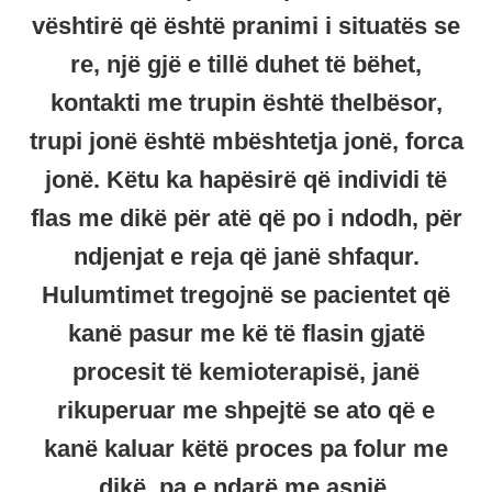
vështirë që është pranimi i situatës se
re, një gjë e tillë duhet të bëhet,
kontakti me trupin është thelbësor,
trupi jonë është mbështetja jonë, forca
jonë. Këtu ka hapësirë që individi të
flas me dikë për atë që po i ndodh, për
ndjenjat e reja që janë shfaqur.
Hulumtimet tregojnë se pacientet që
kanë pasur me kë të flasin gjatë
procesit të kemioterapisë, janë
rikuperuar me shpejtë se ato që e
kanë kaluar këtë proces pa folur me
dikë, pa e ndarë me asnjë.