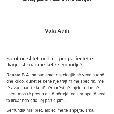
Vala Adili
Sa ofron shteti ndihmë për pacientët e
diagnostikuar me këtë sëmundje?
Renata B.A
tha pacientët onkologjik në vendin tonë
dhe kudo, duhet të kenë një trajtim më specifik, më
të avancuar, të kenë përparësi në mjekim dhe në
ilaçe, mos të presin gjatë për një incizim apo të jenë
të liruar nga çdo lloj participimi.
Sëmundja nuk pret, ajo ec me të shpejtë, s’ka