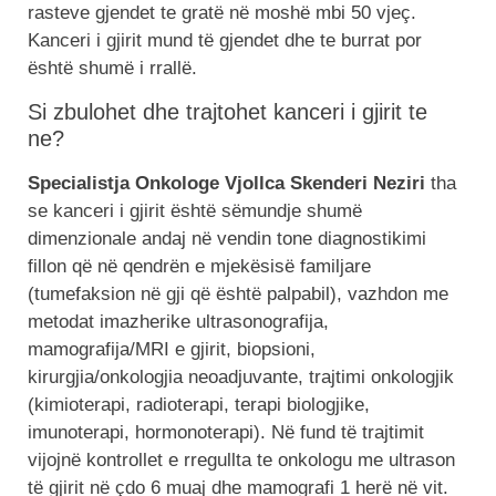
rasteve gjendet te gratë në moshë mbi 50 vjeç.
Kanceri i gjirit mund të gjendet dhe te burrat por
është shumë i rrallë.
Si zbulohet dhe trajtohet kanceri i gjirit te
ne?
Specialistja Onkologe Vjollca Skenderi Neziri
tha
se kanceri i gjirit është sëmundje shumë
dimenzionale andaj në vendin tone diagnostikimi
fillon që në qendrën e mjekësisë familjare
(tumefaksion në gji që është palpabil), vazhdon me
metodat imazherike ultrasonografija,
mamografija/MRI e gjirit, biopsioni,
kirurgjia/onkologjia neoadjuvante, trajtimi onkologjik
(kimioterapi, radioterapi, terapi biologjike,
imunoterapi, hormonoterapi). Në fund të trajtimit
vijojnë kontrollet e rregullta te onkologu me ultrason
të gjirit në çdo 6 muaj dhe mamografi 1 herë në vit.