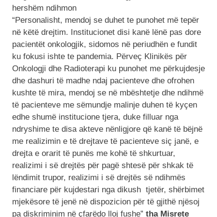
“Personalisht, mendoj se duhet te punohet më tepër
në këtë drejtim. Institucionet disi kanë lënë pas dore
pacientët onkologjik, sidomos në periudhën e fundit
ku fokusi ishte te pandemia. Përveç Klinikës për
Onkologji dhe Radioterapi ku punohet me përkujdesje
dhe dashuri të madhe ndaj pacienteve dhe ofrohen
kushte të mira, mendoj se në mbështetje dhe ndihmë
të pacienteve me sëmundje malinje duhen të kyçen
edhe shumë institucione tjera, duke filluar nga
ndryshime te disa akteve nënligjore që kanë të bëjnë
me realizimin e të drejtave të pacienteve siç janë, e
drejta e orarit të punës me kohë të shkurtuar,
realizimi i së drejtës për pagë shtesë për shkak të
lëndimit trupor, realizimi i së drejtës së ndihmës
financiare për kujdestari nga dikush tjetër, shërbimet
mjekësore të jenë në dispozicion për të gjithë njësoj
pa diskriminim në çfarëdo lloj fushe”
tha Misrete