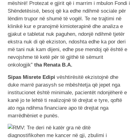
mëshirë! Protezat e gjirit që i marrim i mbulon Fondi i
Shëndetësisë, besoj që ka edhe ndihmë sociale për
lëndim trupor në shumë të vogël. Te ne trajtimi në
klinikë kur e pranojmë kimioterapinë dhe analiza e
gjakut e tabletat nuk paguhen, ndonjë ndihmë tjetër
ekstra nuk di që ekziston, ndoshta edhe ka por deri
më tani nuk kam dijeni, edhe pse mendoj që është e
nevojshme të ketë për të gjithë të sëmurit
onkologjik”
tha Renata B.A.
Sipas Misrete Edipi
vështirësitë ekzistojnë dhe
duke marrë parasysh se mbështetja që jepet nga
institucionet është minimale, pacientët ndonjëherë e
kanë jo te lehtë ti realizojnë të drejtat e tyre, qoftë
ato nga ndihma financiare apo të drejtat nga
marrëdhëniet e punës.