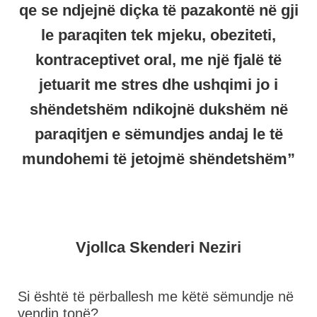
qe se ndjejnë diçka të pazakontë në gji
le paraqiten tek mjeku, obeziteti,
kontraceptivet oral, me një fjalë të
jetuarit me stres dhe ushqimi jo i
shëndetshëm ndikojnë dukshëm në
paraqitjen e sëmundjes andaj le të
mundohemi të jetojmë shëndetshëm”
Vjollca Skenderi Neziri
Si është të përballesh me këtë sëmundje në
vendin tonë?