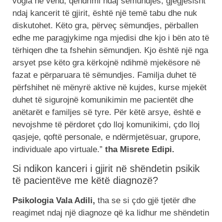
vogla në vend, qëndrimi ndaj sëmundjes, gjegjësisht
ndaj kancerit të gjirit, është një temë tabu dhe nuk
diskutohet. Këto gra, përveç sëmundjes, përballen
edhe me paragjykime nga mjedisi dhe kjo i bën ato të
tërhiqen dhe ta fshehin sëmundjen. Kjo është një nga
arsyet pse këto gra kërkojnë ndihmë mjekësore në
fazat e përparuara të sëmundjes. Familja duhet të
përfshihet në mënyrë aktive në kujdes, kurse mjekët
duhet të sigurojnë komunikimin me pacientët dhe
anëtarët e familjes së tyre. Për këtë arsye, është e
nevojshme të përdoret çdo lloj komunikimi, çdo lloj
qasjeje, qoftë personale, e ndërmjetësuar, grupore,
individuale apo virtuale.”
tha Misrete Edipi.
Si ndikon kanceri i gjirit në shëndetin psikik
të pacientëve me këtë diagnozë?
Psikologia Vala Adili,
tha se si çdo gjë tjetër dhe
reagimet ndaj një diagnoze që ka lidhur me shëndetin