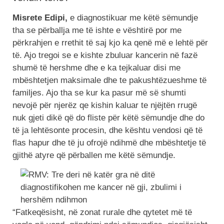
Misrete Edipi,
e diagnostikuar me këtë sëmundje
tha se përballja me të ishte e vështirë por me
përkrahjen e rrethit të saj kjo ka qenë më e lehtë për
të. Ajo tregoi se e kishte zbuluar kancerin në fazë
shumë të hershme dhe e ka tejkaluar disi me
mbështetjen maksimale dhe te pakushtëzueshme të
familjes. Ajo tha se kur ka pasur më së shumti
nevojë për njerëz qe kishin kaluar te njëjtën rrugë
nuk gjeti dikë që do fliste për këtë sëmundje dhe do
të ja lehtësonte procesin, dhe kështu vendosi që të
flas hapur dhe të ju ofrojë ndihmë dhe mbështetje të
gjithë atyre që përballen me këtë sëmundje.
“Fatkeqësisht, në zonat rurale dhe qytetet më të