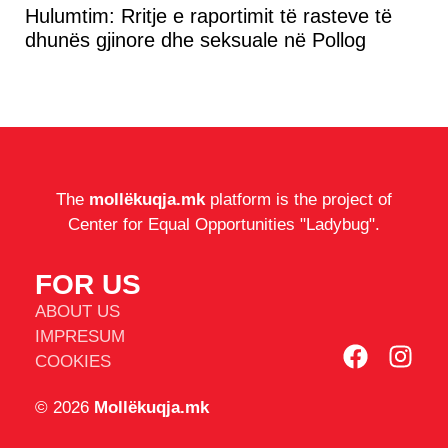
Hulumtim: Rritje e raportimit të rasteve të
dhunës gjinore dhe seksuale në Pollog
The
mollëkuqja.mk
platform is the project of
Center for Equal Opportunities "Ladybug".
FOR US
ABOUT US
IMPRESUM
COOKIES
© 2026
Mollëkuqja.mk