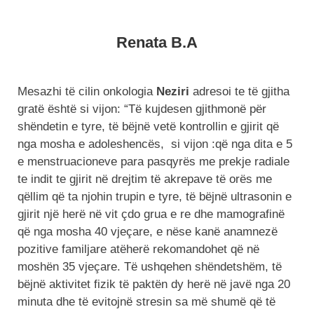
Renata B.A
Mesazhi të cilin onkologia
Neziri
adresoi te të gjitha
gratë është si vijon: “Të kujdesen gjithmonë për
shëndetin e tyre, të bëjnë vetë kontrollin e gjirit që
nga mosha e adoleshencës, si vijon :që nga dita e 5
e menstruacioneve para pasqyrës me prekje radiale
te indit te gjirit në drejtim të akrepave të orës me
qëllim që ta njohin trupin e tyre, të bëjnë ultrasonin e
gjirit një herë në vit çdo grua e re dhe mamografinë
që nga mosha 40 vjeçare, e nëse kanë anamnezë
pozitive familjare atëherë rekomandohet që në
moshën 35 vjeçare. Të ushqehen shëndetshëm, të
bëjnë aktivitet fizik të paktën dy herë në javë nga 20
minuta dhe të evitojnë stresin sa më shumë që të