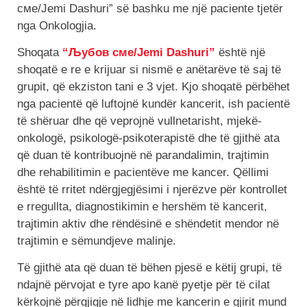
сме/Jemi Dashuri” së bashku me një paciente tjetër
nga Onkologjia.
Shoqata
“Љубов сме/Jemi Dashuri”
është një
shoqatë e re e krijuar si nismë e anëtarëve të saj të
grupit, që ekziston tani e 3 vjet. Kjo shoqatë përbëhet
nga pacientë që luftojnë kundër kancerit, ish pacientë
të shëruar dhe që veprojnë vullnetarisht, mjekë-
onkologë, psikologë-psikoterapistë dhe të gjithë ata
që duan të kontribuojnë në parandalimin, trajtimin
dhe rehabilitimin e pacientëve me kancer. Qëllimi
është të rritet ndërgjegjësimi i njerëzve për kontrollet
e rregullta, diagnostikimin e hershëm të kancerit,
trajtimin aktiv dhe rëndësinë e shëndetit mendor në
trajtimin e sëmundjeve malinje.
Të gjithë ata që duan të bëhen pjesë e këtij grupi, të
ndajnë përvojat e tyre apo kanë pyetje për të cilat
kërkojnë përgjigje në lidhje me kancerin e gjirit mund