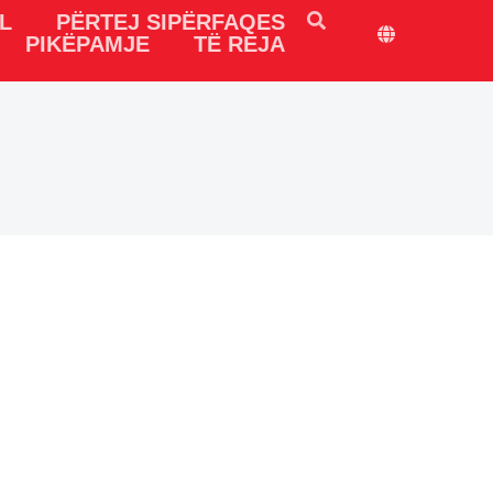
L
PËRTEJ SIPËRFAQES
PIKËPAMJE
TË REJA