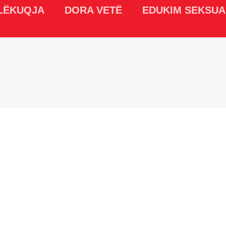
LËKUQJA
DORA VETË
EDUKIM SEKSUA