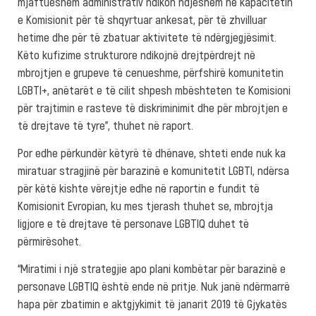
mjaftueshëm administrativ ndikon ndjeshëm në kapacitetin
e Komisionit për të shqyrtuar ankesat, për të zhvilluar
hetime dhe për të zbatuar aktivitete të ndërgjegjësimit.
Këto kufizime strukturore ndikojnë drejtpërdrejt në
mbrojtjen e grupeve të cenueshme, përfshirë komunitetin
LGBTI+, anëtarët e të cilit shpesh mbështeten te Komisioni
për trajtimin e rasteve të diskriminimit dhe për mbrojtjen e
të drejtave të tyre”, thuhet në raport.
Por edhe përkundër këtyrë të dhënave, shteti ende nuk ka
miratuar stragjinë për barazinë e komunitetit LGBTI, ndërsa
për këtë kishte vërejtje edhe në raportin e fundit të
Komisionit Evropian, ku mes tjerash thuhet se, mbrojtja
ligjore e të drejtave të personave LGBTIQ duhet të
përmirësohet.
“Miratimi i një strategjie apo plani kombëtar për barazinë e
personave LGBTIQ është ende në pritje. Nuk janë ndërmarrë
hapa për zbatimin e aktgjykimit të janarit 2019 të Gjykatës