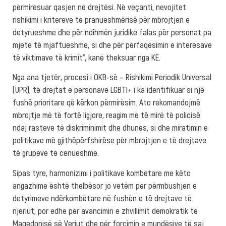
përmirësuar qasjen në drejtësi. Në veçanti, nevojitet
rishikimi i kritereve të pranueshmërisë për mbrojtjen e
detyrueshme dhe për ndihmën juridike falas për personat pa
mjete të mjaftueshme, si dhe për përfaqësimin e interesave
të viktimave të krimit”, kanë theksuar nga KE.
Nga ana tjetër, procesi i OKB-së – Rishikimi Periodik Universal
(UPR), të drejtat e personave LGBTI+ i ka identifikuar si një
fushë prioritare që kërkon përmirësim. Ato rekomandojmë
mbrojtje më të fortë ligjore, reagim më të mirë të policisë
ndaj rasteve të diskriminimit dhe dhunës, si dhe miratimin e
politikave më gjithëpërfshirëse për mbrojtjen e të drejtave
të grupeve të cenueshme.
Sipas tyre, harmonizimi i politikave kombëtare me këto
angazhime është thelbësor jo vetëm për përmbushjen e
detyrimeve ndërkombëtare në fushën e të drejtave të
njeriut, por edhe për avancimin e zhvillimit demokratik të
Maqedonisë së Veriut dhe për forcimin e mundësive të saj