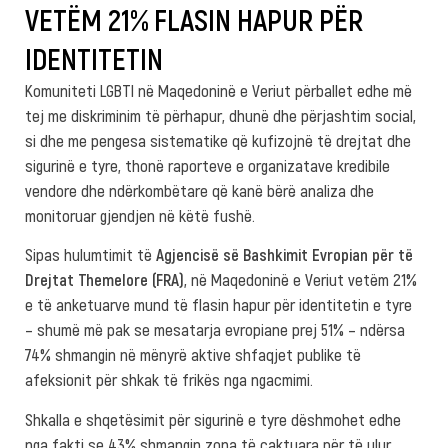
VETËM 21% FLASIN HAPUR PËR
IDENTITETIN
Komuniteti LGBTI në Maqedoninë e Veriut përballet edhe më
tej me diskriminim të përhapur, dhunë dhe përjashtim social,
si dhe me pengesa sistematike që kufizojnë të drejtat dhe
sigurinë e tyre, thonë raporteve e organizatave kredibile
vendore dhe ndërkombëtare që kanë bërë analiza dhe
monitoruar gjendjen në këtë fushë.
Sipas hulumtimit të
Agjencisë së Bashkimit Evropian për të
Drejtat Themelore (FRA)
, në Maqedoninë e Veriut vetëm 21%
e të anketuarve mund të flasin hapur për identitetin e tyre
– shumë më pak se mesatarja evropiane prej 51% – ndërsa
74% shmangin në mënyrë aktive shfaqjet publike të
afeksionit për shkak të frikës nga ngacmimi.
Shkalla e shqetësimit për sigurinë e tyre dëshmohet edhe
nga fakti se 43% shmangin zona të caktuara për të ulur