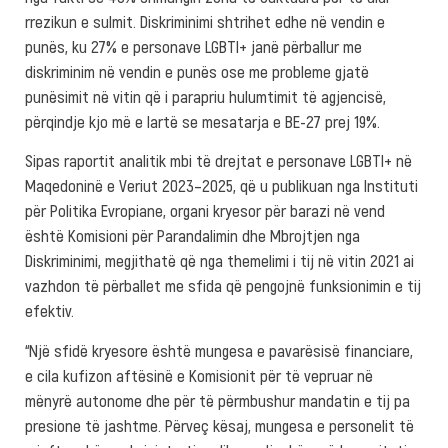
rrezikun e sulmit. Diskriminimi shtrihet edhe në vendin e
punës, ku 27% e personave LGBTI+ janë përballur me
diskriminim në vendin e punës ose me probleme gjatë
punësimit në vitin që i parapriu hulumtimit të agjencisë,
përqindje kjo më e lartë se mesatarja e BE-27 prej 19%.
Sipas raportit analitik mbi të drejtat e personave LGBTI+ në
Maqedoninë e Veriut 2023–2025, që u publikuan nga Instituti
për Politika Evropiane, organi kryesor për barazi në vend
është Komisioni për Parandalimin dhe Mbrojtjen nga
Diskriminimi, megjithatë që nga themelimi i tij në vitin 2021 ai
vazhdon të përballet me sfida që pengojnë funksionimin e tij
efektiv.
“Një sfidë kryesore është mungesa e pavarësisë financiare,
e cila kufizon aftësinë e Komisionit për të vepruar në
mënyrë autonome dhe për të përmbushur mandatin e tij pa
presione të jashtme. Përveç kësaj, mungesa e personelit të