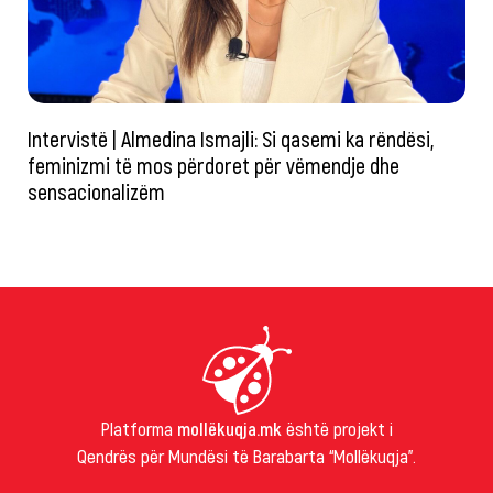
Intervistë | Almedina Ismajli: Si qasemi ka rëndësi,
feminizmi të mos përdoret për vëmendje dhe
sensacionalizëm
Platforma
mollëkuqja.mk
është projekt i
Qendrës për Mundësi të Barabarta “Mollëkuqja”.