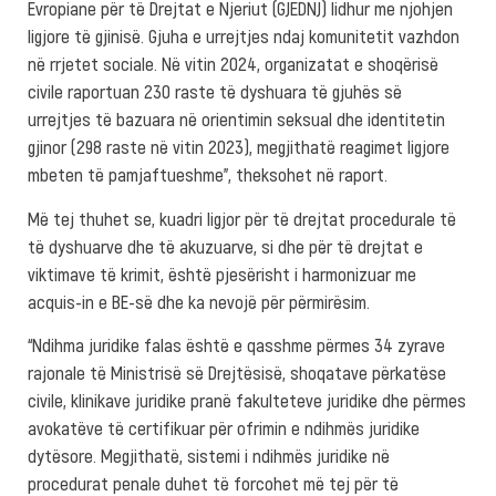
Evropiane për të Drejtat e Njeriut (GJEDNJ) lidhur me njohjen
ligjore të gjinisë. Gjuha e urrejtjes ndaj komunitetit vazhdon
në rrjetet sociale. Në vitin 2024, organizatat e shoqërisë
civile raportuan 230 raste të dyshuara të gjuhës së
urrejtjes të bazuara në orientimin seksual dhe identitetin
gjinor (298 raste në vitin 2023), megjithatë reagimet ligjore
mbeten të pamjaftueshme”, theksohet në raport.
Më tej thuhet se, kuadri ligjor për të drejtat procedurale të
të dyshuarve dhe të akuzuarve, si dhe për të drejtat e
viktimave të krimit, është pjesërisht i harmonizuar me
acquis-in e BE-së dhe ka nevojë për përmirësim.
“Ndihma juridike falas është e qasshme përmes 34 zyrave
rajonale të Ministrisë së Drejtësisë, shoqatave përkatëse
civile, klinikave juridike pranë fakulteteve juridike dhe përmes
avokatëve të certifikuar për ofrimin e ndihmës juridike
dytësore. Megjithatë, sistemi i ndihmës juridike në
procedurat penale duhet të forcohet më tej për të