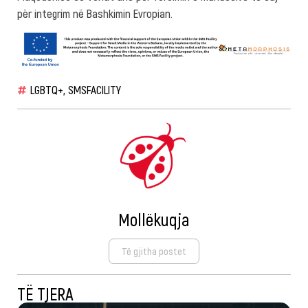
për integrim në Bashkimin Evropian.
LGBTQ+
,
SMSFACILITY
Mollëkuqja
Të gjitha postet
TË TJERA