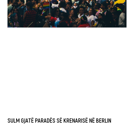
SULM GJATË PARADËS SË KRENARISË NË BERLIN