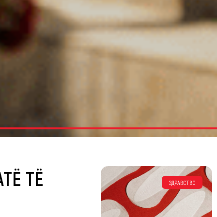
ATË TË
ЗДРАВСТВО