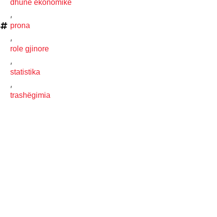
dhunë ekonomike
,
prona
,
role gjinore
,
statistika
,
trashëgimia