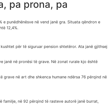
a, pa prona, pa
 e punëdhënësve në vend janë gra. Situata qëndron e
shtë 12,4%.
kushtet për të siguruar pension shtetëror. Ata janë gjithsej
 janë në pronësi të grave. Në zonat rurale kjo është
 të grave në art dhe shkenca humane ndërsa 76 përqind në
 familje, në 92 përqind të rasteve autorë janë burrat,