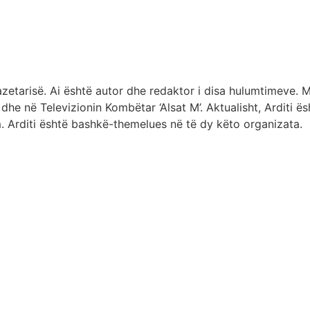
etarisë. Ai është autor dhe redaktor i disa hulumtimeve. Më
dhe në Televizionin Kombëtar ‘Alsat M’. Aktualisht, Arditi ë
 Arditi është bashkë-themelues në të dy këto organizata.