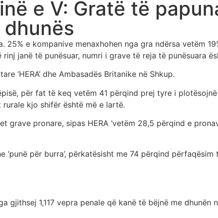
inë e V: Gratë të papun
ë dhunës
ra. 25% e kompanive menaxhohen nga gra ndërsa vetëm 19%
 rinj janë të punësuar, numri i grave të reja të punësuara ë
ritare ‘HERA’ dhe Ambasadës Britanike në Shkup.
isë, për fat të keq vetëm 41 përqind prej tyre i plotësojnë 
rurale kjo shifër është më e lartë.
et grave pronare, sipas HERA ‘vetëm 28,5 përqind e pronave
e ‘punë për burra’, përkatësisht me 74 përqind përfaqësim
ga gjithsej 1,117 vepra penale që kanë të bëjnë me dhunën në