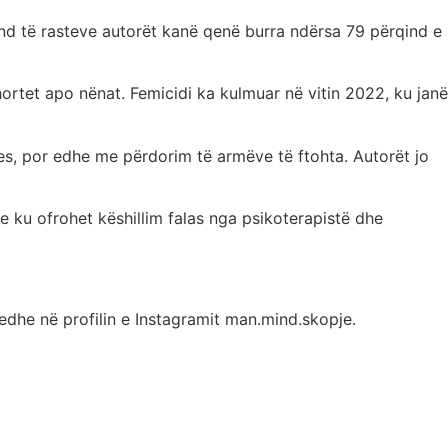
qind të rasteve autorët kanë qenë burra ndërsa 79 përqind e
ortet apo nënat. Femicidi ka kulmuar në vitin 2022, ku janë
es, por edhe me përdorim të armëve të ftohta. Autorët jo
 ku ofrohet këshillim falas nga psikoterapistë dhe
edhe në profilin e Instagramit man.mind.skopje.