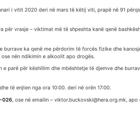
ari i vitit 2020 deri në mars të këtij viti, prapë në 91 për
iva për vrasje – viktimat më të shpeshta kanë qenë bashkësh
 e burrave ka qenë me përdorim të forcës fizike dhe kanosj
e ose nën ndikimin e alkoolit apo drogës.
e parë për këshillim dhe mbështetje të djemve dhe burrave
he të enjten nga ora 10:00. deri në orën 17:00.
-026
, ose në emailin – viktor.buckovski@hera.org.mk, apo 