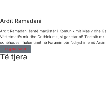
Ardit Ramadani
Ardit Ramadani është magjistër i Komunikimit Masiv dhe Gaz
Vërtetmatës.mk dhe Crithink.mk, si gazetar në ‘Portalb.mk’ 
udhëheqës i hulumtimit në Forumin për Ndryshime në Arsim.
Të gjitha postet
Të tjera