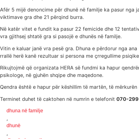
Afër 5 mijë denoncime për dhunë në familje ka pasur nga jan
viktimave gra dhe 21 përqind burra.
Në katër vitet e fundit ka pasur 22 femicide dhe 12 tentat
vra gjithsej shtatë gra si pasojë e dhunës në familje.
Vitin e kaluar janë vra pesë gra. Dhuna e përdorur nga ana
rrallë herë kanë rezultuar si persona me çrregullime psiqik
Rikujtojmë që organizata HERA së fundmi ka hapur qendrën 
psikologe, në gjuhën shqipe dhe maqedone.
Qendra është e hapur për këshillim të martën, të mërkurën d
Terminet duhet të caktohen në numrin e telefonit
070-299
dhuna në familje
,
dhunë
,