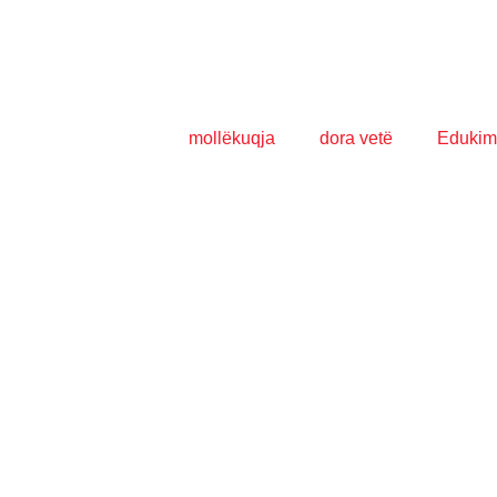
mollëkuqja
dora vetë
Edukim