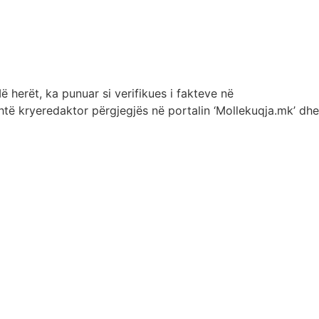
 herët, ka punuar si verifikues i fakteve në
shtë kryeredaktor përgjegjës në portalin ‘Mollekuqja.mk’ dhe