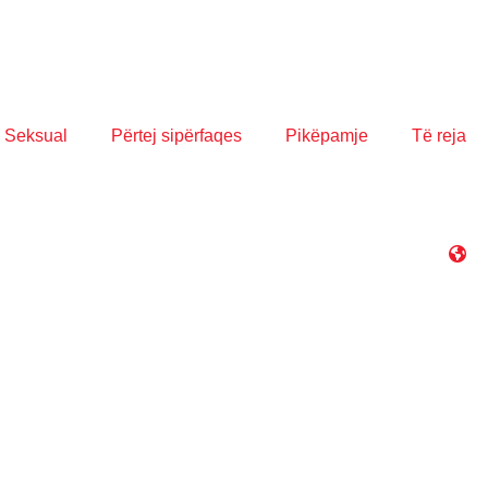
 Seksual
Përtej sipërfaqes
Pikëpamje
Të reja