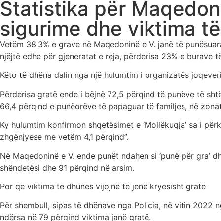
Statistika për Maqedon
sigurime dhe viktima t
Vetëm 38,3% e grave në Maqedoninë e V. janë të punësua
njëjtë edhe për gjeneratat e reja, përderisa 23% e burave të
Këto të dhëna dalin nga një hulumtim i organizatës joqeve
Përderisa gratë ende i bëjnë 72,5 përqind të punëve të shtëp
66,4 përqind e punëorëve të papaguar të familjes, në zonat 
Ky hulumtim konfirmon shqetësimet e ‘Mollëkuqja’ sa i përk
zhgënjyese me vetëm 4,1 përqind”.
Në Maqedoninë e V. ende punët ndahen si ‘punë për gra’ dh
shëndetësi dhe 91 përqind në arsim.
Por që viktima të dhunës vijojnë të jenë kryesisht gratë
Për shembull, sipas të dhënave nga Policia, në vitin 2022 n
ndërsa në 79 përqind viktima janë gratë.