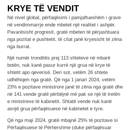
KRYE TË VENDIT
Në nivel global, përfaqësimi i pamjaftueshëm i grave
në vendimmarrje ende mbetet një realitet i ashpër.
Pavarësisht progresit, gratë mbeten të përjashtuara
nga pozitat e pushtetit, të cilat janë kryesisht të zëna
nga burrat.
Një numër tronditës prej 113 shteteve në mbarë
botën, nuk kanë pasur kurrë një grua në krye të
shtetit apo qeverisë. Deri sot, vetëm 26 shtete
udhëhiqen nga gratë. Që nga 1 janari 2024, vetëm
23% e pozitave ministrore janë të zëna nga gratë dhe
në 141 vende gratë përbëjnë më pak se një të tretën
e ministreve të kabinetit. Shtatë vende nuk kanë
asnjë grua përfaqësuese në kabinetet e tyre.
Që nga maji 2024, gratë mbajnë 25% të pozitave si
Përfaqësuese të Përhershme (duke përfaqësuar