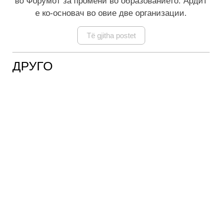
во Форумот за промени во образованието. Ардит
е ко-основач во овие две организации.
Të gjitha postet
ДРУГО