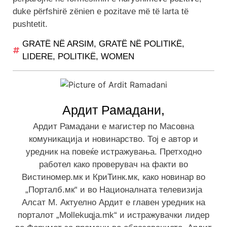
duke përfshirë zënien e pozitave më të larta të
pushtetit.
GRATË NË ARSIM
,
GRATË NË POLITIKË
,
LIDERE
,
POLITIKË
,
WOMEN
Ардит Рамадани,
Ардит Рамадани е магистер по Масовна
комуникација и новинарство. Тој е автор и
уредник на повеќе истражувања. Претходно
работел како проверувач на факти во
Вистиномер.мк и КриТинк.мк, како новинар во
„Порталб.мк“ и во Националната телевизија
Алсат М. Актуелно Ардит е главен уредник на
порталот „Mollekuqja.mk“ и истражувачки лидер