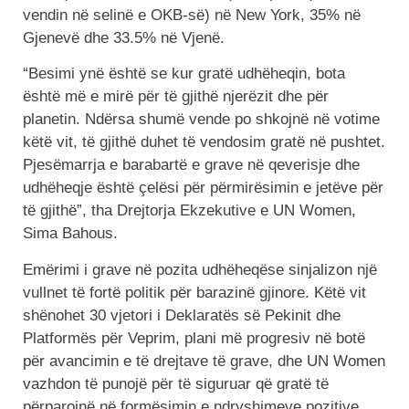
vendin në selinë e OKB-së) në New York, 35% në
Gjenevë dhe 33.5% në Vjenë.
“Besimi ynë është se kur gratë udhëheqin, bota
është më e mirë për të gjithë njerëzit dhe për
planetin. Ndërsa shumë vende po shkojnë në votime
këtë vit, të gjithë duhet të vendosim gratë në pushtet.
Pjesëmarrja e barabartë e grave në qeverisje dhe
udhëheqje është çelësi për përmirësimin e jetëve për
të gjithë”, tha Drejtorja Ekzekutive e UN Women,
Sima Bahous.
Emërimi i grave në pozita udhëheqëse sinjalizon një
vullnet të fortë politik për barazinë gjinore. Këtë vit
shënohet 30 vjetori i Deklaratës së Pekinit dhe
Platformës për Veprim, plani më progresiv në botë
për avancimin e të drejtave të grave, dhe UN Women
vazhdon të punojë për të siguruar që gratë të
përparojnë në formësimin e ndryshimeve pozitive,