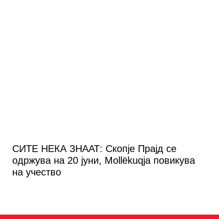
СИТЕ НЕКА ЗНААТ: Скопје Прајд се
одржува на 20 јуни, Mollëkuqja повикува
на учество