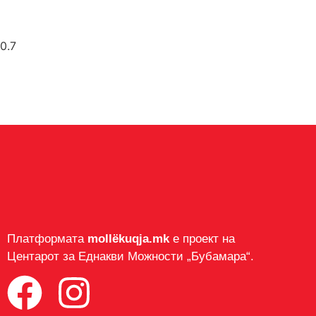
Платформата
mollëkuqja.mk
е проект на
Центарот за Еднакви Можности „Бубамара“.