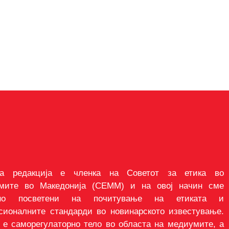
а редакција е членка на Советот за етика во
мите во Македонија (СЕММ) и на овој начин сме
сно посветени на почитување на етиката и
сионалните стандарди во новинарското известување.
е саморегулаторно тело во областа на медиумите, а