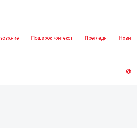
азование
Поширок контекст
Прегледи
Нови