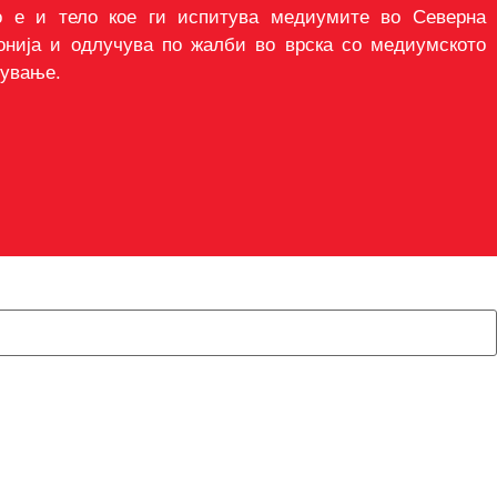
о е и тело кое ги испитува медиумите во Северна
онија и одлучува по жалби во врска со медиумското
тување.