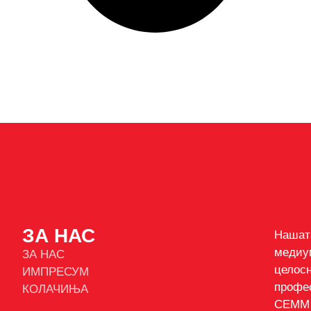
ЗА НАС
Нашат
медиу
ЗА НАС
цело
ИМПРЕСУМ
профе
КОЛАЧИЊА
СЕММ 