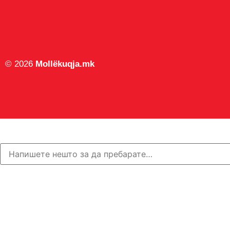
© 2026
Mollëkuqja.mk