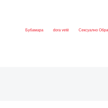
Бубамара
dora vetë
Сексуално Обр