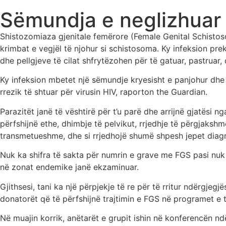
Sëmundja e neglizhuar q
Shistozomiaza gjenitale femërore (Female Genital Schistos
krimbat e vegjël të njohur si schistosoma. Ky infeksion pre
dhe pellgjeve të cilat shfrytëzohen për të gatuar, pastruar, 
Ky infeksion mbetet një sëmundje kryesisht e panjohur dhe 
rrezik të shtuar për virusin HIV, raporton the Guardian.
Parazitët janë të vështirë për t’u parë dhe arrijnë gjatësi
përfshijnë ethe, dhimbje të pelvikut, rrjedhje të përgjaksh
transmetueshme, dhe si rrjedhojë shumë shpesh jepet diag
Nuk ka shifra të sakta për numrin e grave me FGS pasi nuk k
në zonat endemike janë ekzaminuar.
Gjithsesi, tani ka një përpjekje të re për të rritur ndërgjeg
donatorët që të përfshijnë trajtimin e FGS në programet e 
Në muajin korrik, anëtarët e grupit ishin në konferencën n