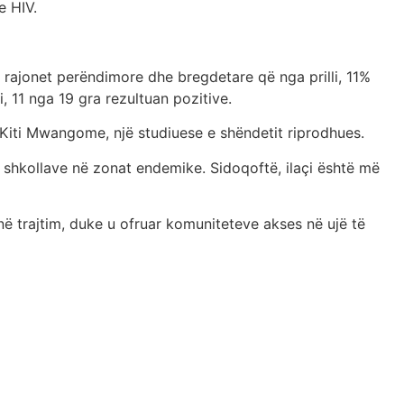
e HIV.
 rajonet perëndimore dhe bregdetare që nga prilli, 11%
, 11 nga 19 gra rezultuan pozitive.
 Kiti Mwangome, një studiuese e shëndetit riprodhues.
 shkollave në zonat endemike. Sidoqoftë, ilaçi është më
në trajtim, duke u ofruar komuniteteve akses në ujë të