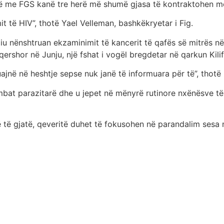
të me FGS kanë tre herë më shumë gjasa të kontraktohen m
t të HIV”, thotë Yael Velleman, bashkëkryetar i Fig.
u nënshtruan ekzaminimit të kancerit të qafës së mitrës në
ershor në Junju, një fshat i vogël bregdetar në qarkun Kilifi
jnë në heshtje sepse nuk janë të informuara për të”, thotë
imbat parazitarë dhe u jepet në mënyrë rutinore nxënësve të
ë të gjatë, qeveritë duhet të fokusohen në parandalim sesa 