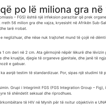
ë po lë miliona gra në 
omiasis – FGS) është një infeksion parazitar që prek organ
k rreth 56 milion gra dhe vajza, kryesisht në Afrikën Sub-Sa
dhe larë rrobat.
e neglizhuar, dhe nëse nuk trajtohet mund të çojë në dëmtim
 nga 1 cm deri në 2 cm. Ata gërmojnë nëpër lëkurë dhe lëvizi
me dhe kruajtje, djegie të organeve gjenitale, dhe janë të n
nozë e gabuar.
a asnjë testim të standardizuar. Por, sipas një studimi të p
jësimin. Grupi i Integrimit FGS (FGS Integration Group – Fig),
tyre të shëndetit seksual dhe riprodhues.
dërkombëtare të HIV në Mynih për të nxitur objektivin e UN