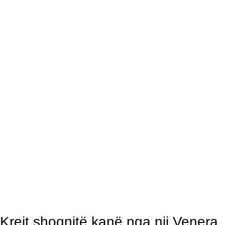
Krejt shoqnitë kanë nga nji Venera