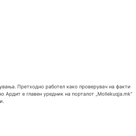
жувања. Претходно работел како проверувач на факти
о Ардит е главен уредник на порталот „Mollekuqja.mk“
и.