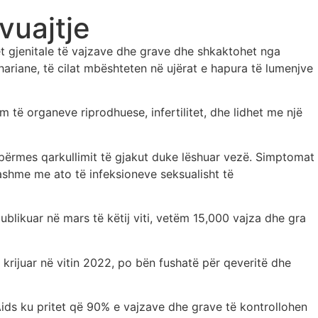
vuajtje
et gjenitale të vajzave dhe grave dhe shkaktohet nga
hariane, të cilat mbështeten në ujërat e hapura të lumenjve
 të organeve riprodhuese, infertilitet, dhe lidhet me një
n përmes qarkullimit të gjakut duke lëshuar vezë. Simptomat
gjashme me ato të infeksioneve seksualisht të
ublikuar në mars të këtij viti, vetëm 15,000 vajza dhe gra
 i krijuar në vitin 2022, po bën fushatë për qeveritë dhe
Aids ku pritet që 90% e vajzave dhe grave të kontrollohen