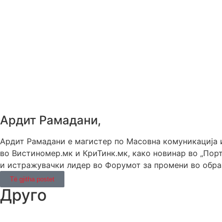
Ардит Рамадани,
Ардит Рамадани е магистер по Масовна комуникација и
во Вистиномер.мк и КриТинк.мк, како новинар во „Порт
и истражувачки лидер во Форумот за промени во образ
Të gjitha postet
Друго