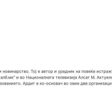
 новинарство. Тој е автор и уредник на повеќе истра
алб.мк“ и во Националната телевизија Алсат М. Актуелн
ованието. Ардит е ко-основач во овие две организаци