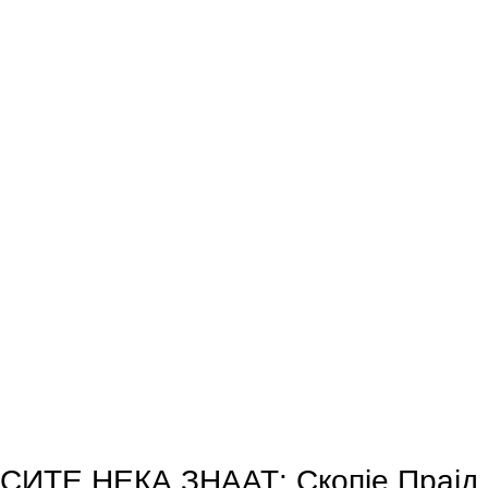
СИТЕ НЕКА ЗНААТ: Скопје Прајд