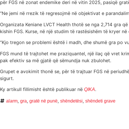
për FGS në zonat endemike deri në vitin 2025, pasiqë gra
“Ne jemi në rrezik të regresojmë në objektivat e parandalimi
Organizata Keniane LVCT Health thotë se nga 2,714 gra që i
kishin FGS. Kurse, në një studim të rastësishëm të kryer në q
“Kjo tregon se problemi është i madh, dhe shumë gra po vua
FGS mund të trajtohet me praziquantel, një ilaç që vret kr
pak efektiv sa më gjatë që sëmundja nuk zbulohet.
Grupet e avokimit thonë se, për të trajtuar FGS në periudh
sigurt.
Ky artikull fillimisht është publikuar në
.
QIKA
,
,
,
,
alarm
gra
gratë në punë
shëndetësi
shëndeti grave