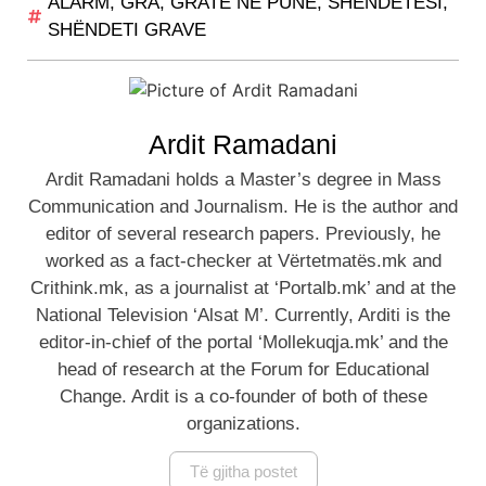
ALARM
,
GRA
,
GRATË NË PUNË
,
SHËNDETËSI
,
SHËNDETI GRAVE
Ardit Ramadani
Ardit Ramadani holds a Master’s degree in Mass
Communication and Journalism. He is the author and
editor of several research papers. Previously, he
worked as a fact-checker at Vërtetmatës.mk and
Crithink.mk, as a journalist at ‘Portalb.mk’ and at the
National Television ‘Alsat M’. Currently, Arditi is the
editor-in-chief of the portal ‘Mollekuqja.mk’ and the
head of research at the Forum for Educational
Change. Ardit is a co-founder of both of these
organizations.
Të gjitha postet