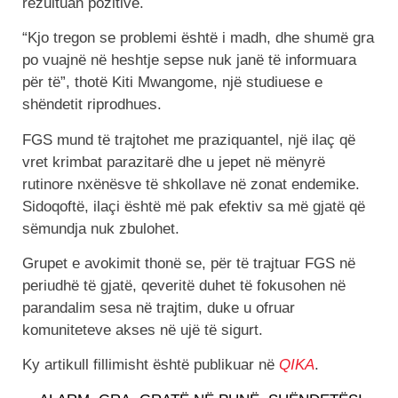
rezultuan pozitive.
“Kjo tregon se problemi është i madh, dhe shumë gra
po vuajnë në heshtje sepse nuk janë të informuara
për të”, thotë Kiti Mwangome, një studiuese e
shëndetit riprodhues.
FGS mund të trajtohet me praziquantel, një ilaç që
vret krimbat parazitarë dhe u jepet në mënyrë
rutinore nxënësve të shkollave në zonat endemike.
Sidoqoftë, ilaçi është më pak efektiv sa më gjatë që
sëmundja nuk zbulohet.
Grupet e avokimit thonë se, për të trajtuar FGS në
periudhë të gjatë, qeveritë duhet të fokusohen në
parandalim sesa në trajtim, duke u ofruar
komuniteteve akses në ujë të sigurt.
Ky artikull fillimisht është publikuar në
QIKA
.