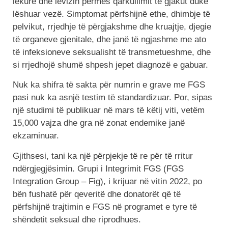
lëkurë dhe lëvizin përmes qarkullimit të gjakut duke
lëshuar vezë. Simptomat përfshijnë ethe, dhimbje të
pelvikut, rrjedhje të përgjakshme dhe kruajtje, djegie
të organeve gjenitale, dhe janë të ngjashme me ato
të infeksioneve seksualisht të transmetueshme, dhe
si rrjedhojë shumë shpesh jepet diagnozë e gabuar.
Nuk ka shifra të sakta për numrin e grave me FGS
pasi nuk ka asnjë testim të standardizuar. Por, sipas
një studimi të publikuar në mars të këtij viti, vetëm
15,000 vajza dhe gra në zonat endemike janë
ekzaminuar.
Gjithsesi, tani ka një përpjekje të re për të rritur
ndërgjegjësimin. Grupi i Integrimit FGS (FGS
Integration Group – Fig), i krijuar në vitin 2022, po
bën fushatë për qeveritë dhe donatorët që të
përfshijnë trajtimin e FGS në programet e tyre të
shëndetit seksual dhe riprodhues.