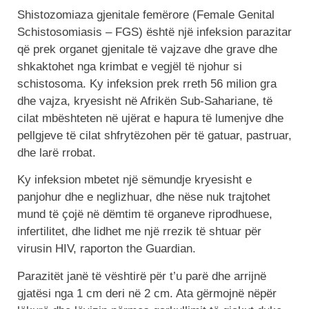
Shistozomiaza gjenitale femërore (Female Genital
Schistosomiasis – FGS) është një infeksion parazitar
që prek organet gjenitale të vajzave dhe grave dhe
shkaktohet nga krimbat e vegjël të njohur si
schistosoma. Ky infeksion prek rreth 56 milion gra
dhe vajza, kryesisht në Afrikën Sub-Sahariane, të
cilat mbështeten në ujërat e hapura të lumenjve dhe
pellgjeve të cilat shfrytëzohen për të gatuar, pastruar,
dhe larë rrobat.
Ky infeksion mbetet një sëmundje kryesisht e
panjohur dhe e neglizhuar, dhe nëse nuk trajtohet
mund të çojë në dëmtim të organeve riprodhuese,
infertilitet, dhe lidhet me një rrezik të shtuar për
virusin HIV, raporton the Guardian.
Parazitët janë të vështirë për t’u parë dhe arrijnë
gjatësi nga 1 cm deri në 2 cm. Ata gërmojnë nëpër