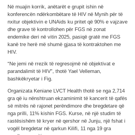
Në muajin korrik, anëtarët e grupit ishin në
konferencën ndërkombëtare të HIV në Mynih për të
nxitur objektivin e UNAids ku pritet që 90% e vajzave
dhe grave të kontrollohen për FGS në zonat
endemike deri në vitin 2025, pasiqë gratë me FGS
kanë tre herë më shumë gjasa të kontraktohen me
HIV.
“Ne jemi në rrezik të regresojmë në objektivat e
parandalimit të HIV”, thotë Yael Velleman,
bashkëkryetar i Fig.
Organizata Keniane LVCT Health thotë se nga 2,714
gra që iu nënshtruan ekzaminimit të kancerit të qafës
së mitrës në rajonet perëndimore dhe bregdetare që
nga prilli, 11% kishin FGS. Kurse, në një studim të
rastësishëm të kryer në qershor në Junju, një fshat i
vogël bregdetar në qarkun Kilifi, 11 nga 19 gra