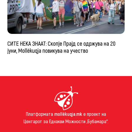
СИТЕ НЕКА ЗНААТ: Скопје Прајд се одржува на 20
јуни, Mollëkuqja повикува на учество
Платформата
mollëkuqja.mk
е проект на
Центарот за Еднакви Можности „Бубамара“.