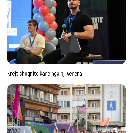
Krejt shoqnitë kanë nga nji Venera