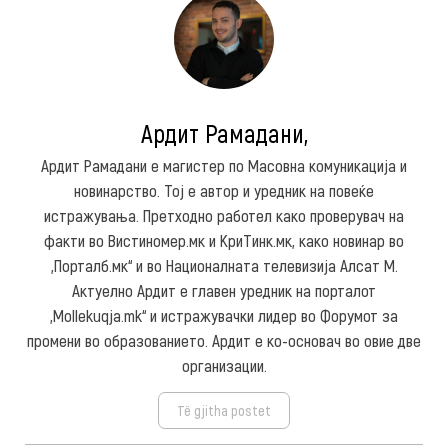
Ардит Рамадани,
Ардит Рамадани е магистер по Масовна комуникација и
новинарство. Тој е автор и уредник на повеќе
истражувања. Претходно работел како проверувач на
факти во Вистиномер.мк и КриТинк.мк, како новинар во
„Порталб.мк“ и во Националната телевизија Алсат М.
Актуелно Ардит е главен уредник на порталот
„Mollekuqja.mk“ и истражувачки лидер во Форумот за
промени во образованието. Ардит е ко-основач во овие две
организации.
Të gjitha postet