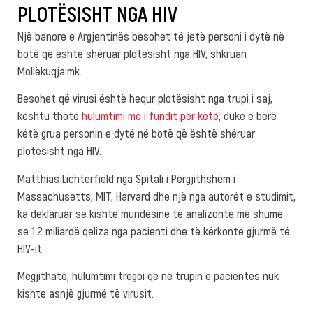
PLOTËSISHT NGA HIV
Një banore e Argjentinës besohet të jetë personi i dytë në
botë që është shëruar plotësisht nga HIV, shkruan
Mollëkuqja.mk.
Besohet që virusi është hequr plotësisht nga trupi i saj,
kështu thotë
hulumtimi më i fundit për këtë
, duke e bërë
këtë grua personin e dytë në botë që është shëruar
plotësisht nga HIV.
Matthias Lichterfield nga Spitali i Përgjithshëm i
Massachusetts, MIT, Harvard dhe një nga autorët e studimit,
ka deklaruar se kishte mundësinë të analizonte më shumë
se 1.2 miliardë qeliza nga pacienti dhe të kërkonte gjurmë të
HIV-it.
Megjithatë, hulumtimi tregoi që në trupin e pacientes nuk
kishte asnjë gjurmë të virusit.