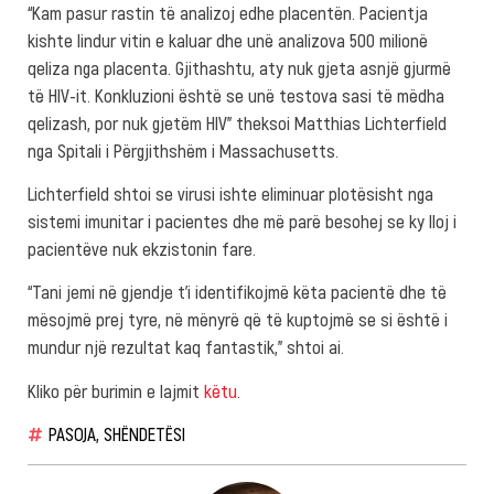
“Kam pasur rastin të analizoj edhe placentën. Pacientja
kishte lindur vitin e kaluar dhe unë analizova 500 milionë
qeliza nga placenta. Gjithashtu, aty nuk gjeta asnjë gjurmë
të HIV-it. Konkluzioni është se unë testova sasi të mëdha
qelizash, por nuk gjetëm HIV” theksoi Matthias Lichterfield
nga Spitali i Përgjithshëm i Massachusetts.
Lichterfield shtoi se virusi ishte eliminuar plotësisht nga
sistemi imunitar i pacientes dhe më parë besohej se ky lloj i
pacientëve nuk ekzistonin fare.
“Tani jemi në gjendje t’i identifikojmë këta pacientë dhe të
mësojmë prej tyre, në mënyrë që të kuptojmë se si është i
mundur një rezultat kaq fantastik,” shtoi ai.
Kliko për burimin e lajmit
këtu
.
PASOJA
,
SHËNDETËSI