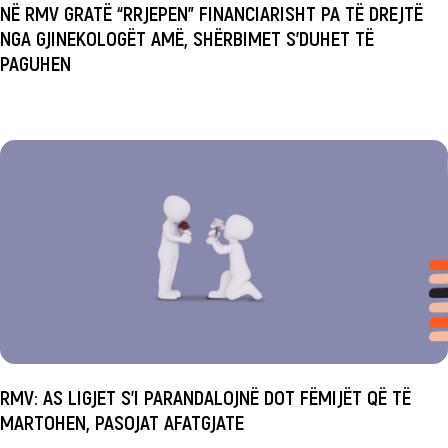
NË RMV GRATË “RRJEPEN” FINANCIARISHT PA TË DREJTË
NGA GJINEKOLOGËT AMË, SHËRBIMET S’DUHET TË
PAGUHEN
RMV: AS LIGJET S’I PARANDALOJNË DOT FËMIJËT QË TË
MARTOHEN, PASOJAT AFATGJATE