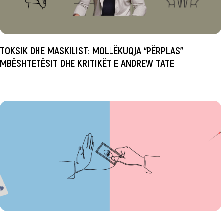
TOKSIK DHE MASKILIST: MOLLËKUQJA “PËRPLAS”
MBËSHTETËSIT DHE KRITIKËT E ANDREW TATE