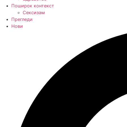
Поширок контекст
Сексизам
Прегледи
Нови