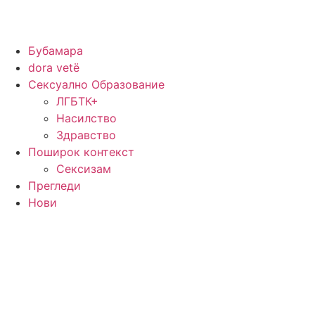
Skip
to
content
Бубамара
dora vetë
Сексуално Образование
ЛГБТК+
Насилство
Здравство
Поширок контекст
Сексизам
Прегледи
Нови