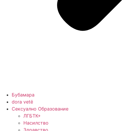
Бубамара
dora vetë
Сексуално Образование
ЛГБТК+
Насилство
Здравство