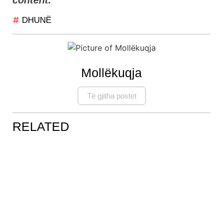
DHUNË
Mollëkuqja
Të gjitha postet
RELATED