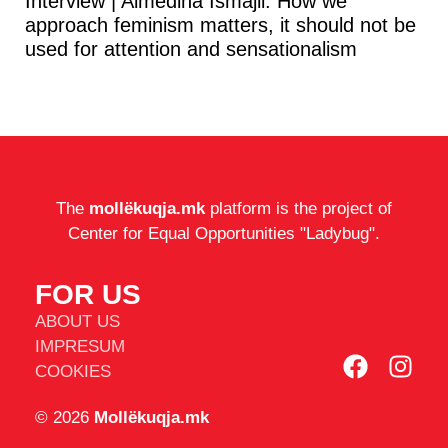
Interview | Almedina Ismajli: How we
approach feminism matters, it should not be
used for attention and sensationalism
The
mollëkuqja.mk
platform is the project of
Center for Equal Opportunities "Ladybug".
FOR US
ABOUT US
IMPRESUM
COOKIES
© 2026
Mollëkuqja.mk