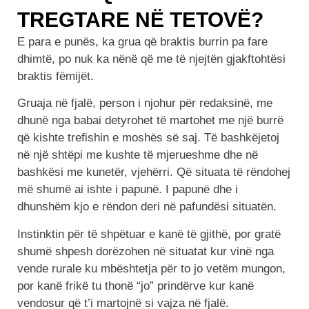
TREGTARE NË TETOVË?
E para e punës, ka grua që braktis burrin pa fare
dhimtë, po nuk ka nënë që me të njejtën gjakftohtësi
braktis fëmijët.
Gruaja në fjalë, person i njohur për redaksinë, me
dhunë nga babai detyrohet të martohet me një burrë
që kishte trefishin e moshës së saj. Të bashkëjetoj
në një shtëpi me kushte të mjerueshme dhe në
bashkësi me kunetër, vjehërri. Që situata të rëndohej
më shumë ai ishte i papunë. I papunë dhe i
dhunshëm kjo e rëndon deri në pafundësi situatën.
Instinktin për të shpëtuar e kanë të gjithë, por gratë
shumë shpesh dorëzohen në situatat kur vinë nga
vende rurale ku mbështetja për to jo vetëm mungon,
por kanë frikë tu thonë “jo” prindërve kur kanë
vendosur që t’i martojnë si vajza në fjalë.