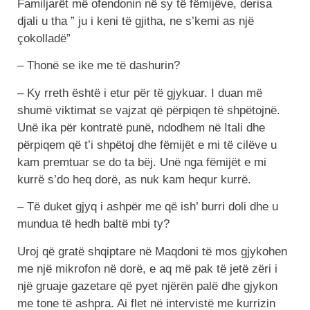
Familjarët më ofendonin në sy të fëmijëve, derisa
djali u tha ” ju i keni të gjitha, ne s’kemi as një
çokolladë”
– Thonë se ike me të dashurin?
– Ky rreth është i etur për të gjykuar. I duan më
shumë viktimat se vajzat që përpiqen të shpëtojnë.
Unë ika për kontratë punë, ndodhem në Itali dhe
përpiqem që t’i shpëtoj dhe fëmijët e mi të cilëve u
kam premtuar se do ta bëj. Unë nga fëmijët e mi
kurrë s’do heq dorë, as nuk kam hequr kurrë.
– Të duket gjyq i ashpër me që ish’ burri doli dhe u
mundua të hedh baltë mbi ty?
Uroj që gratë shqiptare në Maqdoni të mos gjykohen
me një mikrofon në dorë, e aq më pak të jetë zëri i
një gruaje gazetare që pyet njërën palë dhe gjykon
me tone të ashpra. Ai flet në intervistë me kurrizin