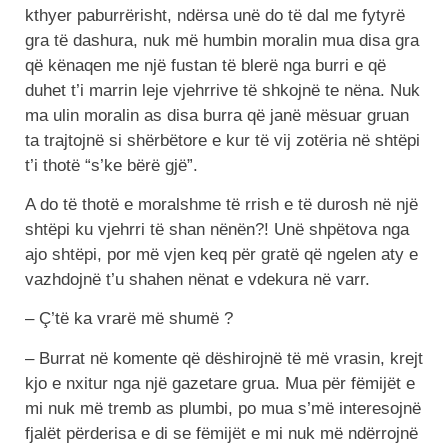
kthyer paburrërisht, ndërsa unë do të dal me fytyrë
gra të dashura, nuk më humbin moralin mua disa gra
që kënaqen me një fustan të blerë nga burri e që
duhet t’i marrin leje vjehrrive të shkojnë te nëna. Nuk
ma ulin moralin as disa burra që janë mësuar gruan
ta trajtojnë si shërbëtore e kur të vij zotëria në shtëpi
t’i thotë “s’ke bërë gjë”.
A do të thotë e moralshme të rrish e të durosh në një
shtëpi ku vjehrri të shan nënën?! Unë shpëtova nga
ajo shtëpi, por më vjen keq për gratë që ngelen aty e
vazhdojnë t’u shahen nënat e vdekura në varr.
– Ç’të ka vrarë më shumë ?
– Burrat në komente që dëshirojnë të më vrasin, krejt
kjo e nxitur nga një gazetare grua. Mua për fëmijët e
mi nuk më tremb as plumbi, po mua s’më interesojnë
fjalët përderisa e di se fëmijët e mi nuk më ndërrojnë