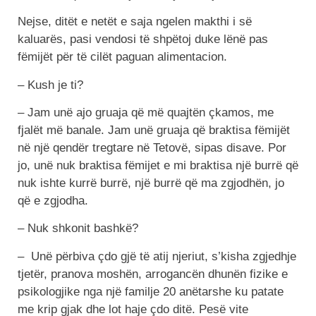
Nejse, ditët e netët e saja ngelen makthi i së
kaluarës, pasi vendosi të shpëtoj duke lënë pas
fëmijët për të cilët paguan alimentacion.
– Kush je ti?
– Jam unë ajo gruaja që më quajtën çkamos, me
fjalët më banale. Jam unë gruaja që braktisa fëmijët
në një qendër tregtare në Tetovë, sipas disave. Por
jo, unë nuk braktisa fëmijet e mi braktisa një burrë që
nuk ishte kurrë burrë, një burrë që ma zgjodhën, jo
që e zgjodha.
– Nuk shkonit bashkë?
– Unë përbiva çdo gjë të atij njeriut, s’kisha zgjedhje
tjetër, pranova moshën, arrogancën dhunën fizike e
psikologjike nga një familje 20 anëtarshe ku patate
me krip gjak dhe lot haje çdo ditë. Pesë vite