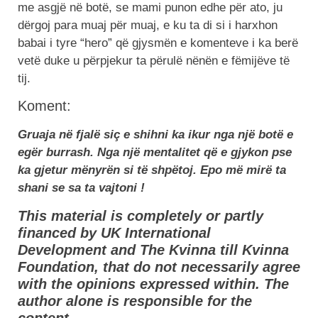
me asgjë në botë, se mami punon edhe për ato, ju
dërgoj para muaj për muaj, e ku ta di si i harxhon
babai i tyre “hero” që gjysmën e komenteve i ka berë
vetë duke u përpjekur ta përulë nënën e fëmijëve të
tij.
Koment:
Gruaja në fjalë siç e shihni ka ikur nga një botë e
egër burrash. Nga një mentalitet që e gjykon pse
ka gjetur mënyrën si të shpëtoj. Epo më mirë ta
shani se sa ta vajtoni !
This material is completely or partly
financed by UK International
Development and The Kvinna till Kvinna
Foundation, that do not necessarily agree
with the opinions expressed within. The
author alone is responsible for the
content.