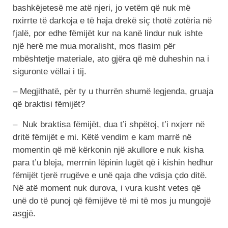
bashkëjetesë me atë njeri, jo vetëm që nuk më
nxirrte të darkoja e të haja drekë siç thotë zotëria në
fjalë, por edhe fëmijët kur na kanë lindur nuk ishte
një herë me mua moralisht, mos flasim për
mbështetje materiale, ato gjëra që më duheshin na i
siguronte vëllai i tij.
– Megjithatë, për ty u thurrën shumë legjenda, gruaja
që braktisi fëmijët?
– Nuk braktisa fëmijët, dua t’i shpëtoj, t’i nxjerr në
dritë fëmijët e mi. Këtë vendim e kam marrë në
momentin që më kërkonin një akullore e nuk kisha
para t’u bleja, merrnin lëpinin lugët që i kishin hedhur
fëmijët tjerë rrugëve e unë qaja dhe vdisja çdo ditë.
Në atë moment nuk durova, i vura kusht vetes që
unë do të punoj që fëmijëve të mi të mos ju mungojë
asgjë.