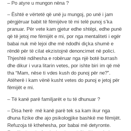
– Po atyre u mungon nëna ?
– Është e vërtetë që unë ju mungoj, po unë i jam
përgjëruar babit të fëmijëve të mi telë punoj s’ka
pranuar. Për vete kam gjetur edhe shtëpi, edhe punë
që të jetoj me fëmijët e mi, por nga mentaliteti i egër
babai nuk më lejoi dhe më ndodhi diçka shumë e
rëndë për të cilat ekzistojnë denoncimet në polici.
Thjeshtë ndihesha e robëruar nga një botë burrash
dhe dikur i vura litarin vetes, por ishte biri im që më
tha “Mam, nëse ti vdes kush do punoj për ne?”.
Atëherë i kam vënë kusht vetes do punoj e jetoj për
fëmijët e mi.
– Të kanë parë familjarët e tu të dhunuar ?
– Disa herë më kanë parë tek sa kam ikur nga
dhuna fizike dhe ajo psikologjike bashkë me fëmijët.
Refuzoja të kthehesha, por babai më detyronte.