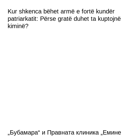
Kur shkenca bëhet armë e fortë kundër
patriarkatit: Përse gratë duhet ta kuptojnë
kiminë?
„Бубамара“ и Правната клиника „Емине