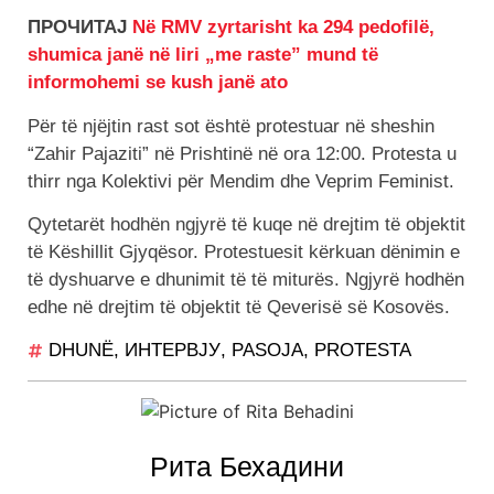
ПРОЧИТАЈ
Në RMV zyrtarisht ka 294 pedofilë,
shumica janë në liri „me raste” mund të
informohemi se kush janë ato
Për të njëjtin rast sot është protestuar në sheshin
“Zahir Pajaziti” në Prishtinë në ora 12:00. Protesta u
thirr nga Kolektivi për Mendim dhe Veprim Feminist.
Qytetarët hodhën ngjyrë të kuqe në drejtim të objektit
të Këshillit Gjyqësor. Protestuesit kërkuan dënimin e
të dyshuarve e dhunimit të të miturës. Ngjyrë hodhën
edhe në drejtim të objektit të Qeverisë së Kosovës.
DHUNË
,
ИНТЕРВЈУ
,
PASOJA
,
PROTESTA
Рита Бехадини