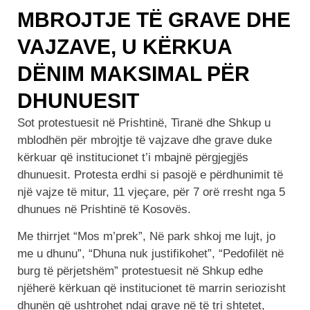
MBROJTJE TË GRAVE DHE
VAJZAVE, U KËRKUA
DËNIM MAKSIMAL PËR
DHUNUESIT
Sot protestuesit në Prishtinë, Tiranë dhe Shkup u
mblodhën për mbrojtje të vajzave dhe grave duke
kërkuar që institucionet t’i mbajnë përgjegjës
dhunuesit. Protesta erdhi si pasojë e përdhunimit të
një vajze të mitur, 11 vjeçare, për 7 orë rresht nga 5
dhunues në Prishtinë të Kosovës.
Me thirrjet “Mos m’prek”, Në park shkoj me lujt, jo
me u dhunu”, “Dhuna nuk justifikohet”, “Pedofilët në
burg të përjetshëm” protestuesit në Shkup edhe
njëherë kërkuan që institucionet të marrin seriozisht
dhunën që ushtrohet ndaj grave në të tri shtetet,