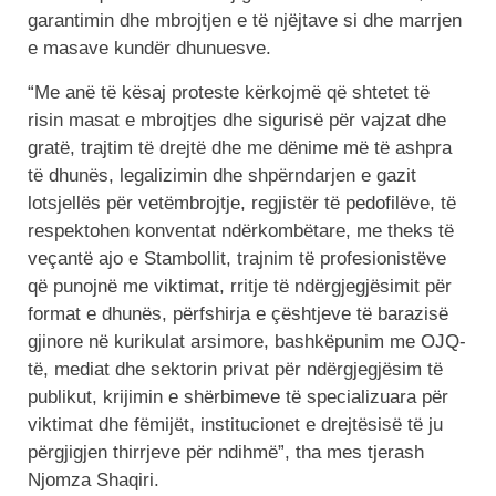
garantimin dhe mbrojtjen e të njëjtave si dhe marrjen
e masave kundër dhunuesve.
“Me anë të kësaj proteste kërkojmë që shtetet të
risin masat e mbrojtjes dhe sigurisë për vajzat dhe
gratë, trajtim të drejtë dhe me dënime më të ashpra
të dhunës, legalizimin dhe shpërndarjen e gazit
lotsjellës për vetëmbrojtje, regjistër të pedofilëve, të
respektohen konventat ndërkombëtare, me theks të
veçantë ajo e Stambollit, trajnim të profesionistëve
që punojnë me viktimat, rritje të ndërgjegjësimit për
format e dhunës, përfshirja e çështjeve të barazisë
gjinore në kurikulat arsimore, bashkëpunim me OJQ-
të, mediat dhe sektorin privat për ndërgjegjësim të
publikut, krijimin e shërbimeve të specializuara për
viktimat dhe fëmijët, institucionet e drejtësisë të ju
përgjigjen thirrjeve për ndihmë”, tha mes tjerash
Njomza Shaqiri.