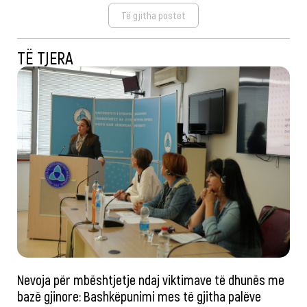
Të gjitha postet
TË TJERA
Nevoja për mbështjetje ndaj viktimave të dhunës me
bazë gjinore: Bashkëpunimi mes të gjitha palëve