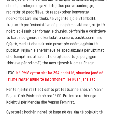
dhe shpërndarjen e gazit lotsjellës për vetëmbrojtje,
regjistër të pedofilëve, të respektohen konventat
ndërkombëtare, me theks të veçantë ajo e Stambollit,
trajnim të profesionistëve që punojnë me viktimat, rritje të
ndërgjegjësimit për format e dhunës, përfshirja e çështjeve
të barazisë gjinore në kurikulat arsimore, bashkëpunim me
OJQ-të, mediat dhe sektorin privat për ndërgjegjësim të
publikut, krijimin e shërbimeve të specializuara për viktimat
dhe fëmijët, institucionet e drejtësisë të ju përgjigjen
thirrjeve për ndihmë”, tha mes tjerash Njomza Shaqiri.
LEXO:
Në RMV zyrtarisht ka 294 pedofilë, shumica janë në
liri „me raste” mund të informohemi se kush janë ato
Për të njëjtin rast sot është protestuar në sheshin “Zahir
Pajaziti” në Prishtinë në ora 12:00. Protesta u thirr nga
Kolektivi për Mendim dhe Veprim Feminist.
Qytetarët hodhën ngjyrë të kuqe në drejtim të objektit të