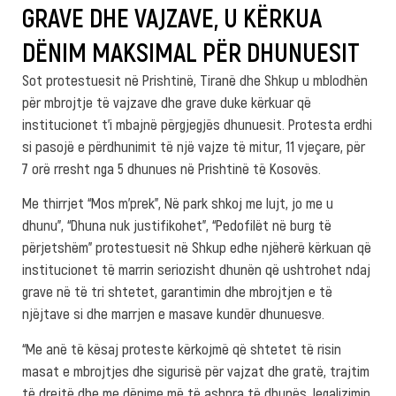
GRAVE DHE VAJZAVE, U KËRKUA
DËNIM MAKSIMAL PËR DHUNUESIT
Sot protestuesit në Prishtinë, Tiranë dhe Shkup u mblodhën
për mbrojtje të vajzave dhe grave duke kërkuar që
institucionet t’i mbajnë përgjegjës dhunuesit. Protesta erdhi
si pasojë e përdhunimit të një vajze të mitur, 11 vjeçare, për
7 orë rresht nga 5 dhunues në Prishtinë të Kosovës.
Me thirrjet “Mos m’prek”, Në park shkoj me lujt, jo me u
dhunu”, “Dhuna nuk justifikohet”, “Pedofilët në burg të
përjetshëm” protestuesit në Shkup edhe njëherë kërkuan që
institucionet të marrin seriozisht dhunën që ushtrohet ndaj
grave në të tri shtetet, garantimin dhe mbrojtjen e të
njëjtave si dhe marrjen e masave kundër dhunuesve.
“Me anë të kësaj proteste kërkojmë që shtetet të risin
masat e mbrojtjes dhe sigurisë për vajzat dhe gratë, trajtim
të drejtë dhe me dënime më të ashpra të dhunës, legalizimin