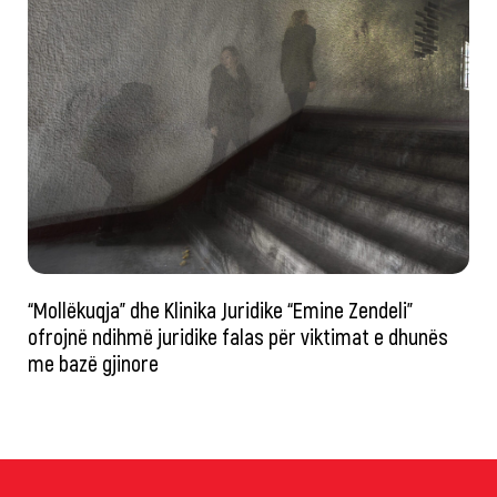
“Mollëkuqja” dhe Klinika Juridike “Emine Zendeli”
ofrojnë ndihmë juridike falas për viktimat e dhunës
me bazë gjinore