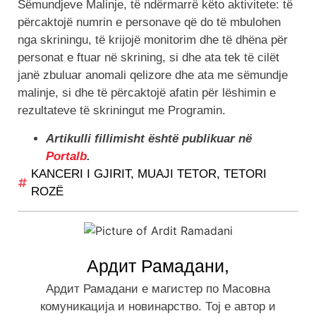
Sëmundjeve Malinje, të ndërmarrë këto aktivitete: të
përcaktojë numrin e personave që do të mbulohen
nga skriningu, të krijojë monitorim dhe të dhëna për
personat e ftuar në skrining, si dhe ata tek të cilët
janë zbuluar anomali qelizore dhe ata me sëmundje
malinje, si dhe të përcaktojë afatin për lëshimin e
rezultateve të skriningut me Programin.
Artikulli fillimisht është publikuar në
Portalb
.
KANCERI I GJIRIT
,
MUAJI TETOR
,
TETORI
ROZË
Ардит Рамадани,
Ардит Рамадани е магистер по Масовна
комуникација и новинарство. Тој е автор и