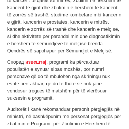
të kancerit të qafës së mitrës, zbulimin e hershëm të
kancerit të gjirit dhe zbulimin e hershëm të kancerit
të zorrës së trashë, studime kombëtare mbi kancerin
e gjirit, kancerin e prostatës, kancerin e mitrës,
kancerin e zorrës së trashë dhe kancerin e mëlçisë,
si dhe aktivitete për parandalimin dhe diagnostikimin
e hershëm të sëmundjeve të mëlçisë brenda
Qendrës së sapohapur për Sëmundjet e Mëlçisë.
Според
извештај
, programi ka përcaktuar
popullatën e synuar sipas moshës, por numri i
personave që do të mbulohen nga skriningu nuk
është përcaktuar, që do të thotë se nuk janë
vendosur tregues të matshëm për të vlerësuar
suksesin e programit.
Auditorët i kanë rekomanduar personit përgjegjës në
ministri, në bashkëpunim me personat përgjegjës për
zbatimin e Programit për Zbulimin e Hershëm të