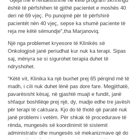
“Gjëja më e rëndësishme në këtë program skriningu
është të përfshihen të gjithë pacientet e moshës 40
deri në 69 vjeç. Po punojmë për të përfshirë
pacientët nën 40 vjeç, sepse ka shumë paciente të
reja me këtë sëmundje”,tha Marjanoviq.
Një nga problemet kryesore të Klinikës së
Onkologjisë janë periudhat kur nuk ka terapi. Sipas
saj, mënyra se si sigurohet terapia duhet të
ndryshohet.
“Këtë vit, Klinika ka një buxhet prej 65 përqind më të
madh, i cili nuk duhet lënë pas dore fare. Megjithatë,
pavarësisht kësaj, në gjashtë muajt e fundit, janë
shfaqur boshllëqe prej një, dy, madje edhe tre javësh
për terapi të caktuara. Kjo do të thotë që paratë nuk
janë problemi i vetëm. Për shkak të procedurave të
rënda, mungesës së koordinimit të sistemit
administrativ dhe mungesës së mekanizmave që do