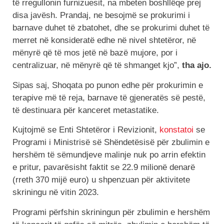
të rregullonin furnizuesit, na mbeten boshllëqe prej
disa javësh. Prandaj, ne besojmë se prokurimi i
barnave duhet të zbatohet, dhe se prokurimi duhet të
merret në konsideratë edhe në nivel shtetëror, në
mënyrë që të mos jetë në bazë mujore, por i
centralizuar, në mënyrë që të shmanget kjo”,
tha ajo.
Sipas saj, Shoqata po punon edhe për prokurimin e
terapive më të reja, barnave të gjeneratës së pestë,
të destinuara për kanceret metastatike.
Kujtojmë se Enti Shtetëror i Revizionit,
konstatoi
se
Programi i Ministrisë së Shëndetësisë për zbulimin e
hershëm të sëmundjeve malinje nuk po arrin efektin
e pritur, pavarësisht faktit se 22.9 milionë denarë
(rreth 370 mijë euro) u shpenzuan për aktivitete
skriningu në vitin 2023.
Programi përfshin skriningun për zbulimin e hershëm