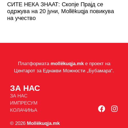
СИТЕ НЕКА ЗНААТ: Скопје Прајд се
одржува на 20 јуни, Mollëkuqja повикува
на учество
Платформата
mollëkuqja.mk
е проект на
Центарот за Еднакви Можности „Бубамара“.
ЗА НАС
ЗА НАС
ИМПРЕСУМ
КОЛАЧИЊА
© 2026
Mollëkuqja.mk