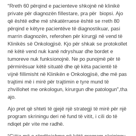
“Rreth 60 përqind e pacienteve shkojnë në klinikë
private për diagnozën fillestare, pra për biopsi. Ajo
që është edhe më shkatërruese është se rreth 80
përqind e këtyre pacientëve të diagnostikuar, pasi
marrin diagnozën, referohen për kirurgji në vend të
Klinikës së Onkologjisë. Kjo për shkak se protokollet
në këtë vend nuk kanë ndryshuar dhe bordet e
tumoreve nuk funksionojnë. Ne po punojmë për të
përmirësuar këtë situatë dhe që këta pacientë të
vijnë fillimisht në Klinikën e Onkologjisë, dhe më pas
trajtimi më i mirë për trajtimin e tyre mund të
zhvillohet me onkologun, kirurgun dhe patologun”,tha
ajo.
Ajo pret që shteti të gjejë një strategji të mirë për një
program skriningu deri në fund të vitit, i cili do të
ndiqet për vite me radhë.