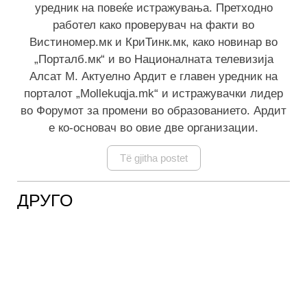
уредник на повеќе истражувања. Претходно
работел како проверувач на факти во
Вистиномер.мк и КриТинк.мк, како новинар во
„Порталб.мк“ и во Националната телевизија
Алсат М. Актуелно Ардит е главен уредник на
порталот „Mollekuqja.mk“ и истражувачки лидер
во Форумот за промени во образованието. Ардит
е ко-основач во овие две организации.
Të gjitha postet
ДРУГО