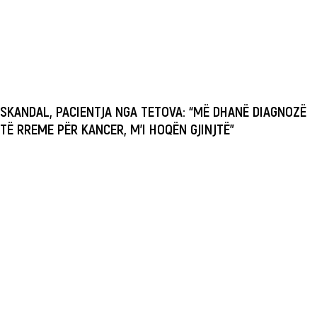
SKANDAL, PACIENTJA NGA TETOVA: “MË DHANË DIAGNOZË
TË RREME PËR KANCER, M’I HOQËN GJINJTË”