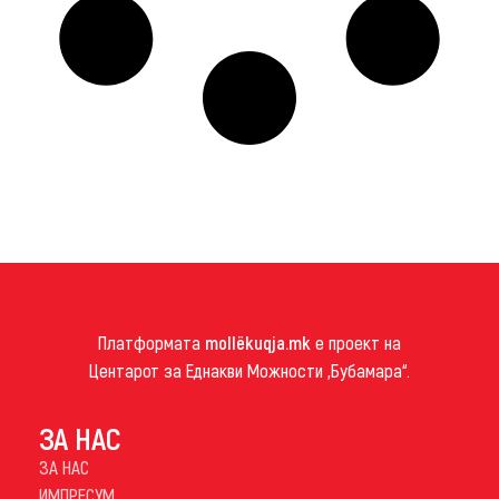
Платформата
mollëkuqja.mk
е проект на
Центарот за Еднакви Можности „Бубамара“.
ЗА НАС
ЗА НАС
ИМПРЕСУМ