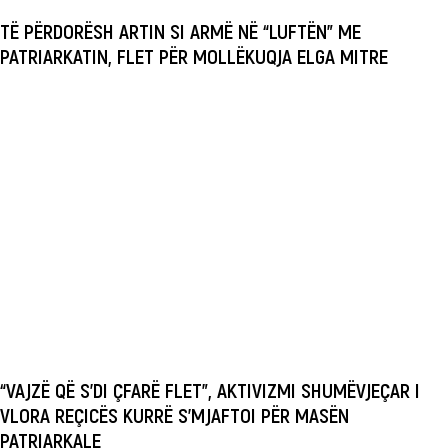
TË PËRDORËSH ARTIN SI ARMË NË “LUFTËN” ME
PATRIARKATIN, FLET PËR MOLLËKUQJA ELGA MITRE
“VAJZË QË S’DI ÇFARË FLET”, AKTIVIZMI SHUMËVJEÇAR I
VLORA REÇICËS KURRË S’MJAFTOI PËR MASËN
PATRIARKALE