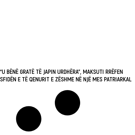
“U BËNË GRATË TË JAPIN URDHËRA”, MAKSUTI RRËFEN
SFIDËN E TË QENURIT E ZËSHME NË NJË MES PATRIARKAL