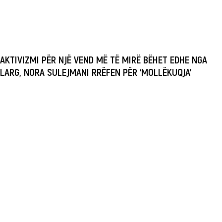
AKTIVIZMI PËR NJË VEND MË TË MIRË BËHET EDHE NGA
LARG, NORA SULEJMANI RRËFEN PËR ‘MOLLËKUQJA’