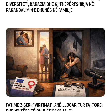
DIVERSITETI, BARAZIA DHE GJITHËPËRFSHIRJA NË
PARANDALIMIN E DHUNËS NË FAMILJE
FATIME ZIBERI: “VIKTIMAT JANË LLOGARITUR FAJTORE
DHE NXITËSE TË DHUNËS SEKSUALE”