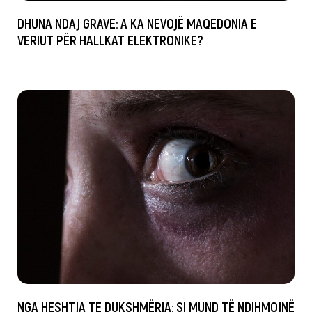
DHUNA NDAJ GRAVE: A KA NEVOJË MAQEDONIA E
VERIUT PËR HALLKAT ELEKTRONIKE?
NGA HESHTJA TE DUKSHMËRIA: SI MUND TË NDIHMOJNË