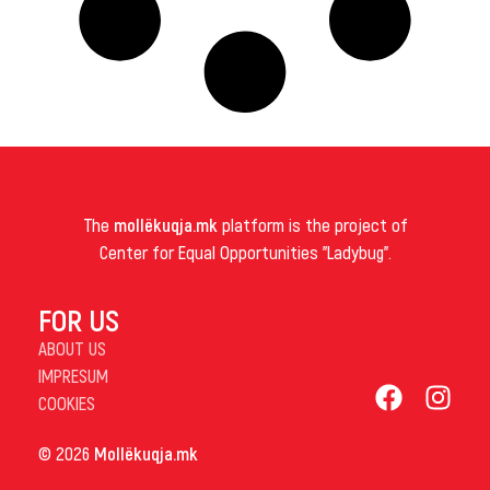
The
mollëkuqja.mk
platform is the project of
Center for Equal Opportunities "Ladybug".
FOR US
ABOUT US
IMPRESUM
COOKIES
© 2026
Mollëkuqja.mk