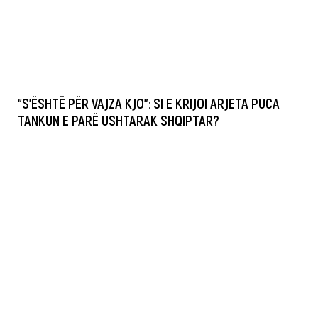
“S’ËSHTË PËR VAJZA KJO”: SI E KRIJOI ARJETA PUCA
TANKUN E PARË USHTARAK SHQIPTAR?