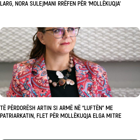
LARG, NORA SULEJMANI RRËFEN PËR ‘MOLLËKUQJA’
TË PËRDORËSH ARTIN SI ARMË NË “LUFTËN” ME
PATRIARKATIN, FLET PËR MOLLËKUQJA ELGA MITRE