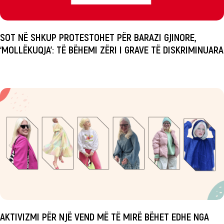
SOT NË SHKUP PROTESTOHET PËR BARAZI GJINORE,
‘MOLLËKUQJA’: TË BËHEMI ZËRI I GRAVE TË DISKRIMINUARA
AKTIVIZMI PËR NJË VEND MË TË MIRË BËHET EDHE NGA