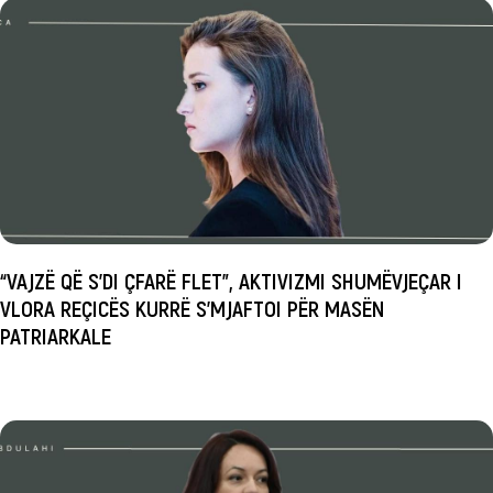
“VAJZË QË S’DI ÇFARË FLET”, AKTIVIZMI SHUMËVJEÇAR I
VLORA REÇICËS KURRË S’MJAFTOI PËR MASËN
PATRIARKALE