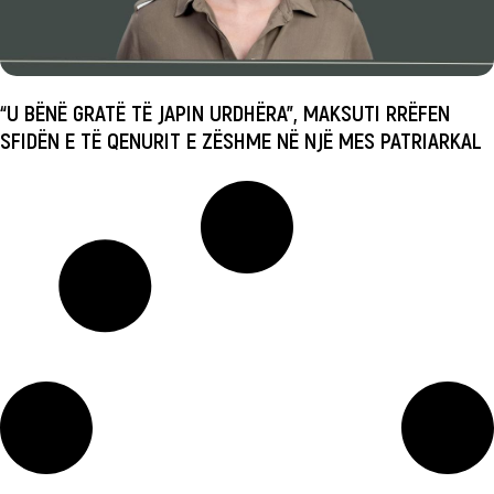
“U BËNË GRATË TË JAPIN URDHËRA”, MAKSUTI RRËFEN
SFIDËN E TË QENURIT E ZËSHME NË NJË MES PATRIARKAL