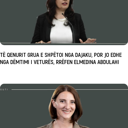
TË QENURIT GRUA E SHPËTOI NGA DAJAKU, POR JO EDHE
NGA DËMTIMI I VETURËS, RRËFEN ELMEDINA ABDULAHI