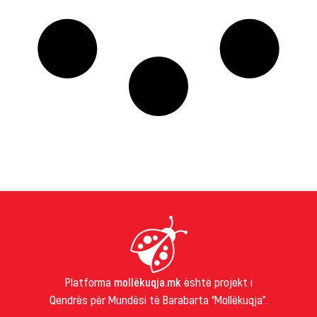
Platforma
mollëkuqja.mk
është projekt i
Qendrës për Mundësi të Barabarta “Mollëkuqja”.