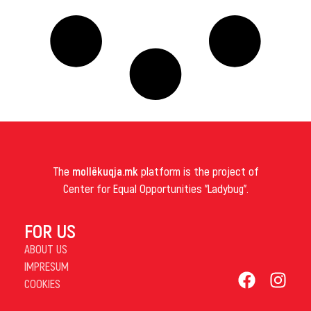
The
mollëkuqja.mk
platform is the project of
Center for Equal Opportunities "Ladybug".
FOR US
ABOUT US
IMPRESUM
COOKIES