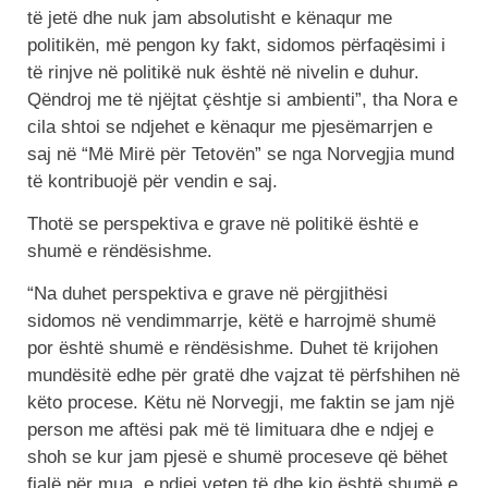
të jetë dhe nuk jam absolutisht e kënaqur me
politikën, më pengon ky fakt, sidomos përfaqësimi i
të rinjve në politikë nuk është në nivelin e duhur.
Qëndroj me të njëjtat çështje si ambienti”, tha Nora e
cila shtoi se ndjehet e kënaqur me pjesëmarrjen e
saj në “Më Mirë për Tetovën” se nga Norvegjia mund
të kontribuojë për vendin e saj.
Thotë se perspektiva e grave në politikë është e
shumë e rëndësishme.
“Na duhet perspektiva e grave në përgjithësi
sidomos në vendimmarrje, këtë e harrojmë shumë
por është shumë e rëndësishme. Duhet të krijohen
mundësitë edhe për gratë dhe vajzat të përfshihen në
këto procese. Këtu në Norvegji, me faktin se jam një
person me aftësi pak më të limituara dhe e ndjej e
shoh se kur jam pjesë e shumë proceseve që bëhet
fjalë për mua, e ndjej veten të dhe kjo është shumë e