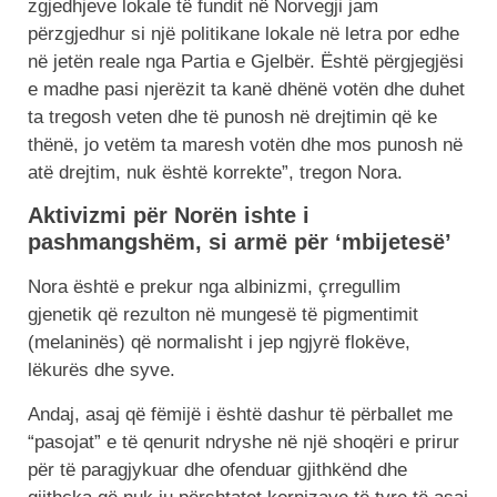
zgjedhjeve lokale të fundit në Norvegji jam
përzgjedhur si një politikane lokale në letra por edhe
në jetën reale nga Partia e Gjelbër. Është përgjegjësi
e madhe pasi njerëzit ta kanë dhënë votën dhe duhet
ta tregosh veten dhe të punosh në drejtimin që ke
thënë, jo vetëm ta maresh votën dhe mos punosh në
atë drejtim, nuk është korrekte”, tregon Nora.
Aktivizmi për Norën ishte i
pashmangshëm, si armë për ‘mbijetesë’
Nora është e prekur nga albinizmi, çrregullim
gjenetik që rezulton në mungesë të pigmentimit
(melaninës) që normalisht i jep ngjyrë flokëve,
lëkurës dhe syve.
Andaj, asaj që fëmijë i është dashur të përballet me
“pasojat” e të qenurit ndryshe në një shoqëri e prirur
për të paragjykuar dhe ofenduar gjithkënd dhe