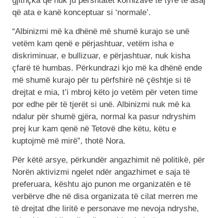
gjithçka që nuk ju përshtatet kornizave të tyre të asaj
që ata e kanë konceptuar si ‘normale’.
“Albinizmi më ka dhënë më shumë kurajo se unë
vetëm kam qenë e përjashtuar, vetëm isha e
diskriminuar, e bullizuar, e përjashtuar, nuk kisha
çfarë të humbas. Përkundrazi kjo më ka dhënë ende
më shumë kurajo për tu përfshirë në çështje si të
drejtat e mia, t’i mbroj këto jo vetëm për veten time
por edhe për të tjerët si unë. Albinizmi nuk më ka
ndalur për shumë gjëra, normal ka pasur ndryshim
prej kur kam qenë në Tetovë dhe këtu, këtu e
kuptojmë më mirë”, thotë Nora.
Për këtë arsye, përkundër angazhimit në politikë, për
Norën aktivizmi ngelet ndër angazhimet e saja të
preferuara, kështu ajo punon me organizatën e të
verbërve dhe në disa organizata të cilat merren me
të drejtat dhe liritë e personave me nevoja ndryshe,