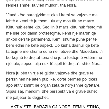
rëndësishme. Ia vlen mundi”, tha Nora.
“Janë këto paragjykimet çka i kemi se vajzave më
lehtë e kemi të ju themi ulu aty mos flit se marre.
Këtu nuk është kjo. Secilin 8 mars këtu nuk festojmë
me lule por dalim protestojmë, kemi një marsh që
shkon deri te parlamenti. Kemi shumë punë për të
bërë edhe në këtë aspekt. Do kisha dashur që këtë
ta bëjmë më shumë edhe në Tetovë dhe Maqedoni, t’i
kërkojmë të drejtat tona dhe jo ta festojmë vetëm me
një lule, sepse lulja nuk të sjell të drejta”, shtoi Nora.
Nora ju bën thirrje të gjitha vajzave dhe grave të
përfshihen në jetën publike, qoftë përmes politikës
apo aktivizmint në organizata të ndryshme qytetare.
Sipas saj, mendimi dhe perspektiva e grave duhet
me patjetër të dëgjohet.
AKTIVISTE
,
BARAZIA GJINORE
,
FEMINISTING
,