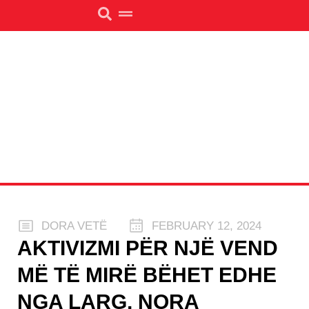
DORA VETË
FEBRUARY 12, 2024
AKTIVIZMI PËR NJË VEND
MË TË MIRË BËHET EDHE
NGA LARG, NORA