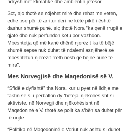
ndryshimet klimatike dhe ambientin jetësor.
Sot, ajo thotë se ndjehet mirë dhe rehat me veten,
edhe pse për të arritur deri në këtë pikë i është
dashur shumë punë, siç thotë Nora “ka qenë rrugë e
gjatë dhe nuk përfundon këtu por vazhdon.
Mbështetja që më kanë dhënë njerëzit ka të bëjë
shumë sepse nuk duhet të ndalemi asnjëherë së
mbështeturi njerëzit rreth nesh që bëjnë punë të
mira”.
Mes Norvegjisë dhe Maqedonisë së V.
“Sfidë e dyfishtë” tha Nora, kur u pyet në lidhje me
faktin se si i përballon dy ‘beteja’ njëkohësisht si
aktiviste, në Norvegji dhe njëkohësisht në
Maqedoninë e V. thotë se politika s’bën sa duhet për
të rinjtë.
“Politika në Maqedoninë e Veriut nuk ashtu si duhet