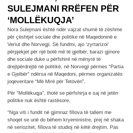
SULEJMANI RRËFEN PËR
‘MOLLËKUQJA’
Nora Sulejmani është ndër vajzat shumë të zëshme
për çështjet sociale dhe politike në Maqedoninë e
Veriut dhe Norvegji. Së fundmi, ajo ‘zyrtarizoi’
përpjekjet për një botë më të gjelbër, barazi gjinore
dhe sociale duke u përfshirë në mënyrë të
drejtpërdrejtë në politikë, në Norvegji përmes “Partia
e Gjelbër” ndërsa në Maqedoni, përmes organizatës
joqeveritare “Më Mirë për Tetovën”.
Për “Mollëkuqja”, thotë se përfshirja e saj në jetën
politike nuk është rastësore.
“Nga viti i fundit në gjimnaz fillova të tallem me
shoqet se unë do bëhem kryeministre, prej në shaka
në seriozitet, fillova të studioj në këtë drejtim. Pas