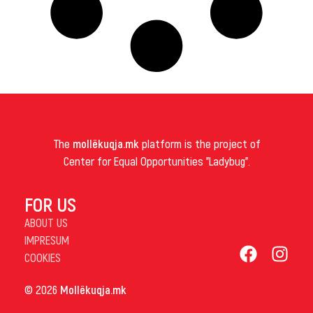
The
mollëkuqja.mk
platform is the project of
Center for Equal Opportunities "Ladybug".
FOR US
ABOUT US
IMPRESUM
COOKIES
© 2026
Mollëkuqja.mk