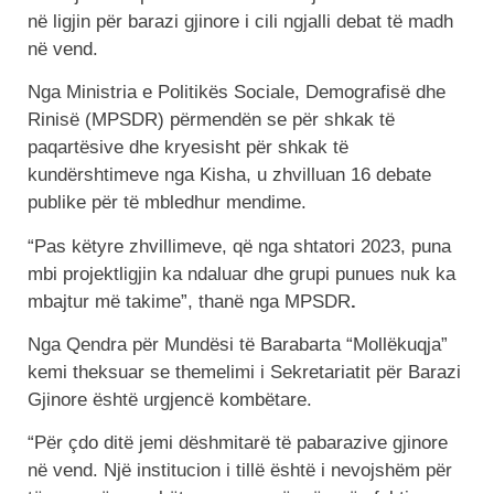
në ligjin për barazi gjinore i cili ngjalli debat të madh
në vend.
Nga Ministria e Politikës Sociale, Demografisë dhe
Rinisë (MPSDR) përmendën se për shkak të
paqartësive dhe kryesisht për shkak të
kundërshtimeve nga Kisha, u zhvilluan 16 debate
publike për të mbledhur mendime.
“Pas këtyre zhvillimeve, që nga shtatori 2023, puna
mbi projektligjin ka ndaluar dhe grupi punues nuk ka
mbajtur më takime”, thanë nga
MPSDR
.
Nga Qendra për Mundësi të Barabarta “Mollëkuqja”
kemi theksuar se themelimi i Sekretariatit për Barazi
Gjinore është urgjencë kombëtare.
“Për çdo ditë jemi dëshmitarë të pabarazive gjinore
në vend. Një institucion i tillë është i nevojshëm për