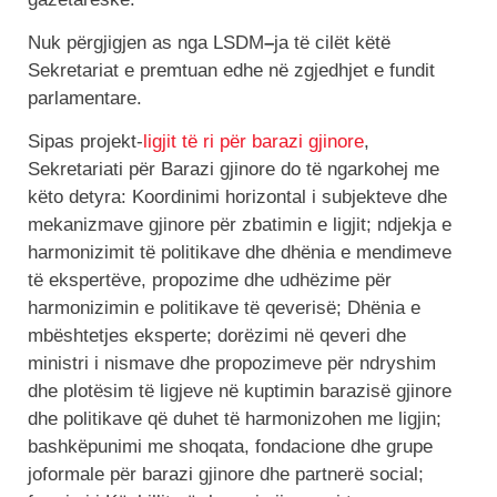
Nuk përgjigjen as nga LSDM
–
ja të cilët këtë
Sekretariat e premtuan edhe në zgjedhjet e fundit
parlamentare.
Sipas projekt-
ligjit të ri për barazi gjinore
,
Sekretariati për Barazi gjinore do të ngarkohej me
këto detyra: Koordinimi horizontal i subjekteve dhe
mekanizmave gjinore për zbatimin e ligjit; ndjekja e
harmonizimit të politikave dhe dhënia e mendimeve
të ekspertëve, propozime dhe udhëzime për
harmonizimin e politikave të qeverisë; Dhënia e
mbështetjes eksperte; dorëzimi në qeveri dhe
ministri i nismave dhe propozimeve për ndryshim
dhe plotësim të ligjeve në kuptimin barazisë gjinore
dhe politikave që duhet të harmonizohen me ligjin;
bashkëpunimi me shoqata, fondacione dhe grupe
joformale për barazi gjinore dhe partnerë social;