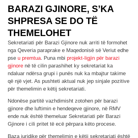
BARAZI GJINORE, S’KA
SHPRESA SE DO TË
THEMELOHET
Sekretariati për Barazi Gjinore nuk arriti të formohet
nga Qeveria paraprake e Maqedonisë së Veriut edhe
pse
u premtua
. Puna mbi
projekt-ligjin për barazi
gjinore
në të cilin parashihet ky sekretariat ka
ndaluar ndërsa grupi i punës nuk ka mbajtur takime
që një vjet. As pushteti aktual nuk jep sinjale pozitive
për themelimin e këtij sekretariati.
Ndonëse partitë vazhdimisht zotohen për barazi
gjinore dhe luftimin e hendeqeve gjinore, në RMV
ende nuk është themeluar Sekretariati për Barazi
Gjinore i cili pritet të ecë përpara këto procese.
Baza juridike për themelimin e këtij sekretariati është