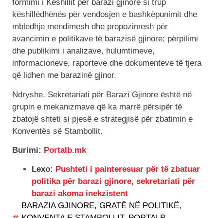
formimi i Këshillit për barazi gjinore si trup
këshillëdhënës për vendosjen e bashkëpunimit dhe
mbledhje mendimesh dhe propozimesh për
avancimin e politikave të barazisë gjinore; përpilimi
dhe publikimi i analizave, hulumtimeve,
informacioneve, raporteve dhe dokumenteve të tjera
që lidhen me barazinë gjinor.
Ndryshe, Sekretariati për Barazi Gjinore është në
grupin e mekanizmave që ka marrë përsipër të
zbatojë shteti si pjesë e strategjisë për zbatimin e
Konventës së Stambollit.
Burimi:
Portalb.mk
Lexo:
Pushteti i painteresuar për të zbatuar
politika për barazi gjinore, sekretariati për
barazi akoma inekzistent
BARAZIA GJINORE
,
GRATË NË POLITIKË
,
KONVENTA E STAMBOLLIT
,
PORTALB
,