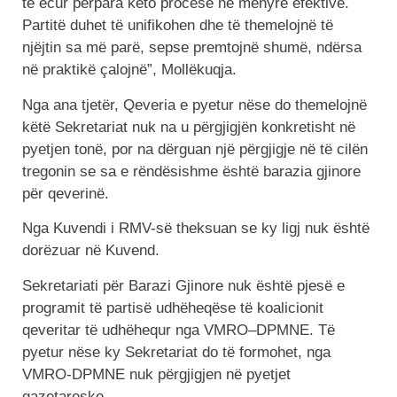
të ecur përpara këto procese në mënyrë efektive.
Partitë duhet të unifikohen dhe të themelojnë të
njëjtin sa më parë, sepse premtojnë shumë, ndërsa
në praktikë çalojnë”, Mollëkuqja.
Nga ana tjetër, Qeveria e pyetur nëse do themelojnë
këtë Sekretariat nuk na u përgjigjën konkretisht në
pyetjen tonë, por na dërguan një përgjigje në të cilën
tregonin se sa e rëndësishme është barazia gjinore
për qeverinë.
Nga Kuvendi i RMV-së theksuan se ky ligj nuk është
dorëzuar në Kuvend.
Sekretariati për Barazi Gjinore nuk është pjesë e
programit të partisë udhëheqëse të koalicionit
qeveritar të udhëhequr nga VMRO–DPMNE. Të
pyetur nëse ky Sekretariat do të formohet, nga
VMRO-DPMNE nuk përgjigjen në pyetjet
gazetareske.