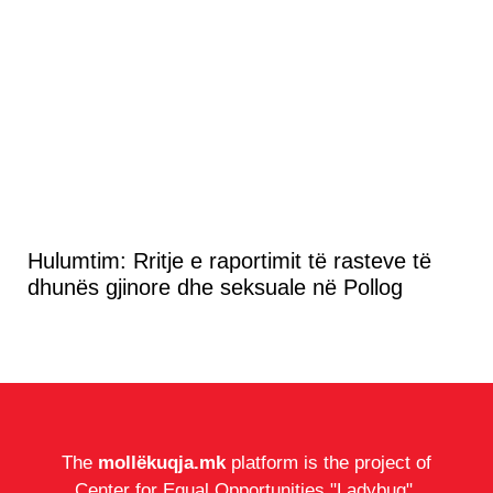
Hulumtim: Rritje e raportimit të rasteve të
dhunës gjinore dhe seksuale në Pollog
The
mollëkuqja.mk
platform is the project of
Center for Equal Opportunities "Ladybug".