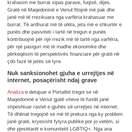
krahasim me burrat sipas parave, fuqisë, dijes.
Gratë në Maqedoninë e Veriut fitojnë më pak dhe
janë më të rrezikuara nga varfëria krahasuar me
burrat. Të ardhurat më të ulëta, jeta më e shkurtër e
punës dhe pasiviteti i lartë në tregun e punës
kontribuojnë për një rrezik më të lartë nga varfëria,
për një pasiguri më të madhe ekonomike dhe
përkeqësim të perspektivës financiare për gratë në
çdo fazë të jetës së tyre.
Nuk sanksionohet gjuha e urrejtjes në
internet, posaçërisht ndaj grave
Analiza
e detajuar e Portalbit tregoi se në
Maqedoninë e Veriut gjatë viteve të fundit janë
shpeshtuar rastet e gjuhës së urrejtjes në internet.
Të dhënat tregojnë se më të prekura nga ky problem
janë gratë, kryesisht fytyra publike por jo vetëm, si
dhe pjesëtarët e komunitetit LGBTIQ+. Nga ana