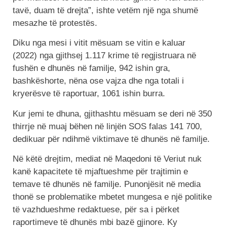
tavë, duam të drejta”, ishte vetëm një nga shumë
mesazhe të protestës.
Diku nga mesi i vitit mësuam se vitin e kaluar
(2022) nga gjithsej 1.117 krime të regjistruara në
fushën e dhunës në familje, 942 ishin gra,
bashkëshorte, nëna ose vajza dhe nga totali i
kryerësve të raportuar, 1061 ishin burra.
Kur jemi te dhuna, gjithashtu mësuam se deri në 350
thirrje në muaj bëhen në linjën SOS falas 141 700,
dedikuar për ndihmë viktimave të dhunës në familje.
Në këtë drejtim, mediat në Maqedoni të Veriut nuk
kanë kapacitete të mjaftueshme për trajtimin e
temave të dhunës në familje. Punonjësit në media
thonë se problematike mbetet mungesa e një politike
të vazhdueshme redaktuese, për sa i përket
raportimeve të dhunës mbi bazë gjinore. Ky