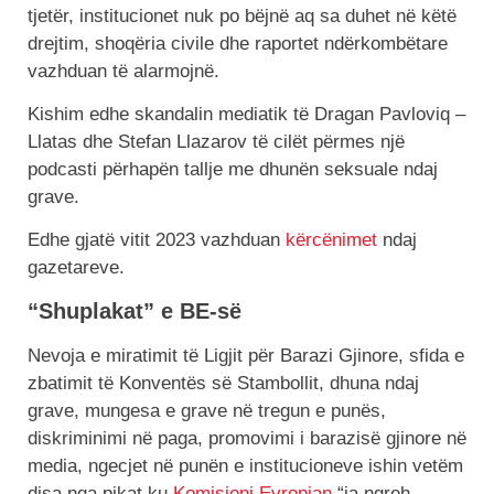
tjetër, institucionet nuk po bëjnë aq sa duhet në këtë
drejtim, shoqëria civile dhe raportet ndërkombëtare
vazhduan të alarmojnë.
Kishim edhe skandalin mediatik të Dragan Pavloviq –
Llatas dhe Stefan Llazarov të cilët përmes një
podcasti përhapën tallje me dhunën seksuale ndaj
grave.
Edhe gjatë vitit 2023 vazhduan
kërcënimet
ndaj
gazetareve.
“Shuplakat” e BE-së
Nevoja e miratimit të Ligjit për Barazi Gjinore, sfida e
zbatimit të Konventës së Stambollit, dhuna ndaj
grave, mungesa e grave në tregun e punës,
diskriminimi në paga, promovimi i barazisë gjinore në
media, ngecjet në punën e institucioneve ishin vetëm
disa nga pikat ku
Komisioni Evropian
“ia ngreh