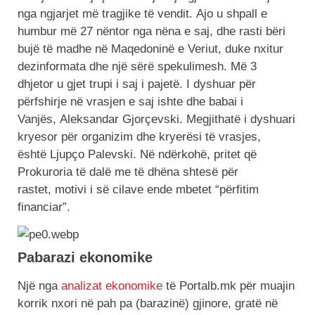
nga ngjarjet më tragjike të vendit. Ajo u shpall e
humbur më 27 nëntor nga nëna e saj, dhe rasti bëri
bujë të madhe në Maqedoninë e Veriut, duke nxitur
dezinformata dhe një sërë spekulimesh. Më 3
dhjetor u gjet trupi i saj i pajetë. I dyshuar për
përfshirje në vrasjen e saj ishte dhe babai i
Vanjës, Aleksandar Gjorçevski. Megjithatë i dyshuari
kryesor për organizim dhe kryerësi të vrasjes,
është Ljupço Palevski. Në ndërkohë, pritet që
Prokuroria të dalë me të dhëna shtesë për
rastet, motivi i së cilave ende mbetet “përfitim
financiar”.
Pabarazi ekonomike
Një nga
analizat ekonomike
të Portalb.mk për muajin
korrik nxori në pah pa (barazinë) gjinore, gratë në