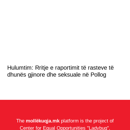
Hulumtim: Rritje e raportimit të rasteve të
dhunës gjinore dhe seksuale në Pollog
The
mollëkuqja.mk
platform is the project of
Center for Equal Opportunities "Ladybug".