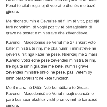
Penal të cilat rregullojnë veprat e dhunës me bazë
gjinore.
Me rikonstruimin e Qeverisë në fillim të vitit, pati një
farë ndryshimi të vogël pozitiv të përfaqësimit të
grave në postet e ministrave dhe zëvendësve.
Kuvendi i Maqedonisë së Veriut me 27 shkurt votoi
katër ministra të rinj, me çka numri i ministreve në
qeveri u rrit nga katër në pesë. Ndërkaq më 2 mars,
Kuvendi votoi edhe pesë zëvendës ministra të rinj,
tre nga ta ishin gra dhe me këtë, numri i grave
zëvendës ministre shkoi në pesë, pasi vetëm dy
ishin paraprakisht në këtë funksion.
Me 8 mars, në Ditën Ndërkombëtare të Gruas,
Kuvendi i Maqedonisë së Veriut mbajti seancën e
parë kushtuar ekskluzivisht promovimit të barazisë
gjinore.