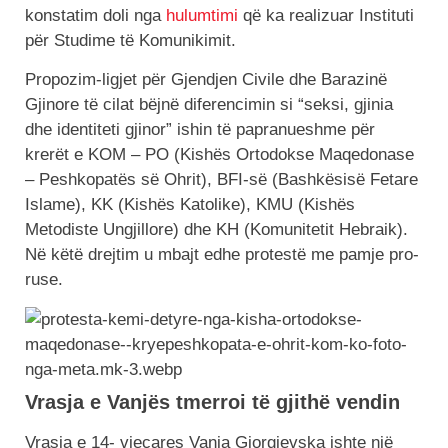
konstatim doli nga
hulumtimi
që ka realizuar Instituti
për Studime të Komunikimit.
Propozim-ligjet për Gjendjen Civile dhe Barazinë
Gjinore të cilat bëjnë diferencimin si “seksi, gjinia
dhe identiteti gjinor” ishin të papranueshme për
krerët e KOM – PO (Kishës Ortodokse Maqedonase
– Peshkopatës së Ohrit), BFI-së (Bashkësisë Fetare
Islame), KK (Kishës Katolike), KMU (Kishës
Metodiste Ungjillore) dhe KH (Komunitetit Hebraik).
Në këtë drejtim u mbajt edhe protestë me pamje pro-
ruse.
Vrasja e Vanjës tmerroi të gjithë vendin
Vrasja e 14- vjeçares Vanja Gjorgjevska ishte një