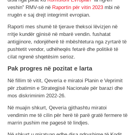
veshin” RMV-së në
Raportin për vitin 2023
mbi në
rrugën e saj drejt integrimit evropian.
Raporti mes shumë të tjerave theksoi lëvizjen në
rritje kundër gjinisë në mbarë vendin. fushatat
antigjinore, ndonjëherë të mbështetura nga zyrtarë të
pushtetit vendor, udhëheqës fetarë dhe politikë të
cilat ngrenë shqetësim serioz.
Pak progres në pozitat e larta
Në fillim të vitit, Qeveria e miratoi Planin e Veprimit
për zbatimin e Strategjisë Nacionale për barazi dhe
mos diskriminim 2022-26.
Në muajin shkurt, Qeveria gjithashtu miratoi
vendimin me të cilin për herë të parë gratë fermere të
marrin pushim me pagesë të lindjes.
Në shkurt u miratuan edhe disa ndryshime të Kodit