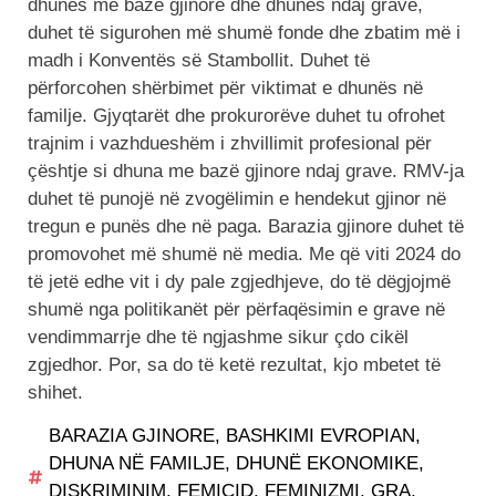
dhunës me bazë gjinore dhe dhunës ndaj grave,
duhet të sigurohen më shumë fonde dhe zbatim më i
madh i Konventës së Stambollit. Duhet të
përforcohen shërbimet për viktimat e dhunës në
familje. Gjyqtarët dhe prokurorëve duhet tu ofrohet
trajnim i vazhdueshëm i zhvillimit profesional për
çështje si dhuna me bazë gjinore ndaj grave. RMV-ja
duhet të punojë në zvogëlimin e hendekut gjinor në
tregun e punës dhe në paga. Barazia gjinore duhet të
promovohet më shumë në media. Me që viti 2024 do
të jetë edhe vit i dy pale zgjedhjeve, do të dëgjojmë
shumë nga politikanët për përfaqësimin e grave në
vendimmarrje dhe të ngjashme sikur çdo cikël
zgjedhor. Por, sa do të ketë rezultat, kjo mbetet të
shihet.
BARAZIA GJINORE
,
BASHKIMI EVROPIAN
,
DHUNA NË FAMILJE
,
DHUNË EKONOMIKE
,
DISKRIMINIM
,
FEMICID
,
FEMINIZMI
,
GRA
,