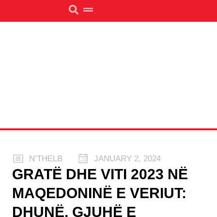
N’THELB
JANUARY 2, 2024
GRATË DHE VITI 2023 NË
MAQEDONINË E VERIUT:
DHUNË, GJUHË E