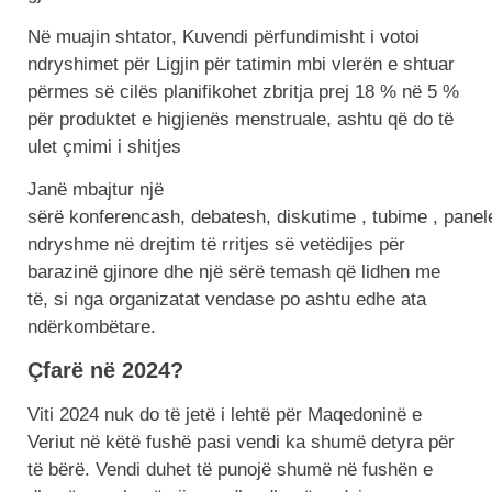
Në muajin shtator, Kuvendi përfundimisht i votoi
ndryshimet për Ligjin për tatimin mbi vlerën e shtuar
përmes së cilës planifikohet zbritja prej 18 % në 5 %
për produktet e higjienës menstruale, ashtu që do të
ulet çmimi i shitjes
Janë mbajtur një
sërë konferencash, debatesh, diskutime , tubime , panel
ndryshme në drejtim të rritjes së vetëdijes për
barazinë gjinore dhe një sërë temash që lidhen me
të, si nga organizatat vendase po ashtu edhe ata
ndërkombëtare.
Çfarë në 2024?
Viti 2024 nuk do të jetë i lehtë për Maqedoninë e
Veriut në këtë fushë pasi vendi ka shumë detyra për
të bërë. Vendi duhet të punojë shumë në fushën e