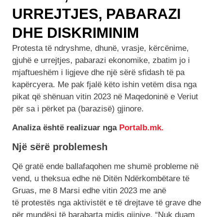
URREJTJES, PABARAZI
DHE DISKRIMINIM
Protesta të ndryshme, dhunë, vrasje, kërcënime,
gjuhë e urrejtjes, pabarazi ekonomike, zbatim jo i
mjaftueshëm i ligjeve dhe një sërë sfidash të pa
kapërcyera. Me pak fjalë këto ishin vetëm disa nga
pikat që shënuan vitin 2023 në Maqedoninë e Veriut
për sa i përket pa (barazisë) gjinore.
Analiza është realizuar nga
Portalb.mk.
Një sërë problemesh
Që gratë ende ballafaqohen me shumë probleme në
vend, u theksua edhe në Ditën Ndërkombëtare të
Gruas, me 8 Marsi edhe vitin 2023 me anë
të protestës nga aktivistët e të drejtave të grave dhe
për mundësi të barabarta midis gjinive. “Nuk duam