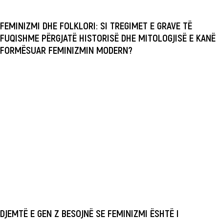
FEMINIZMI DHE FOLKLORI: SI TREGIMET E GRAVE TË
FUQISHME PËRGJATË HISTORISË DHE MITOLOGJISË E KANË
FORMËSUAR FEMINIZMIN MODERN?
DJEMTË E GEN Z BESOJNË SE FEMINIZMI ËSHTË I