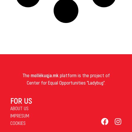
The
mollëkuqja.mk
platform is the project of
Center for Equal Opportunities "Ladybug".
FOR US
ABOUT US
IMPRESUM
COOKIES