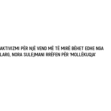
AKTIVIZMI PËR NJË VEND MË TË MIRË BËHET EDHE NGA
LARG, NORA SULEJMANI RRËFEN PËR ‘MOLLËKUQJA’