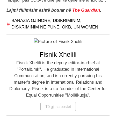
mbajtur pas SDG-ve dhe për të qenë më ambicioz”.
Lajmi fillimisht është botuar në
The Guardian
.
BARAZIA GJINORE
,
DISKRIMINIM
,
DISKRIMINIM NË PUNË
,
OKB
,
UN WOMEN
Fisnik Xhelili
Fisnik Xhelili is the deputy editor-in-chief at
"Portalb.mk". He graduated in International
Communication, and is currently pursuing his
master's degree in International Relations and
Diplomacy. Fisnik is a co-founder of the Center for
Equal Opportunities "Mollëkuqja".
Të gjitha postet