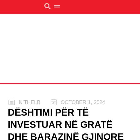
N’THELB
OCTOBER 1, 2024
DËSHTIMI PËR TË
INVESTUAR NË GRATË
DHE BARAZINË GJINORE