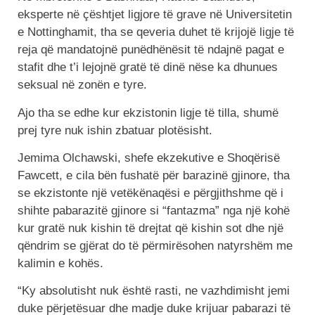
eksperte në çështjet ligjore të grave në Universitetin
e Nottinghamit, tha se qeveria duhet të krijojë ligje të
reja që mandatojnë punëdhënësit të ndajnë pagat e
stafit dhe t’i lejojnë gratë të dinë nëse ka dhunues
seksual në zonën e tyre.
Ajo tha se edhe kur ekzistonin ligje të tilla, shumë
prej tyre nuk ishin zbatuar plotësisht.
Jemima Olchawski, shefe ekzekutive e Shoqërisë
Fawcett, e cila bën fushatë për barazinë gjinore, tha
se ekzistonte një vetëkënaqësi e përgjithshme që i
shihte pabarazitë gjinore si “fantazma” nga një kohë
kur gratë nuk kishin të drejtat që kishin sot dhe një
qëndrim se gjërat do të përmirësohen natyrshëm me
kalimin e kohës.
“Ky absolutisht nuk është rasti, ne vazhdimisht jemi
duke përjetësuar dhe madje duke krijuar pabarazi të