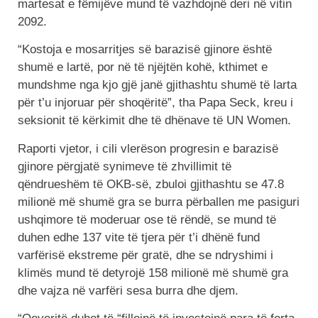
martesat e fëmijëve mund të vazhdojnë deri në vitin
2092.
“Kostoja e mosarritjes së barazisë gjinore është
shumë e lartë, por në të njëjtën kohë, kthimet e
mundshme nga kjo gjë janë gjithashtu shumë të larta
për t’u injoruar për shoqëritë”, tha Papa Seck, kreu i
seksionit të kërkimit dhe të dhënave të UN Women.
Raporti vjetor, i cili vlerëson progresin e barazisë
gjinore përgjatë synimeve të zhvillimit të
qëndrueshëm të OKB-së, zbuloi gjithashtu se 47.8
milionë më shumë gra se burra përballen me pasiguri
ushqimore të moderuar ose të rëndë, se mund të
duhen edhe 137 vite të tjera për t’i dhënë fund
varfërisë ekstreme për gratë, dhe se ndryshimi i
klimës mund të detyrojë 158 milionë më shumë gra
dhe vajza në varfëri sesa burra dhe djem.