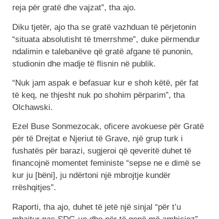
reja për gratë dhe vajzat”, tha ajo.
Diku tjetër, ajo tha se gratë vazhduan të përjetonin
“situata absolutisht të tmerrshme”, duke përmendur
ndalimin e talebanëve që gratë afgane të punonin,
studionin dhe madje të flisnin në publik.
“Nuk jam aspak e befasuar kur e shoh këtë, për fat
të keq, ne thjesht nuk po shohim përparim”, tha
Olchawski.
Ezel Buse Sonmezocak, oficere avokuese për Gratë
për të Drejtat e Njeriut të Grave, një grup turk i
fushatës për barazi, sugjeroi që qeveritë duhet të
financojnë momentet feministe “sepse ne e dimë se
kur ju [bëni], ju ndërtoni një mbrojtje kundër
rrëshqitjes”.
Raporti, tha ajo, duhet të jetë një sinjal “për t’u