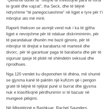
“Qeveritë duhet të “fillojnë të investojnë para të forta
te gratë dhe vajzat”, tha Seck, dhe të bëjnë
ndryshime “të panegociueshme” në ligjet e tyre për t’i
mbrojtur ato më mirë.
Raporti thekson se asnnjë vend nuk i ka të gjitha
ligjet e nevojshme për të ndaluar diskriminimin, për
të parandaluar dhunën me bazë gjinore, për të
mbrojtur të drejtat e barabarta në martesë dhe
divorc, për të garantuar paga të barabarta dhe për të
siguruar qasje të plotë në shëndetin seksual dhe
riprodhues.
Nga 120 vendet ku disponohen të dhëna, më shumë
se gjysma kanë të paktën një kufizim që i pengon
gratë të bëjnë të njëjtat punë si burrat dhe gjysma
nuk e klasifikojnë përdhunimin si të bazuar në
mungesë pëlqimi.
Në Mbretërinë e Bashkuar, Rachel Saunders,