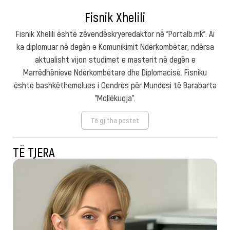
Fisnik Xhelili
Fisnik Xhelili është zëvendëskryeredaktor në "Portalb.mk". Ai
ka diplomuar në degën e Komunikimit Ndërkombëtar, ndërsa
aktualisht vijon studimet e masterit në degën e
Marrëdhënieve Ndërkombëtare dhe Diplomacisë. Fisniku
është bashkëthemelues i Qendrës për Mundësi të Barabarta
"Mollëkuqja".
Të gjitha postet
TË TJERA