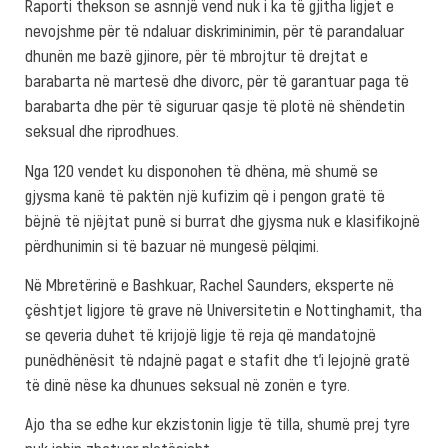
Raporti thekson se asnnjë vend nuk i ka të gjitha ligjet e
nevojshme për të ndaluar diskriminimin, për të parandaluar
dhunën me bazë gjinore, për të mbrojtur të drejtat e
barabarta në martesë dhe divorc, për të garantuar paga të
barabarta dhe për të siguruar qasje të plotë në shëndetin
seksual dhe riprodhues.
Nga 120 vendet ku disponohen të dhëna, më shumë se
gjysma kanë të paktën një kufizim që i pengon gratë të
bëjnë të njëjtat punë si burrat dhe gjysma nuk e klasifikojnë
përdhunimin si të bazuar në mungesë pëlqimi.
Në Mbretërinë e Bashkuar, Rachel Saunders, eksperte në
çështjet ligjore të grave në Universitetin e Nottinghamit, tha
se qeveria duhet të krijojë ligje të reja që mandatojnë
punëdhënësit të ndajnë pagat e stafit dhe t’i lejojnë gratë
të dinë nëse ka dhunues seksual në zonën e tyre.
Ajo tha se edhe kur ekzistonin ligje të tilla, shumë prej tyre