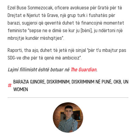
Ezel Buse Sonmezocak, oficere avokuese për Gratë për të
Drejtat e Njeriut të Grave, një grup turk i fushatës për
barazi, sugjeroi që qeveritë duhet të financojnë momentet
feministe “sepse ne e dimë se kur ju [bëni], ju ndërtoni një
mbrojtje kundër rrëshqitjes”.
Raporti, tha ajo, duhet të jetë një sinjal “për t’u mbajtur pas
SDG-ve dhe për të qenë më ambicioz”.
Lajmi fillimisht është botuar në
The Guardian
.
BARAZIA GJINORE
,
DISKRIMINIM
,
DISKRIMINIM NË PUNË
,
OKB
,
UN
WOMEN