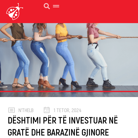
N’THELB
1 TETOR, 2024
DËSHTIMI PËR TË INVESTUAR NË
GRATË DHE BARAZINË GJINORE