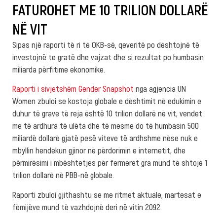
FATUROHET ME 10 TRILION DOLLARË
NË VIT
Sipas një raporti të ri të OKB-së, qeveritë po dështojnë të
investojnë te gratë dhe vajzat dhe si rezultat po humbasin
miliarda përfitime ekonomike.
Raporti i sivjetshëm Gender Snapshot
nga agjencia UN
Women zbuloi se kostoja globale e dështimit në edukimin e
duhur të grave të reja është 10 trilion dollarë në vit, vendet
me të ardhura të ulëta dhe të mesme do të humbasin 500
miliardë dollarë gjatë pesë viteve të ardhshme nëse nuk e
mbyllin hendekun gjinor në përdorimin e internetit, dhe
përmirësimi i mbështetjes për fermeret gra mund të shtojë 1
trilion dollarë në PBB-në globale.
Raporti zbuloi gjithashtu se me ritmet aktuale, martesat e
fëmijëve mund të vazhdojnë deri në vitin 2092.