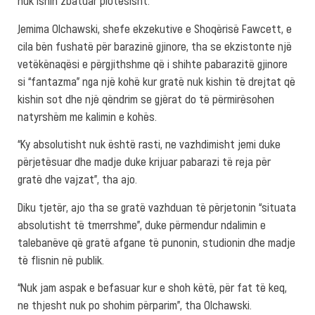
nuk ishin zbatuar plotësisht.
Jemima Olchawski, shefe ekzekutive e Shoqërisë Fawcett, e
cila bën fushatë për barazinë gjinore, tha se ekzistonte një
vetëkënaqësi e përgjithshme që i shihte pabarazitë gjinore
si “fantazma” nga një kohë kur gratë nuk kishin të drejtat që
kishin sot dhe një qëndrim se gjërat do të përmirësohen
natyrshëm me kalimin e kohës.
“Ky absolutisht nuk është rasti, ne vazhdimisht jemi duke
përjetësuar dhe madje duke krijuar pabarazi të reja për
gratë dhe vajzat”, tha ajo.
Diku tjetër, ajo tha se gratë vazhduan të përjetonin “situata
absolutisht të tmerrshme”, duke përmendur ndalimin e
talebanëve që gratë afgane të punonin, studionin dhe madje
të flisnin në publik.
“Nuk jam aspak e befasuar kur e shoh këtë, për fat të keq,
ne thjesht nuk po shohim përparim”, tha Olchawski.