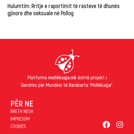
Hulumtim: Rritje e raportimit të rasteve të dhunës
gjinore dhe seksuale në Pollog
Platforma
mollëkuqja.mk
është projekt i
Qendrës për Mundësi të Barabarta “Mollëkuqja”.
PËR NE
RRETH NESH
IMPRESUM
COOKIES