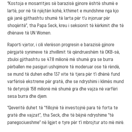
“Kostoja e mosarritjes së barazisë gjinore është shumë e
lartë, por në të njëjtën kohë, kthimet e mundshme nga kjo
gjë janë gjithashtu shumë të larta për t’u injoruar për
shoqëritë”, tha Papa Seck, kreu i seksionit të kërkimit dhe të
dhënave të UN Women.
Raporti vjetor, i cili vlerëson progresin e barazisë gjinore
përgjatë synimeve të zhvillimit të qëndrueshëm të OKB-së,
zbuloi gjithashtu se 47.8 milionë më shumë gra se burra
përballen me pasiguri ushqimore të moderuar ose të rëndë,
se mund të duhen edhe 137 vite të tjera për t’i dhënë fund
varfërisë ekstreme për gratë, dhe se ndryshimi i klimës mund
të detyrojë 158 milionë më shumë gra dhe vajza në varfëri
sesa burra dhe djem.
“Qeveritë duhet të “fillojnë të investojnë para të forta te
gratë dhe vajzat”, tha Seck, dhe të bëjnë ndryshime “të
panegociueshme” në ligjet e tyre për t’i mbrojtur ato më mirë.